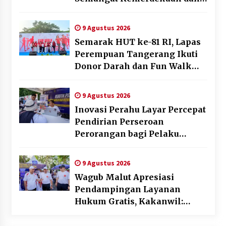
Optimalisasi Pelayanan
Publik
9 Agustus 2026
Semarak HUT ke-81 RI, Lapas
Perempuan Tangerang Ikuti
Donor Darah dan Fun Walk
Kementerian Imigrasi dan
Pemasyarakatan
9 Agustus 2026
Inovasi Perahu Layar Percepat
Pendirian Perseroan
Perorangan bagi Pelaku
Usaha di Maluku Utara
9 Agustus 2026
Wagub Malut Apresiasi
Pendampingan Layanan
Hukum Gratis, Kakanwil:
Pencatatan Hak Cipta Musik
Kini Rp0