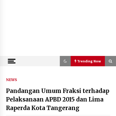
Trending Now
Trending Now
NEWS
Pandangan Umum Fraksi terhadap
Kemenkum Malut Semarakkan Hari
Pengayoman dan HUT RI ke-81
Pelaksanaan APBD 2015 dan Lima
melalui Pertandingan Gawang Mini
Raperda Kota Tangerang
Dangdut
10 Agustus 2026