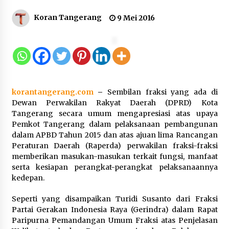
Koran Tangerang
9 Mei 2016
Kakanwil Kemenkum Malut Pimpin
Apel Pagi, Tekankan Semangat
Kemerdekaan dan Optimalisasi
Pelayanan Publik
10 Agustus 2026
korantangerang.com
–
Sembilan fraksi yang ada di
Semarak HUT ke-81 RI, Lapas
Dewan Perwakilan Rakyat Daerah (DPRD) Kota
Perempuan Tangerang Ikuti Donor
Tangerang secara umum mengapresiasi atas upaya
Darah dan Fun Walk Kementerian
Pemkot Tangerang dalam pelaksanaan pembangunan
Imigrasi dan Pemasyarakatan
dalam APBD Tahun 2015 dan atas ajuan lima Rancangan
9 Agustus 2026
Peraturan Daerah (Raperda) perwakilan fraksi-fraksi
memberikan masukan-masukan terkait fungsi, manfaat
serta kesiapan perangkat-perangkat pelaksanaannya
Inovasi Perahu Layar Percepat
kedepan.
Pendirian Perseroan Perorangan
bagi Pelaku Usaha di Maluku Utara
Seperti yang disampaikan Turidi Susanto dari Fraksi
9 Agustus 2026
Partai Gerakan Indonesia Raya (Gerindra) dalam Rapat
Paripurna Pemandangan Umum Fraksi atas Penjelasan