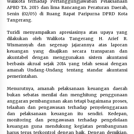
Walikota terhadap Pertanggungjawaban Pelaksanaan
APBD TA. 2015 dan lima Rancangan Peraturan Daerah,
Wagub Malut Apresiasi
Senin (02/05) di Ruang Rapat Paripurna DPRD Kota
Pendampingan Layanan Hukum
Tangerang.
Gratis, Kakanwil: Pencatatan Hak
Cipta Musik Kini Rp0
Turidi menyampaikan apresiasinya atas upaya yang
9 Agustus 2026
dilakukan oleh Walikota Tangerang H. Arief R.
Wismansyah dan segenap jajarannya atas laporan
keuangan yang disajikan secara transparan dan
Kemenkum Malut Semarakkan HUT
akuntabel dengan menggunakan sistem akuntansi
RI dan Hari Pengayoman ke-81
berbasis akrual sejak 2014 yang telah sesuai dengan
melalui Fun Walk di Ternate
amanah Undang-Undang tentang standar akuntansi
9 Agustus 2026
pemerintahan.
Menurutnya, amanah pelaksanaan keuangan daerah
bukan sebatas menilai dan menghitung penggunaan
Registrasi Indonesia Sports Summit
anggaran pembangunan akan tetapi bagaimana proses,
2026 Resmi Dibuka, Siap Hadirkan
telaahan dan pengawasan terhadap penyelenggaraan
Pengalaman Beyond the Game
dan pelaksanaan keuangan itu sendiri. Kedepan,
8 Agustus 2026
monitoring dan pengawasan terhadap pengelolaan
keuangan guna mendukung kegiatan pembangunan
harus terus terkontrol dengan baik. Dengan demikian,