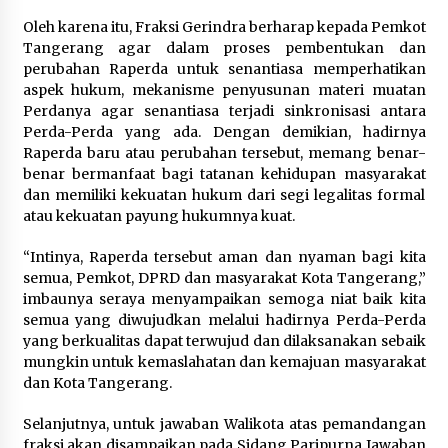
12 Coklat Terbaik dan Enak di
Oleh karena itu, Fraksi Gerindra berharap kepada Pemkot
Pasaran
Tangerang agar dalam proses pembentukan dan
8 Agustus 2026
perubahan Raperda untuk senantiasa memperhatikan
aspek hukum, mekanisme penyusunan materi muatan
Perdanya agar senantiasa terjadi sinkronisasi antara
Perda-Perda yang ada. Dengan demikian, hadirnya
Raperda baru atau perubahan tersebut, memang benar-
9 Kopi Botol Terbaik yang Praktis
benar bermanfaat bagi tatanan kehidupan masyarakat
untuk Menemani Aktivitas
dan memiliki kekuatan hukum dari segi legalitas formal
8 Agustus 2026
atau kekuatan payung hukumnya kuat.
“Intinya, Raperda tersebut aman dan nyaman bagi kita
semua, Pemkot, DPRD dan masyarakat Kota Tangerang,”
imbaunya seraya menyampaikan semoga niat baik kita
semua yang diwujudkan melalui hadirnya Perda-Perda
yang berkualitas dapat terwujud dan dilaksanakan sebaik
mungkin untuk kemaslahatan dan kemajuan masyarakat
dan Kota Tangerang.
Selanjutnya, untuk jawaban Walikota atas pemandangan
fraksi akan disampaikan pada Sidang Paripurna Jawaban