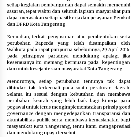
setiap kegiatan pembangunan dapat semakin memenuhi
Timnas Indonesia Diharapkan
sasaran, tepat waktu dan seluruh lapisan masyarakat pun
Bangkit Usai Takluk dari Vietnam di
dapat merasakan setiap hasil kerja dan pelayanan Pemkot
Piala AFF 2026
dan DPRD Kota Tangerang.
8 Agustus 2026
Kemudian, terkait penyusunan atau pembentukan serta
perubahan Raperda yang telah disampaikan oleh
Walikota pada rapat paripurna sebelumnya, 29 April 2016,
Penanganan Kebakaran Gedung
pada prinsipnya partainya mendukung apalagi jika
Dinas Teknis Masuk Tahap Akhir,
kesemuanya itu memang bermuara pada kepentingan
Tak Ada Korban Jiwa
dan untuk kesejahteraan masyarakat Kota Tangerang.
8 Agustus 2026
Menurutnya, setiap perubahan tentunya tak dapat
dihindari tak terkecuali pada suatu peraturan daerah.
Selama itu sesuai dengan kebutuhan dan membawa
Kebakaran Gedung Dinas Teknis
perubahan kearah yang lebih baik bagi kinerja para
Abdul Muis Dipadamkan, Layanan
pegawai untuk terus mengimplementasikan prinsip good
Publik Tetap Berjalan
governance dengan mengedepankan transparansi dan
8 Agustus 2026
akuntabilitas publik serta membawa kemaslahatan bagi
masyarakat Kota Tangerang, tentu kami mengapresiasi
dan mendukung upaya tersebut.