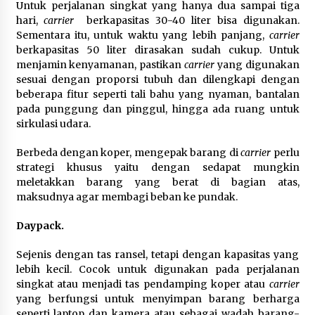
Untuk perjalanan singkat yang hanya dua sampai tiga
hari,
carrier
berkapasitas 30-40 liter bisa digunakan.
Timnas Indonesia Diharapkan
Sementara itu, untuk waktu yang lebih panjang,
carrier
Bangkit Usai Takluk dari Vietnam di
berkapasitas 50 liter dirasakan sudah cukup. Untuk
Piala AFF 2026
menjamin kenyamanan, pastikan
carrier
yang digunakan
8 Agustus 2026
sesuai dengan proporsi tubuh dan dilengkapi dengan
beberapa fitur seperti tali bahu yang nyaman, bantalan
pada punggung dan pinggul, hingga ada ruang untuk
sirkulasi udara.
Penanganan Kebakaran Gedung
Dinas Teknis Masuk Tahap Akhir,
Berbeda dengan koper, mengepak barang di
carrier
perlu
Tak Ada Korban Jiwa
strategi khusus yaitu dengan sedapat mungkin
8 Agustus 2026
meletakkan barang yang berat di bagian atas,
maksudnya agar membagi beban ke pundak.
Daypack.
Kebakaran Gedung Dinas Teknis
Abdul Muis Dipadamkan, Layanan
Sejenis dengan tas ransel, tetapi dengan kapasitas yang
Publik Tetap Berjalan
lebih kecil. Cocok untuk digunakan pada perjalanan
8 Agustus 2026
singkat atau menjadi tas pendamping koper atau
carrier
yang berfungsi untuk menyimpan barang berharga
seperti laptop dan kamera atau sebagai wadah barang-