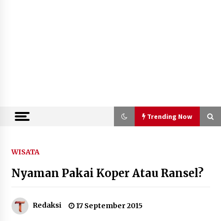
Trending Now
Trending Now
WISATA
Nyaman Pakai Koper Atau Ransel?
Kemenkum Malut Semarakkan Hari
Pengayoman dan HUT RI ke-81
melalui Pertandingan Gawang Mini
Dangdut
Redaksi
17 September 2015
10 Agustus 2026