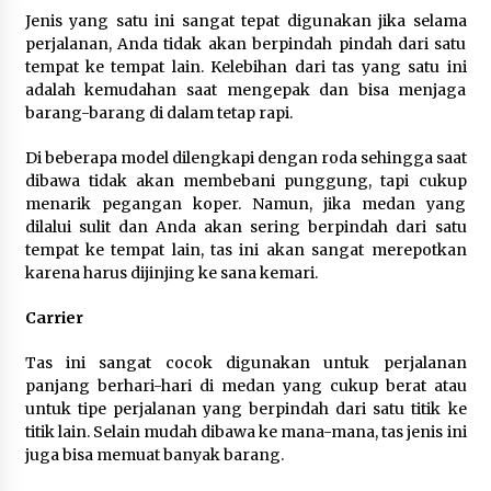
Jenis yang satu ini sangat tepat digunakan jika selama
Wagub Malut Apresiasi
perjalanan, Anda tidak akan berpindah pindah dari satu
Pendampingan Layanan Hukum
tempat ke tempat lain. Kelebihan dari tas yang satu ini
Gratis, Kakanwil: Pencatatan Hak
adalah kemudahan saat mengepak dan bisa menjaga
Cipta Musik Kini Rp0
barang-barang di dalam tetap rapi.
9 Agustus 2026
Di beberapa model dilengkapi dengan roda sehingga saat
dibawa tidak akan membebani punggung, tapi cukup
Kemenkum Malut Semarakkan HUT
menarik pegangan koper. Namun, jika medan yang
RI dan Hari Pengayoman ke-81
dilalui sulit dan Anda akan sering berpindah dari satu
melalui Fun Walk di Ternate
tempat ke tempat lain, tas ini akan sangat merepotkan
karena harus dijinjing ke sana kemari.
9 Agustus 2026
Carrier
Tas ini sangat cocok digunakan untuk perjalanan
Registrasi Indonesia Sports Summit
panjang berhari-hari di medan yang cukup berat atau
2026 Resmi Dibuka, Siap Hadirkan
untuk tipe perjalanan yang berpindah dari satu titik ke
Pengalaman Beyond the Game
titik lain. Selain mudah dibawa ke mana-mana, tas jenis ini
8 Agustus 2026
juga bisa memuat banyak barang.