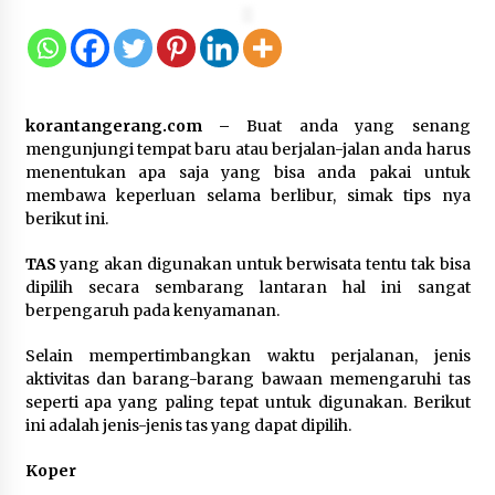
Kakanwil Kemenkum Malut Pimpin
Apel Pagi, Tekankan Semangat
Kemerdekaan dan Optimalisasi
Pelayanan Publik
korantangerang.com –
Buat anda yang senang
mengunjungi tempat baru atau berjalan-jalan anda harus
10 Agustus 2026
menentukan apa saja yang bisa anda pakai untuk
membawa keperluan selama berlibur, simak tips nya
Semarak HUT ke-81 RI, Lapas
berikut ini.
Perempuan Tangerang Ikuti Donor
Darah dan Fun Walk Kementerian
TAS
yang akan digunakan untuk berwisata tentu tak bisa
Imigrasi dan Pemasyarakatan
dipilih secara sembarang lantaran hal ini sangat
berpengaruh pada kenyamanan.
9 Agustus 2026
Selain mempertimbangkan waktu perjalanan, jenis
Inovasi Perahu Layar Percepat
aktivitas dan barang-barang bawaan memengaruhi tas
Pendirian Perseroan Perorangan
seperti apa yang paling tepat untuk digunakan. Berikut
bagi Pelaku Usaha di Maluku Utara
ini adalah jenis-jenis tas yang dapat dipilih.
9 Agustus 2026
Koper