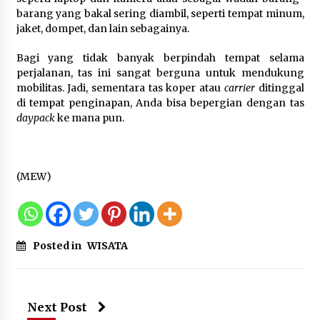
barang yang bakal sering diambil, seperti tempat minum,
12 Coklat Terbaik dan Enak di
jaket, dompet, dan lain sebagainya.
Pasaran
8 Agustus 2026
Bagi yang tidak banyak berpindah tempat selama
perjalanan, tas ini sangat berguna untuk mendukung
mobilitas. Jadi, sementara tas koper atau
carrier
ditinggal
di tempat penginapan, Anda bisa bepergian dengan tas
daypack
ke mana pun.
9 Kopi Botol Terbaik yang Praktis
untuk Menemani Aktivitas
8 Agustus 2026
(MEW)
Posted in
WISATA
Next Post