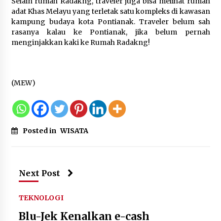
Perawatan PCOS yang Efektif untuk
Selain rumah Radakng, traveler juga bisa melihat rumah
Menjaga Kesuburan
adat Khas Melayu yang terletak satu kompleks di kawasan
kampung budaya kota Pontianak. Traveler belum sah
8 Agustus 2026
rasanya kalau ke Pontianak, jika belum pernah
menginjakkan kaki ke Rumah Radakng!
Wamenhan Pimpin Prosesi
(MEW)
Pelantikan dan Sertijab Pejabat
Tinggi Kemhan
8 Agustus 2026
Posted in
WISATA
Next Post
TEKNOLOGI
Blu-Jek Kenalkan e-cash