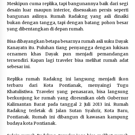
Kemenpar Turut Perkuat
Meskipun cuma replika, tapi bangunannya baik dari segi
Pengembangan KEK Samota
desain luar maupun interior, disesuakan persis seperti
sebagai Destinasi Wisata Bahari
bangunan aslinya. Rumah Radakng yang asli dinaiki
Berkelas Dunia
bukan dengan tangga, tapi dengan batang pohon besar
yang dibentangkan di depan rumah.
8 Agustus 2026
Bisa dibayangkan betapa besarnya rumah asli suku Dayak
Festival Lembah Baliem Perkuat
Kanayatn itu. Puluhan tiang penyangga dengan lukisan
Ekonomi Masyarakat Papua
ornamen khas Dayak pun menjadi pemandangan
Pegunungan
tersendiri. Kapan lagi traveler bisa melihat rumah adat
sebesar ini.
8 Agustus 2026
Replika rumah Radakng ini langsung menjadi ikon
terbaru dari Kota Pontianak, menyaingi Tugu
Bakteri Yogurt, Kenali Manfaatnya
Khatulistiwa. Traveler yang penasaran, bisa langsung
untuk Kesehatan Pencernaan
berkunjung ke rumah yang diresmikan oleh Gubernur
Kalimantan Barat pada tanggal 2 Juli 2013 ini. Rumah
8 Agustus 2026
Radakng terletak di Jalan Sutan Syahrir, Kota Baru,
Pontianak. Rumah ini dibangun di kawasan kampung
budaya kota Pontianak.