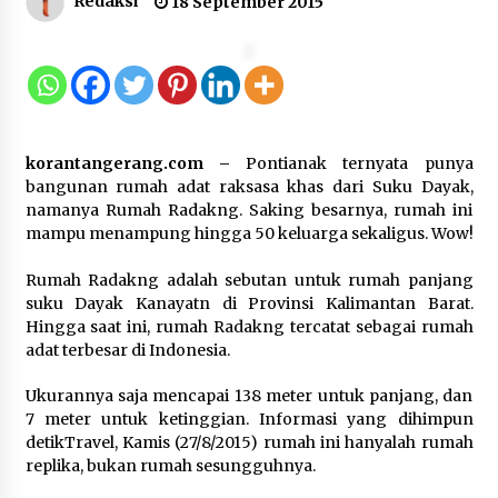
Redaksi
18 September 2015
Kebakaran Gedung Dinas Teknis
Abdul Muis Dipadamkan, Layanan
Publik Tetap Berjalan
8 Agustus 2026
korantangerang.com –
Pontianak ternyata punya
12 Coklat Terbaik dan Enak di
bangunan rumah adat raksasa khas dari Suku Dayak,
Pasaran
namanya Rumah Radakng. Saking besarnya, rumah ini
mampu menampung hingga 50 keluarga sekaligus. Wow!
8 Agustus 2026
Rumah Radakng adalah sebutan untuk rumah panjang
suku Dayak Kanayatn di Provinsi Kalimantan Barat.
Hingga saat ini, rumah Radakng tercatat sebagai rumah
9 Kopi Botol Terbaik yang Praktis
adat terbesar di Indonesia.
untuk Menemani Aktivitas
Ukurannya saja mencapai 138 meter untuk panjang, dan
8 Agustus 2026
7 meter untuk ketinggian. Informasi yang dihimpun
detikTravel, Kamis (27/8/2015) rumah ini hanyalah rumah
replika, bukan rumah sesungguhnya.