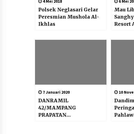
4 Mei 2018
6 Mei 20
Polsek Neglasari Gelar
Mau Li
Peresmian Mushola Al-
Sanghy
Ikhlas
Resort 
Beragam
Menari
7 Januari 2020
10 Nove
DANRAMIL
Dandim
42/MAMPANG
Peringa
PRAPATAN
Pahlaw
MENGHADIRI
Kemban
KUNJUNGAN KETUA
Nilai 