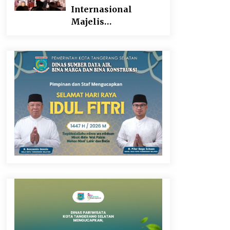
Internasional
Majelis
Persaudaraan
Manusia, Megawati
Soekarnoputri
Tegaskan
Kepemimpinan
Perempuan Bukan
Dominasi, Tapi
Merawat Dan
Merangkul