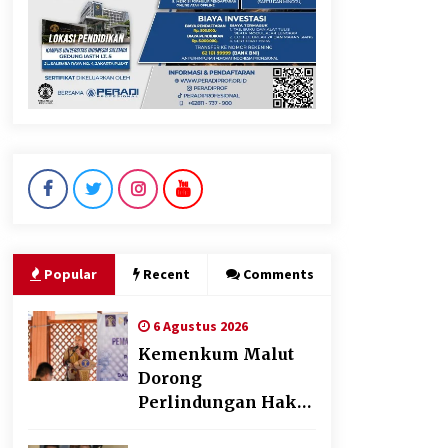
Polres Cilegon Gelar Apel
Kesiapsiagaan Hadapi
Ancaman Kebakaran Akibat
Fenomena El Niño
5 Agustus 2026
“Anak Kades Jadi Kaur
Keuangan? Skandal
Nepotisme Desa Buaran
Bambu Meledak!”
Popular
Recent
Comments
5 Agustus 2026
6 Agustus 2026
Kemenkum Malut
Dorong
Perlindungan Hak
Cipta Musik di Era