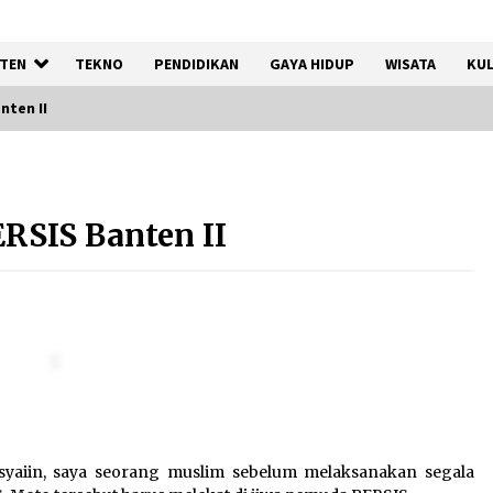
TEN
TEKNO
PENDIDIKAN
GAYA HIDUP
WISATA
KUL
nten II
Kejari Kota Tangerang
k
Bongkar Korupsi Rp5,49
RSIS Banten II
Miliar: Sewa Pesawat Fiktif,
Eks VP Angkasa Pura Kargo
Ditahan
6 Agustus 2026
Di Forum Internasional Majelis
Persaudaraan Manusia,
t
Megawati Soekarnoputri
Tegaskan Kepemimpinan
Perempuan Bukan Dominasi,
syaiin, saya seorang muslim sebelum melaksanakan segala
Tapi Merawat Dan Merangkul