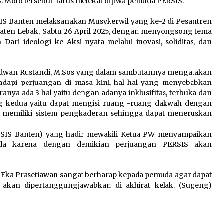
Moto tersebut harus melekat di jiwa pemuda PERSIS.
5 Agustus 2026
SIS Banten melaksanakan Musykerwil yang ke-2 di Pesantren
Wali Kota Serang Budi
aten Lebak, Sabtu 26 April 2025, dengan menyongsong tema
h
Rustandi Berikan
ari ideologi ke Aksi nyata melalui inovasi, soliditas, dan
Penghargaan kepada
Pemenang Sayembara Logo
HUT ke-19 Kota Serang
Ridwan Rustandi, M.Sos yang dalam sambutannya mengatakan
5 Agustus 2026
pi perjuangan di masa kini, hal-hal yang menyebabkan
nya ada 3 hal yaitu dengan adanya inklusifitas, terbuka dan
Melalui Ikrar Napiter, Lapas
g kedua yaitu dapat mengisi ruang -ruang dakwah dengan
Cilegon Dorong Reintegrasi
S memiliki sistem pengkaderan sehingga dapat meneruskan
Sosial Berlandaskan Nilai
Kebangsaan
RSIS Banten) yang hadir mewakili Ketua PW menyampaikan
5 Agustus 2026
da karena dengan demikian perjuangan PERSIS akan
. Eka Prasetiawan sangat berharap kepada pemuda agar dapat
 akan dipertanggungjawabkan di akhirat kelak. (Sugeng)