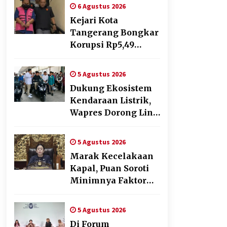
Digital,
6 Agustus 2026
Sosialisasikan
Kejari Kota
Pencatatan Gratis
Tangerang Bongkar
dan Penguatan
Korupsi Rp5,49
Royalti
Miliar: Sewa
Pesawat Fiktif, Eks
5 Agustus 2026
VP Angkasa Pura
Dukung Ekosistem
Kargo Ditahan
Kendaraan Listrik,
Wapres Dorong Link
and Match
Pendidikan–Industri
5 Agustus 2026
Marak Kecelakaan
Kapal, Puan Soroti
Minimnya Faktor
Keamanan
Transportasi Laut
5 Agustus 2026
Di Forum