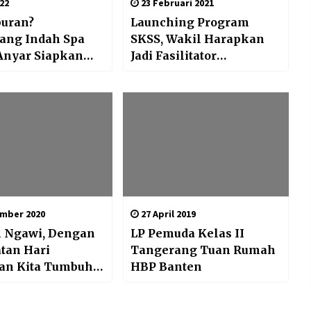
22
23 Februari 2021
buran?
Launching Program
ang Indah Spa
SKSS, Wakil Harapkan
Anyar Siapkan
Jadi Fasilitator
 Fasilitas
Pembangunan SDM
k
mber 2020
27 April 2019
 Ngawi, Dengan
LP Pemuda Kelas II
tan Hari
Tangerang Tuan Rumah
an Kita Tumbuh
HBP Banten
gkan Nilai –
Kepahlawanan