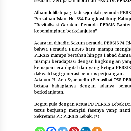
sesuatu. Merupakan moto dari PEMUDA PERSIS. 
Alhamdulillah pagi tadi sejumlah pemuda PER
Respons Cepat Aduan Warga,
Persatuan Islam No. 334 Rangkasbitung Kabup
Wali Kota Serang Bantu Beda
“Revitalisasi Gerakan Pemuda PERSIS Banten D
Rumah Roboh Korban
kepemimpinan berkelanjutan”.
Bencana, Salurkan Bantuan
Rp30 Juta
Acara ini dihadiri Sekum pemuda PERSIS M. 
5 Agustus 2026
bahwa Pemuda PERSIS haru mampu menghada
PERSIS mampu bertahan hingga 1 abad diantara
Pemkot Cilegon Sampaikan
mampu beradaptasi dengan lingkung,an yan
Rancangan KUA PPAS 2027,
kemajuan era digital dan yang ketiga PERSI
Pendapatan Ditarget Rp2,03
dakwah bagi generasi penerus perjuangan .
Triliun
Adapun H. Aep Syaepudin (Penasihat PW PE
5 Agustus 2026
betapa bahagianya dengan adanya pemu
berkelanjutan.
Begitu pula dengan Ketua PD PERSIS Lebak Dr
terus berjuang mengisi fasenya yang nanti
Sekretaris PD PERSIS Lebak. (*)