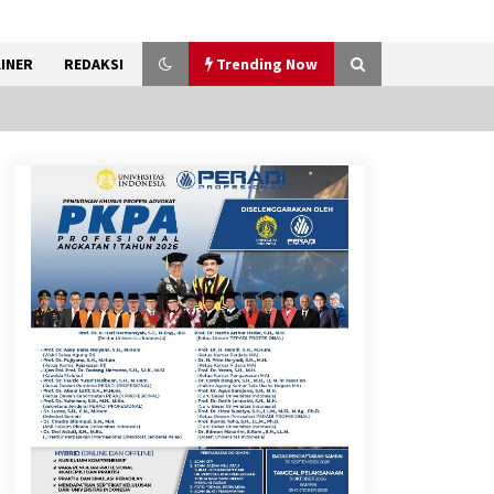
INER
REDAKSI
Trending Now
Dukung Ekosistem Kendaraan
Listrik, Wapres Dorong Link
and Match Pendidikan–
Industri
5 Agustus 2026
Jokowi Tetap Disambut
Hangat di NTT, Ahmad Ali:
Karya dan Pengabdiannya
Masih Dirasakan Masyarakat
5 Agustus 2026