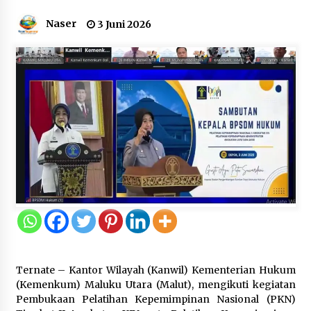
Gebyar Lomba 17 Agustus RSUD
Naser
3 Juni 2026
Tigaraksa, Semarakkan HUT RI
dengan Nuansa Kebersamaan
7 Agustus 2026
Pemanfaatan Limbah Galon Bekas,
Lapas Banjar Tanam 200 Pohon
Cabai Dukung Program Ketahanan
Pangan
7 Agustus 2026
Tagihan Air Tanpa Pemakaian,
Terungkap Ada Transisi Panjang
Pengelolaan , Perumdam TKR
Didesak Transparan
Ternate – Kantor Wilayah (Kanwil) Kementerian Hukum
7 Agustus 2026
(Kemenkum) Maluku Utara (Malut), mengikuti kegiatan
Pembukaan Pelatihan Kepemimpinan Nasional (PKN)