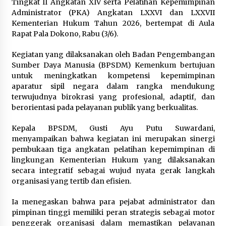
Tingkat II Angkatan XIV serta Pelatihan Kepemimpinan
Sarana PAUD Diperkuat, Tangsel
Administrator (PKA) Angkatan LXXVI dan LXXVII
Dorong Angka Partisipasi Sekolah
Kementerian Hukum Tahun 2026, bertempat di Aula
Terus Meningkat
Rapat Pala Dokono, Rabu (3/6).
7 Agustus 2026
Kegiatan yang dilaksanakan oleh Badan Pengembangan
Sumber Daya Manusia (BPSDM) Kemenkum bertujuan
untuk meningkatkan kompetensi kepemimpinan
KKM Universitas Bina Bangsa
aparatur sipil negara dalam rangka mendukung
Kelompok 83 Laksanakan
terwujudnya birokrasi yang profesional, adaptif, dan
Pendampingan Pembuatan Spanduk
berorientasi pada pelayanan publik yang berkualitas.
Sebagai Upaya Memperkuat
Pemasaran UMKM di Desa Cempaka
Kepala BPSDM, Gusti Ayu Putu Suwardani,
6 Agustus 2026
menyampaikan bahwa kegiatan ini merupakan sinergi
pembukaan tiga angkatan pelatihan kepemimpinan di
Jaga Kebugaran Petugas, Lapas
lingkungan Kementerian Hukum yang dilaksanakan
Kelas I Tangerang Gelar Cek
secara integratif sebagai wujud nyata gerak langkah
Kesehatan Gratis dan Skrining TB
organisasi yang tertib dan efisien.
Lanjutan
6 Agustus 2026
Ia menegaskan bahwa para pejabat administrator dan
pimpinan tinggi memiliki peran strategis sebagai motor
penggerak organisasi dalam memastikan pelayanan