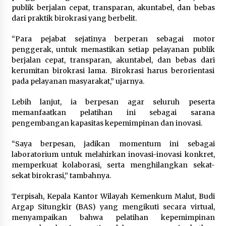
Kemenkum Malut Dorong
publik berjalan cepat, transparan, akuntabel, dan bebas
Perlindungan Hak Cipta Musik di Era
dari praktik birokrasi yang berbelit.
Digital, Sosialisasikan Pencatatan
Gratis dan Penguatan Royalti
“Para pejabat sejatinya berperan sebagai motor
6 Agustus 2026
penggerak, untuk memastikan setiap pelayanan publik
berjalan cepat, transparan, akuntabel, dan bebas dari
kerumitan birokrasi lama. Birokrasi harus berorientasi
Dikunjungi PWI, Wawan Fauzi: Peran
pada pelayanan masyarakat,” ujarnya.
Media Bisa Berdampak Besar
hingga Fatal
Lebih lanjut, ia berpesan agar seluruh peserta
6 Agustus 2026
memanfaatkan pelatihan ini sebagai sarana
pengembangan kapasitas kepemimpinan dan inovasi.
“Saya berpesan, jadikan momentum ini sebagai
laboratorium untuk melahirkan inovasi-inovasi konkret,
memperkuat kolaborasi, serta menghilangkan sekat-
sekat birokrasi,” tambahnya.
Terpisah, Kepala Kantor Wilayah Kemenkum Malut, Budi
Argap Situngkir (BAS) yang mengikuti secara virtual,
menyampaikan bahwa pelatihan kepemimpinan