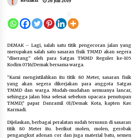
Redaksi
26 Juli 2019
Inovasi Perahu Layar Percepat
Pendirian Perseroan Perorangan
bagi Pelaku Usaha di Maluku Utara
9 Agustus 2026
DEMAK – Lagi, salah satu titik pengecoran jalan yang
merupakan salah satu sasaran fisik TMMD akan segera
“diserang” oleh para Satgas TMMD Reguler ke-105
Wagub Malut Apresiasi
Kodim 0716/Demak bersama warga.
Pendampingan Layanan Hukum
Gratis, Kakanwil: Pencatatan Hak
”Kami mengistilahkan itu titik 80 Meter, sasaran fisik
Cipta Musik Kini Rp0
yang akan segera dikerjakan para anggota Satgas
9 Agustus 2026
TMMD dan warga. Mudah-mudahan semuanya lancar,
sehingga jalan bisa selesai sebelum upacara penutupan
TMMD,” papar Danramil 01/Demak Kota, kapten Kav.
Kemenkum Malut Semarakkan HUT
Karmadi.
RI dan Hari Pengayoman ke-81
melalui Fun Walk di Ternate
Dijelaskan, berbagai peralatan sudah tersusun di sasaran
9 Agustus 2026
titik 80 Meter itu. berikut molen, molen, gerobak
pengangkut adonan cor dan juga material batu, semen