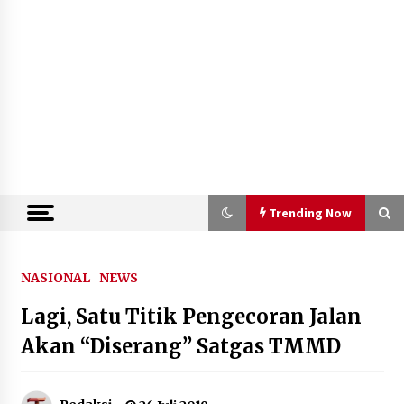
Trending Now
Trending Now
NASIONAL
NEWS
Lagi, Satu Titik Pengecoran Jalan
Semarak HUT ke-81 RI, Lapas
Perempuan Tangerang Ikuti Donor
Akan “Diserang” Satgas TMMD
Darah dan Fun Walk Kementerian
Imigrasi dan Pemasyarakatan
9 Agustus 2026