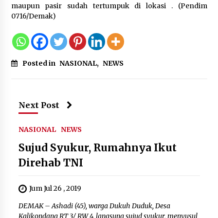
maupun pasir sudah tertumpuk di lokasi . (Pendim
0716/Demak)
Registrasi Indonesia Sports Summit
2026 Resmi Dibuka, Siap Hadirkan
Pengalaman Beyond the Game
8 Agustus 2026
Posted in
NASIONAL
,
NEWS
Timnas Indonesia Diharapkan
Bangkit Usai Takluk dari Vietnam di
Next Post
Piala AFF 2026
8 Agustus 2026
NASIONAL
NEWS
Sujud Syukur, Rumahnya Ikut
Direhab TNI
Penanganan Kebakaran Gedung
Dinas Teknis Masuk Tahap Akhir,
Tak Ada Korban Jiwa
Jum Jul 26 , 2019
8 Agustus 2026
DEMAK – Ashadi (45), warga Dukuh Duduk, Desa
Kalikondang RT 3/ RW 4, langsung sujud syukur, menyusul