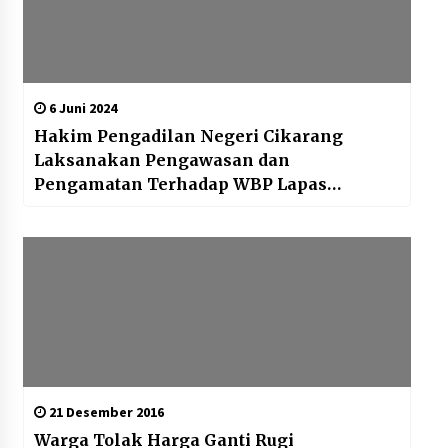
Kemenpar Turut Perkuat
Pengembangan KEK Samota
sebagai Destinasi Wisata Bahari
Berkelas Dunia
6 Juni 2024
8 Agustus 2026
Hakim Pengadilan Negeri Cikarang
Laksanakan Pengawasan dan
Festival Lembah Baliem Perkuat
Pengamatan Terhadap WBP Lapas
Ekonomi Masyarakat Papua
Cikarang
Pegunungan
8 Agustus 2026
21 Desember 2016
Warga Tolak Harga Ganti Rugi