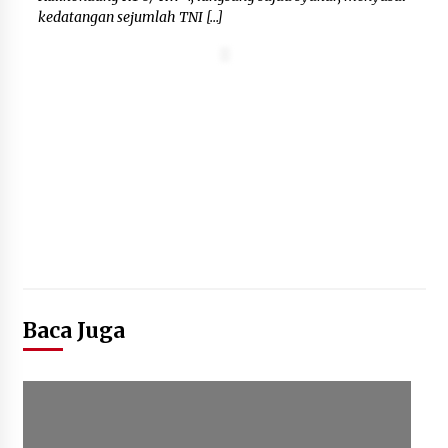
kedatangan sejumlah TNI […]
Kebakaran Gedung Dinas Teknis
Abdul Muis Dipadamkan, Layanan
Publik Tetap Berjalan
8 Agustus 2026
12 Coklat Terbaik dan Enak di
Pasaran
8 Agustus 2026
9 Kopi Botol Terbaik yang Praktis
Baca Juga
untuk Menemani Aktivitas
8 Agustus 2026