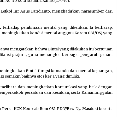
an No. 50 Kota Madiun, Kamis (25/7/19).
Kemnaker Siapkan Regulasi
Ketenagakerjaan yang
Letkol Inf Agus Faridianto, menghadirkan narasumber dari
Selaras dengan Tantangan
Dunia Kerja Modern
7 Agustus 2026
terhadap pembinaan mental yang diberikan. Ia berharap,
 meningkatkan kondisi mental anggota Korem 081/DSJ yang
Tagihan Air Tanpa
Pemakaian, Terungkap Ada
Transisi Panjang Pengelolaan
anya mengatakan, bahwa Bintal yang dilakukan itu bertujuan
, Perumdam TKR Didesak
itansi prajurit, guna menangkal berbagai pengaruh paham
Transparan
7 Agustus 2026
 meningkatkan Bintal fungsi komando dan mental kejuangan,
 semakin baiknya etos kerja yang dimiliki.
memelihara dan meningkatkan komunikasi yang baik dengan
emperkokoh persatuan dan kesatuan, serta Kamanunggalan
tua Persit KCK Koorcab Rem 081 PD V/Brw Ny. Masduki beserta