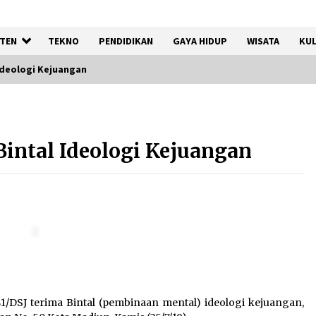
TEN
TEKNO
PENDIDIKAN
GAYA HIDUP
WISATA
KUL
Ideologi Kejuangan
DPD Partai Gerakan Rakyat
Kota Tangerang Gelar
intal Ideologi Kejuangan
Konsolidasi Internal Jelang
Pemilu 2029
8 Agustus 2026
n
Kemenkum Malut Perkuat
Kompetensi Perancang
melalui Pendalaman Materi
Penyusunan Produk Hukum
Daerah
7 Agustus 2026
1/DSJ terima Bintal (pembinaan mental) ideologi kejuangan,