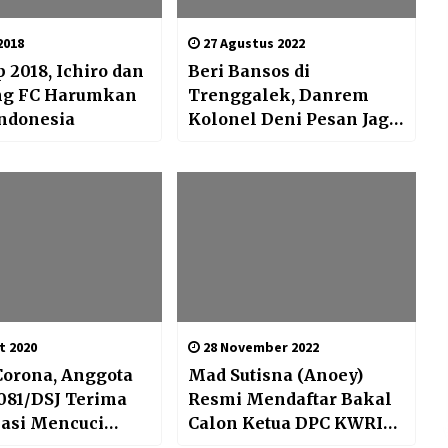
2018
27 Agustus 2022
 2018, Ichiro dan
Beri Bansos di
ng FC Harumkan
Trenggalek, Danrem
ndonesia
Kolonel Deni Pesan Jaga
Kebersamaan dan
Toleransi
t 2020
28 November 2022
Corona, Anggota
Mad Sutisna (Anoey)
081/DSJ Terima
Resmi Mendaftar Bakal
sasi Mencuci
Calon Ketua DPC KWRI
 Yang Benar
Kabupaten Tangerang