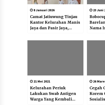
8 Januari 2026
23 Juni 
Camat Jatiuwung Tinjau
Robocup
Kantor Kelurahan Manis
Barela
Jaya dan Pasir Jaya,
Nama I
Pastikan Pelayanan
Prima Warga
21 Mei 2021
26 Mare
Kelurahan Periuk
Cegah 
Lakukan Swab Antigen
Korem 
Warga Yang Kembali
Sosiali
Mudik Lebaran
Tangan