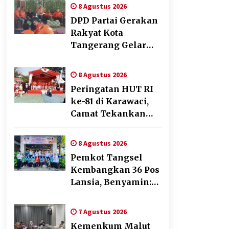
8 Agustus 2026
DPD Partai Gerakan
Rakyat Kota
Tangerang Gelar
Konsolidasi Internal
Jelang Pemilu 2029
8 Agustus 2026
Peringatan HUT RI
ke-81 di Karawaci,
Camat Tekankan
Semangat
Pelayanan dan
8 Agustus 2026
Kebersamaan
Pemkot Tangsel
Kembangkan 36 Pos
Lansia, Benyamin:
Wujudkan Lansia
Sehat, Aktif, dan
7 Agustus 2026
Bahagia
Kemenkum Malut