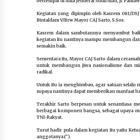
bertempat di Aula Jenderal Sudirman, Jl. Pahlaw
Kemenkum Malut Ikuti ‘Pasti
Ada Solusi’, Menkum Dorong
Kegiatan yang dipimpin oleh Kasrem 081/DSJ 
Transformasi Digital
Bintaldam V/Brw Mayor CAJ Sarto, S.Sos.
7 Agustus 2026
Kasrem dalam sambutannya menyambut baik 
kegiatan itu nantinya mampu membangun dan
Pemanfaatan Limbah Galon
semakin baik.
Bekas, Lapas Banjar Tanam
200 Pohon Cabai Dukung
Sementara itu, Mayor CAJ Sarto dalam ceramah
Program Ketahanan Pangan
untuk membangun jiwa nasionalisme dan mil
7 Agustus 2026
radikal.
Untuk itu ia menghimbau, agar satuan selalu
supaya nantinya dapat memberikan manfaat bagi
Terakhir Sarto berpesan untuk senantiasa 
berbagai komponen bangsa, sebagai upaya m
TNI-Rakyat.
Turut hadir pula dalam kegiatan itu yaitu Ke
anggotanya.(“).