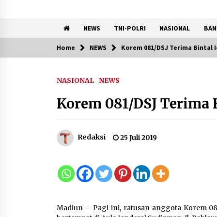
NEWS
TNI-POLRI
NASIONAL
BAN
Home
NEWS
Korem 081/DSJ Terima Bintal 
Trending Now
NASIONAL
NEWS
Wamenhan Pimpin Prosesi
Pelantikan dan Sertijab
Korem 081/DSJ Terima B
Pejabat Tinggi Kemhan
8 Agustus 2026
Redaksi
25 Juli 2019
Pemkot Tangsel Kembangka
36 Pos Lansia, Benyamin:
Wujudkan Lansia Sehat, Aktif,
dan Bahagia
8 Agustus 2026
Madiun – Pagi ini, ratusan anggota Korem 08