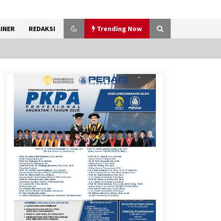
INER
REDAKSI
Trending Now
Peringatan HUT RI ke-81 di
Karawaci, Camat Tekankan
Semangat Pelayanan dan
Kebersamaan
8 Agustus 2026
Kemenkum Malut
Harmonisasi Rancangan
Perbup Pengadaan Barang
dan Jasa pada BUMD Halteng
7 Agustus 2026