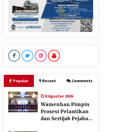
Gebyar Lomba 17 Agustus
RSUD Tigaraksa, Semarakkan
HUT RI dengan Nuansa
Kebersamaan
7 Agustus 2026
Sarana PAUD Diperkuat,
Tangsel Dorong Angka
Partisipasi Sekolah Terus
Meningkat
7 Agustus 2026
Popular
Recent
Comments
8 Agustus 2026
Wamenhan Pimpin
Prosesi Pelantikan
dan Sertijab Pejabat
Tinggi Kemhan