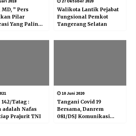
ari 2018
27 Oktober 2020
MD, ” Pers
Walikota Lantik Pejabat
kan Pilar
Fungsional Pemkot
asi Yang Paling
Tangerang Selatan
021
10 Juni 2020
142/Tatag :
Tangani Covid 19
n adalah Nafas
Bersama, Danrem
tiap Prajurit TNI
081/DSJ Komunikasi
dengan Bupati Ponorogo