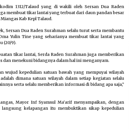
Tagihan Air Tanpa
kodim 1312/Talaud yang di wakili oleh Sersan Dua Raden
Pemakaian, Terungkap Ada
a membuat tikar lantai yang terbuat dari daun pandan besar
Transisi Panjang Pengelolaan
 Miangas Kab Kepl Talaud.
, Perumdam TKR Didesak
Transparan
k, Sersan Dua Raden Surahman selalu turut serta membantu
7 Agustus 2026
Oma Yulin Tine yang seharianya membuat tikar lantai yang
 (20/9).
a
Jaga Kebugaran Petugas,
Lapas Kelas I Tangerang
uatan tikar lantai, Serda Raden Surahman juga memberikan
Gelar Cek Kesehatan Gratis
kus dan menekuni bidangnya dalam hal ini menganyam.
dan Skrining TB Lanjutan
6 Agustus 2026
dan wujud kepedulian satuan bawah yang mempuyai wilayah
 adalah dimana satuan wilayah dalam setiap kegiatan selalu
innya serta selalu memberikan informasi di bidang apa saja,”
iangas, Mayor Inf Syamsul Ma’arif menyampaikan, dengan
n langsung kelapangan itu membuktikan sikap kepedulian