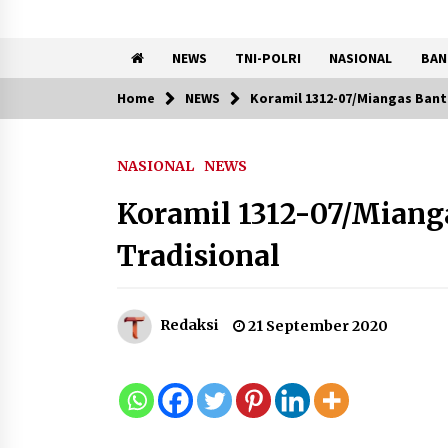
NEWS
TNI-POLRI
NASIONAL
BAN
Home
NEWS
Koramil 1312-07/Miangas Bant
Trending Now
NASIONAL
NEWS
Pemkot Tangsel Kembangka
36 Pos Lansia, Benyamin:
Koramil 1312-07/Miang
Wujudkan Lansia Sehat, Aktif,
dan Bahagia
Tradisional
8 Agustus 2026
Kemenkum Malut Ikuti ‘Pasti
Redaksi
21 September 2020
Ada Solusi’, Menkum Dorong
Transformasi Digital
7 Agustus 2026