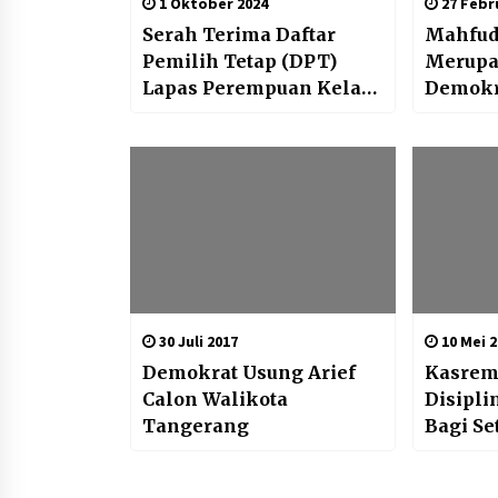
1 Oktober 2024
27 Febru
Serah Terima Daftar
Mahfud 
Pemilih Tetap (DPT)
Merupa
Lapas Perempuan Kelas
Demokr
IIA Tangerang untuk
Sehat ‘
Pilkada Serentak 2024
30 Juli 2017
10 Mei 2
Demokrat Usung Arief
Kasrem 
Calon Walikota
Disipli
Tangerang
Bagi Se