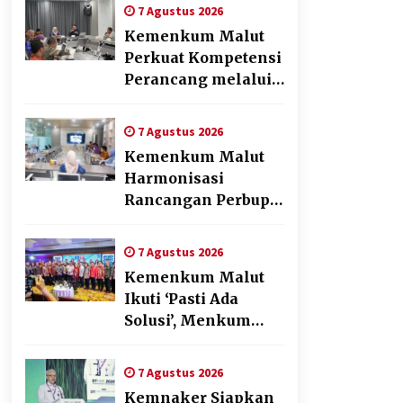
Sehat, Aktif, dan
7 Agustus 2026
Bahagia
Kemenkum Malut
Perkuat Kompetensi
Perancang melalui
Pendalaman Materi
Penyusunan Produk
7 Agustus 2026
Hukum Daerah
Kemenkum Malut
Harmonisasi
Rancangan Perbup
Pengadaan Barang
dan Jasa pada BUMD
7 Agustus 2026
Halteng
Kemenkum Malut
Ikuti ‘Pasti Ada
Solusi’, Menkum
Dorong
Transformasi
7 Agustus 2026
Digital
Kemnaker Siapkan