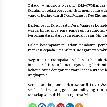
Pemanfaatan Limbah Galon
Talaud – Anggota koramil 1312-07/Miangas 
Bekas, Lapas Banjar Tanam
Surahman selalu berperan aktif membantu warg
200 Pohon Cabai Dukung
yang di keringkan di Desa Miangas Kec Khusus
Program Ketahanan Pangan
7 Agustus 2026
Bertempat di Dusun satu Desa Miangas komple
warga khususnya para pangrajin tradisional 
berbahan dasar dari daun pandan besar, Minggu
KKM Universitas Bina Bangs
Kelompok 83 Laksanakan
Dalam kesempatan itu, selain membantu pemb
Pendampingan Pembuatan
motivasi kepada Oma Yulin Tine agar tetap fo
Spanduk Sebagai Upaya
Memperkuat Pemasaran
:Kegiatan ini merupakan salah satu bentuk 
UMKM di Desa Cempaka
binaan, salah satu kunci tugas yang berhasil
6 Agustus 2026
bekerja sama dengan masyarakat dan intansi la
ungkapnya.
Sementara itu, Komandan Koramil 1312-07/M
selalu aktifnya anggota Koramil yang turu
terhadap wilayah binaan, ujarnya.(*).