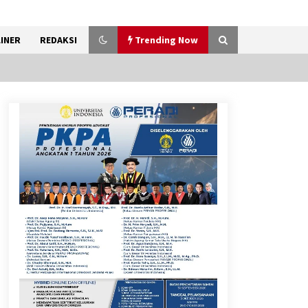
INER
REDAKSI
Trending Now
Kemenkum Malut
Harmonisasi Rancangan
Perbup Pengadaan Barang
dan Jasa pada BUMD Halteng
7 Agustus 2026
Gebyar Lomba 17 Agustus
RSUD Tigaraksa, Semarakkan
HUT RI dengan Nuansa
Kebersamaan
7 Agustus 2026