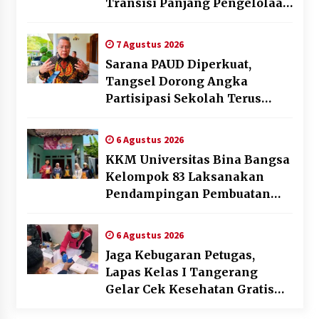
Transisi Panjang Pengelolaan
, Perumdam TKR Didesak
Transparan
7 Agustus 2026
Sarana PAUD Diperkuat,
Tangsel Dorong Angka
Partisipasi Sekolah Terus
Meningkat
6 Agustus 2026
KKM Universitas Bina Bangsa
Kelompok 83 Laksanakan
Pendampingan Pembuatan
Spanduk Sebagai Upaya
Memperkuat Pemasaran
6 Agustus 2026
UMKM di Desa Cempaka
Jaga Kebugaran Petugas,
Lapas Kelas I Tangerang
Gelar Cek Kesehatan Gratis
dan Skrining TB Lanjutan