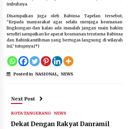
Di Forum Internasional Majelis
imbuhnya.
Persaudaraan Manusia, Megawati
Soekarnoputri Tegaskan
Disampaikan juga oleh Babinsa Tapelan tersebut,
Kepemimpinan Perempuan Bukan
“Kepada masyarakat agar selalu menjaga keamanan
Dominasi, Tapi Merawat Dan
lingkungan dan kalau ada masalah jangan main hakim
Merangkul
sendiri sampaikan ke aparat keamanan terutama Babinsa
5 Agustus 2026
dan Babinkamtibmas yang bertugas langsung di wilayah
ini,” tutupnya.(*)
Jokowi Tetap Disambut Hangat di
NTT, Ahmad Ali: Karya dan
Pengabdiannya Masih Dirasakan
Masyarakat
Posted in
NASIONAL
,
NEWS
5 Agustus 2026
Next Post
KOTA TANGERANG
NEWS
Dekat Dengan Rakyat Danramil