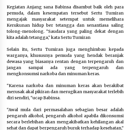
Kejari Kota Tangerang Bongkar
Kegiatan Anjang sana Babinsa disambut baik oleh para
Korupsi Rp5,49 Miliar: Sewa Pesawat
pemuda, dalam kesempatan tersebut Sertu Tumiran
Fiktif, Eks VP Angkasa Pura Kargo
mengajak masyarakat setempat untuk memelihara
Ditahan
Kerukunan hidup ber tetangga dan senantiasa saling
6 Agustus 2026
tolong-menolong. “Saudara yang paling dekat dengan
kita adalah tetangga,” kata Sertu Tumiran
Dukung Ekosistem Kendaraan
Selain itu, Sertu Tumiran juga menghimbau kepada
Listrik, Wapres Dorong Link and
warganya, khususnya pemuda yang hendak beranjak
Match Pendidikan–Industri
dewasa yang biasanya rentan dengan terpengaruh dan
5 Agustus 2026
jangan sampai ada yang terpengaruh dan
mengkonsumsi narkoba dan minuman keras.
“Karena narkoba dan minuman keras akan berakibat
Marak Kecelakaan Kapal, Puan
merusak akal pikiran dan merugikan masyarakat terlebih
Soroti Minimnya Faktor Keamanan
diri sendiri, “ucap Babinsa.
Transportasi Laut
5 Agustus 2026
“Awal mula dari permasalahan sebagian besar adalah
pengaruh alkohol, pengaruh alkohol apabila dikonsumsi
secara berlebihan akan mengakibatkan kehilangan akal
sehat dan dapat berpengaruh buruk terhadap kesehatan,”