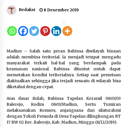
Jaga Kebugaran Petugas, Lapas
Redaksi
8 Desember 2019
Kelas I Tangerang Gelar Cek
Kesehatan Gratis dan Skrining TB
Lanjutan
6 Agustus 2026
Kemenkum Malut Dorong
Madiun – Salah satu peran Babinsa diwilayah binaan
Perlindungan Hak Cipta Musik di Era
adalah membina teritorial. Ia menjadi tempat mengadu
Digital, Sosialisasikan Pencatatan
masyarakat terkait hal-hal yang berdampak pada
Gratis dan Penguatan Royalti
keamanan nasional. Babinsa dituntut untuk dapat
6 Agustus 2026
memetakan kondisi teritorialnya. Setiap saat pemetaan
diaktualkan sehingga jika terjadi sesuatu di wilayah bisa
diketahui dengan cepat.
Dikunjungi PWI, Wawan Fauzi: Peran
Media Bisa Berdampak Besar
Atas dasar itulah, Babinsa Tapelan Koramil 0803/03
hingga Fatal
Balerejo, Kodim 0803/Madiun, Sertu Tumiran
6 Agustus 2026
melaksanakan Komsos, anjangsana dan silaturahmi
dengan Tokoh Pemuda di Desa Tapelan dilingkungan RT
17 RW 02 Kec. Balerejo, Kab. Madiun, Minggu (8/12/2019).