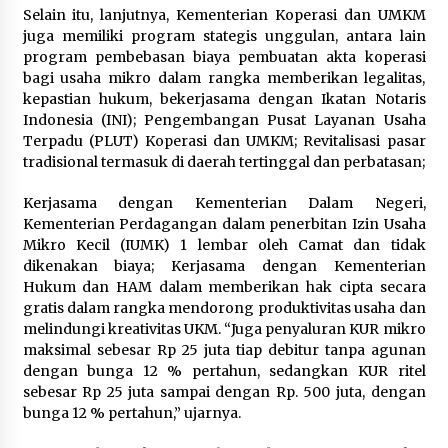
Kemenkum Malut Dorong
Selain itu, lanjutnya, Kementerian Koperasi dan UMKM
Perlindungan Hak Cipta Musik di Era
juga memiliki program stategis unggulan, antara lain
Digital, Sosialisasikan Pencatatan
program pembebasan biaya pembuatan akta koperasi
Gratis dan Penguatan Royalti
bagi usaha mikro dalam rangka memberikan legalitas,
6 Agustus 2026
kepastian hukum, bekerjasama dengan Ikatan Notaris
Indonesia (INI); Pengembangan Pusat Layanan Usaha
Terpadu (PLUT) Koperasi dan UMKM; Revitalisasi pasar
Dikunjungi PWI, Wawan Fauzi: Peran
tradisional termasuk di daerah tertinggal dan perbatasan;
Media Bisa Berdampak Besar
hingga Fatal
Kerjasama dengan Kementerian Dalam Negeri,
6 Agustus 2026
Kementerian Perdagangan dalam penerbitan Izin Usaha
Mikro Kecil (IUMK) 1 lembar oleh Camat dan tidak
dikenakan biaya; Kerjasama dengan Kementerian
Hukum dan HAM dalam memberikan hak cipta secara
gratis dalam rangka mendorong produktivitas usaha dan
melindungi kreativitas UKM. “Juga penyaluran KUR mikro
maksimal sebesar Rp 25 juta tiap debitur tanpa agunan
dengan bunga 12 % pertahun, sedangkan KUR ritel
sebesar Rp 25 juta sampai dengan Rp. 500 juta, dengan
bunga 12 % pertahun,” ujarnya.