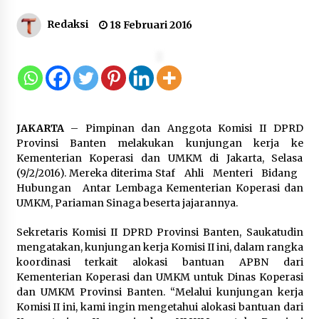
Gebyar Lomba 17 Agustus RSUD
Redaksi
18 Februari 2016
Tigaraksa, Semarakkan HUT RI
dengan Nuansa Kebersamaan
7 Agustus 2026
Pemanfaatan Limbah Galon Bekas,
JAKARTA
– Pimpinan dan Anggota Komisi II DPRD
Lapas Banjar Tanam 200 Pohon
Provinsi Banten melakukan kunjungan kerja ke
Cabai Dukung Program Ketahanan
Kementerian Koperasi dan UMKM di Jakarta, Selasa
Pangan
(9/2/2016). Mereka diterima Staf Ahli Menteri Bidang
7 Agustus 2026
Hubungan Antar Lembaga Kementerian Koperasi dan
UMKM, Pariaman Sinaga beserta jajarannya.
Tagihan Air Tanpa Pemakaian,
Sekretaris Komisi II DPRD Provinsi Banten, Saukatudin
Terungkap Ada Transisi Panjang
mengatakan, kunjungan kerja Komisi II ini, dalam rangka
Pengelolaan , Perumdam TKR
koordinasi terkait alokasi bantuan APBN dari
Didesak Transparan
Kementerian Koperasi dan UMKM untuk Dinas Koperasi
7 Agustus 2026
dan UMKM Provinsi Banten. “Melalui kunjungan kerja
Komisi II ini, kami ingin mengetahui alokasi bantuan dari