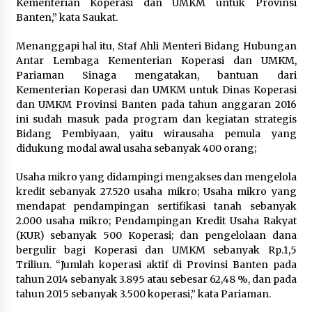
Kementerian Koperasi dan UMKM untuk Provinsi
Sarana PAUD Diperkuat, Tangsel
Banten,” kata Saukat.
Dorong Angka Partisipasi Sekolah
Terus Meningkat
Menanggapi hal itu, Staf Ahli Menteri Bidang Hubungan
7 Agustus 2026
Antar Lembaga Kementerian Koperasi dan UMKM,
Pariaman Sinaga mengatakan, bantuan dari
Kementerian Koperasi dan UMKM untuk Dinas Koperasi
dan UMKM Provinsi Banten pada tahun anggaran 2016
KKM Universitas Bina Bangsa
ini sudah masuk pada program dan kegiatan strategis
Kelompok 83 Laksanakan
Bidang Pembiyaan, yaitu wirausaha pemula yang
Pendampingan Pembuatan Spanduk
didukung modal awal usaha sebanyak 400 orang;
Sebagai Upaya Memperkuat
Pemasaran UMKM di Desa Cempaka
Usaha mikro yang didampingi mengakses dan mengelola
6 Agustus 2026
kredit sebanyak 27.520 usaha mikro; Usaha mikro yang
mendapat pendampingan sertifikasi tanah sebanyak
Jaga Kebugaran Petugas, Lapas
2.000 usaha mikro; Pendampingan Kredit Usaha Rakyat
Kelas I Tangerang Gelar Cek
(KUR) sebanyak 500 Koperasi; dan pengelolaan dana
Kesehatan Gratis dan Skrining TB
bergulir bagi Koperasi dan UMKM sebanyak Rp.1,5
Lanjutan
Triliun. “Jumlah koperasi aktif di Provinsi Banten pada
6 Agustus 2026
tahun 2014 sebanyak 3.895 atau sebesar 62,48 %, dan pada
tahun 2015 sebanyak 3.500 koperasi,” kata Pariaman.