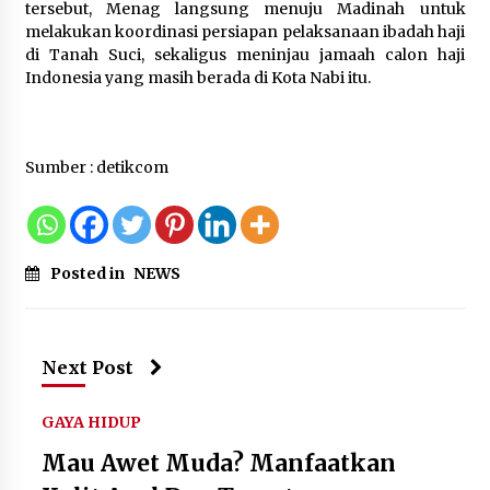
Kemenkum Malut Dorong
tersebut, Menag langsung menuju Madinah untuk
Perlindungan Hak Cipta Musik di Era
melakukan koordinasi persiapan pelaksanaan ibadah haji
Digital, Sosialisasikan Pencatatan
di Tanah Suci, sekaligus meninjau jamaah calon haji
Gratis dan Penguatan Royalti
Indonesia yang masih berada di Kota Nabi itu.
6 Agustus 2026
Sumber : detikcom
Dikunjungi PWI, Wawan Fauzi: Peran
Media Bisa Berdampak Besar
hingga Fatal
6 Agustus 2026
Posted in
NEWS
Next Post
GAYA HIDUP
Mau Awet Muda? Manfaatkan