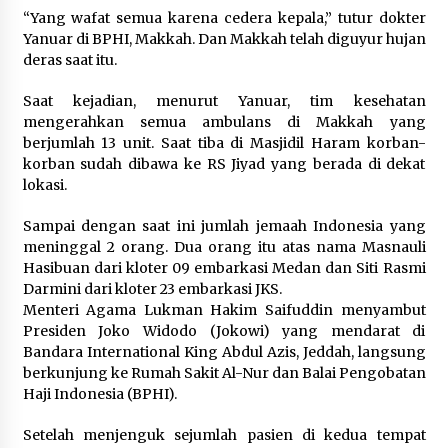
Sarana PAUD Diperkuat, Tangsel
“Yang wafat semua karena cedera kepala,” tutur dokter
Dorong Angka Partisipasi Sekolah
Yanuar di BPHI, Makkah. Dan Makkah telah diguyur hujan
Terus Meningkat
deras saat itu.
7 Agustus 2026
Saat kejadian, menurut Yanuar, tim kesehatan
mengerahkan semua ambulans di Makkah yang
berjumlah 13 unit. Saat tiba di Masjidil Haram korban-
KKM Universitas Bina Bangsa
korban sudah dibawa ke RS Jiyad yang berada di dekat
Kelompok 83 Laksanakan
lokasi.
Pendampingan Pembuatan Spanduk
Sebagai Upaya Memperkuat
Sampai dengan saat ini jumlah jemaah Indonesia yang
Pemasaran UMKM di Desa Cempaka
meninggal 2 orang. Dua orang itu atas nama Masnauli
6 Agustus 2026
Hasibuan dari kloter 09 embarkasi Medan dan Siti Rasmi
Darmini dari kloter 23 embarkasi JKS.
Jaga Kebugaran Petugas, Lapas
Menteri Agama Lukman Hakim Saifuddin menyambut
Kelas I Tangerang Gelar Cek
Presiden Joko Widodo (Jokowi) yang mendarat di
Kesehatan Gratis dan Skrining TB
Bandara International King Abdul Azis, Jeddah, langsung
Lanjutan
berkunjung ke Rumah Sakit Al-Nur dan Balai Pengobatan
Haji Indonesia (BPHI).
6 Agustus 2026
Setelah menjenguk sejumlah pasien di kedua tempat