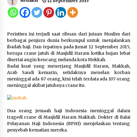
Redaksi
12 September 2015
Gebyar Lomba 17 Agustus RSUD
Tigaraksa, Semarakkan HUT RI
dengan Nuansa Kebersamaan
7 Agustus 2026
Peristiwa ini terjadi saat ribuan dari jutaan Muslim dari
berbagai penjuru dunia berkumpul untuk menjalankan
ibadah haji. Dan tepatnya pada Jumat 12 September 2015,
Pemanfaatan Limbah Galon Bekas,
berupa crane jatuh di Masjidil Haram ketika hujan lebat
Lapas Banjar Tanam 200 Pohon
disertai angin kencang melanda kota Mekkah.
Cabai Dukung Program Ketahanan
Badai kuat yang menerjang Masjidil Haram, Makkah,
Pangan
Arab Saudi kemarin, setidaknya menelan korban
7 Agustus 2026
meninggal ada 87 orang, kini telah terdata ada 107 orang
meninggal akibat jatuhnya crane itu.
Tagihan Air Tanpa Pemakaian,
Terungkap Ada Transisi Panjang
Pengelolaan , Perumdam TKR
Dua orang jemaah haji Indonesia meninggal dalam
Didesak Transparan
tragedi crane di Masjidil Haram Makkah. Dokter di Balai
7 Agustus 2026
Pelayanan Haji Indonesia (BPHI) menjelaskan tentang
penyebab kematian mereka.