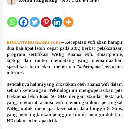
Koran Tangerang
27 Oktober 2016
Inovasi Perahu Layar Percepat
Pendirian Perseroan Perorangan
bagi Pelaku Usaha di Maluku Utara
9 Agustus 2026
KORANTANGERANG.com
–
Kecepatan wifi akan hampir
dua kali lipat lebih cepat pada 2017, berkat pelaksanaan
program sertifikasi WiGig Aliansi wifi. Smartphone,
Wagub Malut Apresiasi
laptop, dan router mendatang yang memanfaatkan
Pendampingan Layanan Hukum
spesifikasi baru akan menerima “
kabel-grade”
performa
Gratis, Kakanwil: Pencatatan Hak
internet.
Cipta Musik Kini Rp0
9 Agustus 2026
Setidaknya hal ini yang dikatakan oleh aliansi wifi dalam
sebuah keterangan. Teknologi ini mengoperasikan pita
frekuensi lebih luas 60 GHz dengan standar 802.11ad,
Kemenkum Malut Semarakkan HUT
yang menurut aliansi wifi memungkinkan perangkat
RI dan Hari Pengayoman ke-81
WiGig untuk mencapai kecepatan data hingga 8 Gbps,
melalui Fun Walk di Ternate
yang memungkinkan pengguna untuk mengunduh film
9 Agustus 2026
HD dalam beberapa detik.