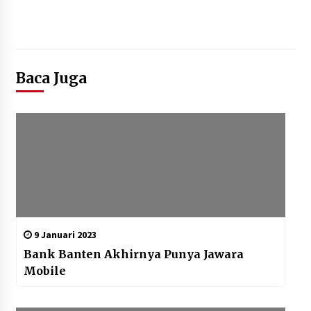
Kemenpar Turut Perkuat
Pengembangan KEK Samota
sebagai Destinasi Wisata Bahari
Berkelas Dunia
Baca Juga
8 Agustus 2026
Festival Lembah Baliem Perkuat
Ekonomi Masyarakat Papua
Pegunungan
8 Agustus 2026
9 Januari 2023
Bank Banten Akhirnya Punya Jawara
Mobile