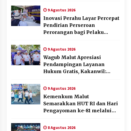
Kementerian Imigrasi dan
Pemasyarakatan
9 Agustus 2026
Inovasi Perahu Layar Percepat
Pendirian Perseroan
Perorangan bagi Pelaku
Usaha di Maluku Utara
9 Agustus 2026
Wagub Malut Apresiasi
Pendampingan Layanan
Hukum Gratis, Kakanwil:
Pencatatan Hak Cipta Musik
Kini Rp0
9 Agustus 2026
Kemenkum Malut
Semarakkan HUT RI dan Hari
Pengayoman ke-81 melalui
Fun Walk di Ternate
8 Agustus 2026