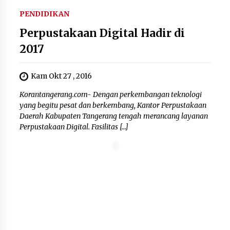
PENDIDIKAN
Kebakaran Gedung Dinas Teknis
Abdul Muis Dipadamkan, Layanan
Perpustakaan Digital Hadir di
Publik Tetap Berjalan
2017
8 Agustus 2026
Kam Okt 27 , 2016
12 Coklat Terbaik dan Enak di
Korantangerang.com- Dengan perkembangan teknologi
Pasaran
yang begitu pesat dan berkembang, Kantor Perpustakaan
8 Agustus 2026
Daerah Kabupaten Tangerang tengah merancang layanan
Perpustakaan Digital. Fasilitas […]
9 Kopi Botol Terbaik yang Praktis
untuk Menemani Aktivitas
8 Agustus 2026