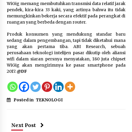
WiGig memang membutuhkan transmisi data relatif jarak
pendek, kira-kira 33 kaki, yang artinya bahwa itu tidak
Registrasi Indonesia Sports Summit
memungkinkan bekerja secara efektif pada perangkat di
2026 Resmi Dibuka, Siap Hadirkan
ruangan yang berbeda dengan router.
Pengalaman Beyond the Game
8 Agustus 2026
Produk konsumen yang mendukung standar baru
sedang dalam pengembangan, tapi tidak diketahui mana
yang akan pertama tiba. ABI Research, sebuah
perusahaan teknologi intelijen pasar dikutip oleh aliansi
Timnas Indonesia Diharapkan
wifi dalam siaran persnya menyatakan, 180 juta chipset
Bangkit Usai Takluk dari Vietnam di
WiGig akan mengirimnya ke pasar smartphone pada
Piala AFF 2026
2017.
@DF
8 Agustus 2026
Penanganan Kebakaran Gedung
Posted in
TEKNOLOGI
Dinas Teknis Masuk Tahap Akhir,
Tak Ada Korban Jiwa
8 Agustus 2026
Next Post