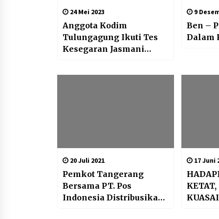
24 Mei 2023
9 Desem
Anggota Kodim
Ben – 
Tulungagung Ikuti Tes
Dalam 
Kesegaran Jasmani
Semester I Tahun 2023
20 Juli 2021
17 Juni 
Pemkot Tangerang
HADAP
Bersama PT. Pos
KETAT,
Indonesia Distribusikan
KUASAI
BST ke 444 KPM