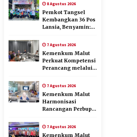
Pelayanan dan
8 Agustus 2026
Kebersamaan
Pemkot Tangsel
Kembangkan 36 Pos
Lansia, Benyamin:
Wujudkan Lansia
Sehat, Aktif, dan
7 Agustus 2026
Bahagia
Kemenkum Malut
Perkuat Kompetensi
Perancang melalui
Pendalaman Materi
Penyusunan Produk
7 Agustus 2026
Hukum Daerah
Kemenkum Malut
Harmonisasi
Rancangan Perbup
Pengadaan Barang
dan Jasa pada BUMD
7 Agustus 2026
Halteng
Kemenkum Malut