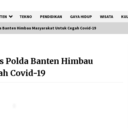
TEN
TEKNO
PENDIDIKAN
GAYA HIDUP
WISATA
KUL
da Banten Himbau Masyarakat Untuk Cegah Covid-19
Pemkot Tangsel Kembangkan
36 Pos Lansia, Benyamin:
as Polda Banten Himbau
Wujudkan Lansia Sehat, Aktif,
dan Bahagia
ah Covid-19
8 Agustus 2026
Kemenkum Malut Ikuti ‘Pasti
Ada Solusi’, Menkum Dorong
Transformasi Digital
7 Agustus 2026