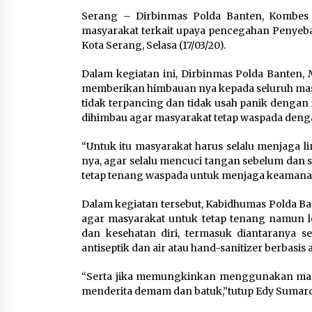
Gebyar Lomba 17 Agustus
Serang – Dirbinmas Polda Banten, Kombes 
RSUD Tigaraksa, Semarakka
masyarakat terkait upaya pencegahan Penyeba
HUT RI dengan Nuansa
Kota Serang, Selasa (17/03/20).
Kebersamaan
7 Agustus 2026
Dalam kegiatan ini, Dirbinmas Polda Banten, 
memberikan himbauan nya kepada seluruh masy
tidak terpancing dan tidak usah panik dengan
Sarana PAUD Diperkuat,
dihimbau agar masyarakat tetap waspada denga
Tangsel Dorong Angka
Partisipasi Sekolah Terus
“Untuk itu masyarakat harus selalu menjaga 
Meningkat
nya, agar selalu mencuci tangan sebelum dan s
7 Agustus 2026
tetap tenang waspada untuk menjaga keamanan 
Dalam kegiatan tersebut, Kabidhumas Polda 
agar masyarakat untuk tetap tenang namun 
dan kesehatan diri, termasuk diantarany
antiseptik dan air atau hand-sanitizer berbasis 
“Serta jika memungkinkan menggunakan mas
menderita demam dan batuk,”tutup Edy Sumardi