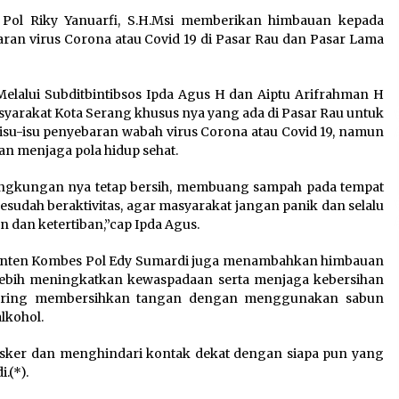
Pemanfaatan Limbah Galon
Pol Riky Yanuarfi, S.H.Msi memberikan himbauan kepada
n
Bekas, Lapas Banjar Tanam
ran virus Corona atau Covid 19 di Pasar Rau dan Pasar Lama
200 Pohon Cabai Dukung
Program Ketahanan Pangan
7 Agustus 2026
Melalui Subditbintibsos Ipda Agus H dan Aiptu Arifrahman H
arakat Kota Serang khusus nya yang ada di Pasar Rau untuk
 isu-isu penyebaran wabah virus Corona atau Covid 19, namun
KKM Universitas Bina Bangsa
n menjaga pola hidup sehat.
Kelompok 83 Laksanakan
Pendampingan Pembuatan
lingkungan nya tetap bersih, membuang sampah pada tempat
Spanduk Sebagai Upaya
esudah beraktivitas, agar masyarakat jangan panik dan selalu
Memperkuat Pemasaran
dan ketertiban,”cap Ipda Agus.
UMKM di Desa Cempaka
6 Agustus 2026
Banten Kombes Pol Edy Sumardi juga menambahkan himbauan
lebih meningkatkan kewaspadaan serta menjaga kebersihan
a sering membersihkan tangan dengan menggunakan sabun
alkohol.
ker dan menghindari kontak dekat dengan siapa pun yang
.(*).