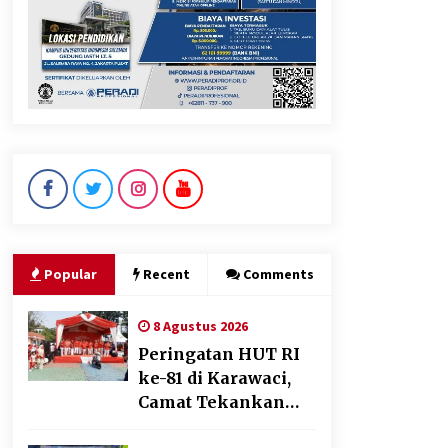
Tagihan Air Tanpa
Pemakaian, Terungkap Ada
Transisi Panjang Pengelolaan
, Perumdam TKR Didesak
Transparan
7 Agustus 2026
Jaga Kebugaran Petugas,
Lapas Kelas I Tangerang
Gelar Cek Kesehatan Gratis
dan Skrining TB Lanjutan
6 Agustus 2026
Popular
Recent
Comments
8 Agustus 2026
Peringatan HUT RI
ke-81 di Karawaci,
Camat Tekankan
Semangat