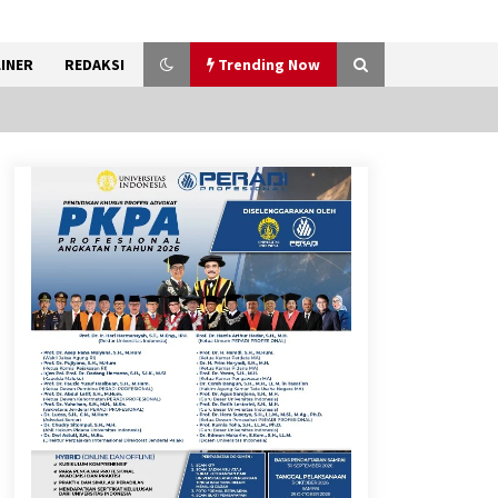
INER
REDAKSI
Trending Now
Kemenkum Malut Perkuat
Kompetensi Perancang
melalui Pendalaman Materi
Penyusunan Produk Hukum
Daerah
7 Agustus 2026
Kemnaker Siapkan Regulasi
Ketenagakerjaan yang
Selaras dengan Tantangan
Dunia Kerja Modern
7 Agustus 2026