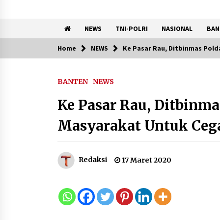
NEWS
TNI-POLRI
NASIONAL
BAN
Home
NEWS
Ke Pasar Rau, Ditbinmas Pol
Trending Now
BANTEN
NEWS
Peringatan HUT RI ke-81 di
Karawaci, Camat Tekankan
Ke Pasar Rau, Ditbinm
Semangat Pelayanan dan
Kebersamaan
Masyarakat Untuk Ceg
8 Agustus 2026
Kemenkum Malut
Redaksi
17 Maret 2020
Harmonisasi Rancangan
Perbup Pengadaan Barang
dan Jasa pada BUMD Halteng
7 Agustus 2026