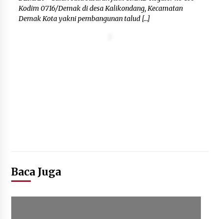
Kodim 0716/Demak di desa Kalikondang, Kecamatan
Wali Kota Serang Budi Rustandi
Demak Kota yakni pembangunan talud […]
Berikan Penghargaan kepada
Pemenang Sayembara Logo HUT ke-
19 Kota Serang
5 Agustus 2026
Polres Cilegon Gelar Apel
Kesiapsiagaan Hadapi Ancaman
Kebakaran Akibat Fenomena El Niño
5 Agustus 2026
Baca Juga