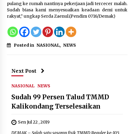
pulang ke rumah nantinya pekerjaan jadi tercecer malah.
Di Forum Internasional Majelis
Sudah biasa kami menyesuaikan keadaan demi untuk
Persaudaraan Manusia, Megawati
rakyat,” ungkap Serda Zaenul.(Pendim 0716/Demak)
Soekarnoputri Tegaskan
Kepemimpinan Perempuan Bukan
Dominasi, Tapi Merawat Dan
Merangkul
5 Agustus 2026
Posted in
NASIONAL
,
NEWS
Jokowi Tetap Disambut Hangat di
NTT, Ahmad Ali: Karya dan
Pengabdiannya Masih Dirasakan
Next Post
Masyarakat
5 Agustus 2026
NASIONAL
NEWS
Sudah 99 Persen Talud TMMD
Respons Cepat Aduan Warga, Wali
Kalikondang Terselesaikan
Kota Serang Bantu Bedah Rumah
Roboh Korban Bencana, Salurkan
Bantuan Rp30 Juta
Sen Jul 22 , 2019
5 Agustus 2026
DEMAK – Salah satu sasaran fisik TMMD Reguler ke-105