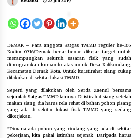
Redaksi
22 Juli 2019
Kejari Kota Tangerang Bongkar
Korupsi Rp5,49 Miliar: Sewa Pesawat
Fiktif, Eks VP Angkasa Pura Kargo
Ditahan
6 Agustus 2026
DEMAK – Para anggota Satgas TMMD reguler ke-105
Kodim 0716/Demak benar-benar dikejar target untuk
Dukung Ekosistem Kendaraan
merampungkan seluruh sasaran fisik yang sudah
Listrik, Wapres Dorong Link and
diprogramkan komando atas untuk Desa Kalikondang,
Match Pendidikan–Industri
Kecamatan Demak Kota. Untuk itu,istirahat siang cukup
5 Agustus 2026
dilakukan di sekitar lokasi TMMD.
Seperti yang dilakukan oleh Serda Zaenul bersama
sejumlah Satgas TMMD lainnya. Di istirahat siang setelah
Marak Kecelakaan Kapal, Puan
makan siang, dia harus rela rehat di bahan pohon pisang
Soroti Minimnya Faktor Keamanan
yang ada di sekitar lokasi fisik TMMD yang sedang
Transportasi Laut
dikerjakan.
5 Agustus 2026
”Dimana ada pohon yang rindang yang ada di sekitar
pekerjaan, kita pakai istirahat sejenak. Daripada harus