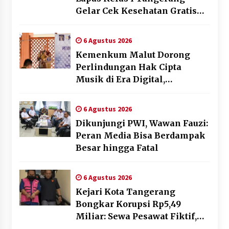
Gelar Cek Kesehatan Gratis
dan Skrining TB Lanjutan
6 Agustus 2026
Kemenkum Malut Dorong
Perlindungan Hak Cipta
Musik di Era Digital,
Sosialisasikan Pencatatan
Gratis dan Penguatan Royalti
6 Agustus 2026
Dikunjungi PWI, Wawan Fauzi:
Peran Media Bisa Berdampak
Besar hingga Fatal
6 Agustus 2026
Kejari Kota Tangerang
Bongkar Korupsi Rp5,49
Miliar: Sewa Pesawat Fiktif,
Eks VP Angkasa Pura Kargo