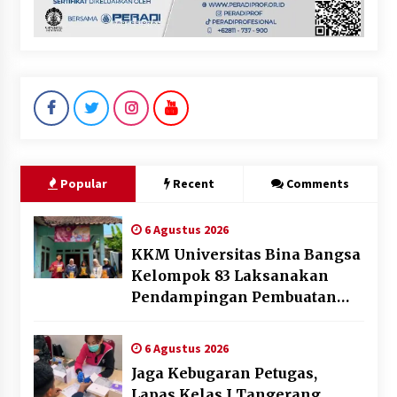
Popular
Recent
Comments
6 Agustus 2026
KKM Universitas Bina Bangsa
Kelompok 83 Laksanakan
Pendampingan Pembuatan
Spanduk Sebagai Upaya
Memperkuat Pemasaran
6 Agustus 2026
UMKM di Desa Cempaka
Jaga Kebugaran Petugas,
Lapas Kelas I Tangerang