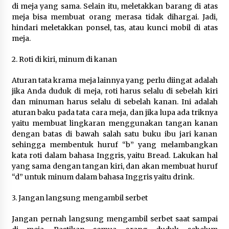
Festival Lembah Baliem Perkuat
di meja yang sama. Selain itu, meletakkan barang di atas
Ekonomi Masyarakat Papua
meja bisa membuat orang merasa tidak dihargai. Jadi,
Pegunungan
hindari meletakkan ponsel, tas, atau kunci mobil di atas
meja.
8 Agustus 2026
2. Roti di kiri, minum di kanan
Aturan tata krama meja lainnya yang perlu diingat adalah
Bakteri Yogurt, Kenali Manfaatnya
jika Anda duduk di meja, roti harus selalu di sebelah kiri
untuk Kesehatan Pencernaan
dan minuman harus selalu di sebelah kanan. Ini adalah
8 Agustus 2026
aturan baku pada tata cara meja, dan jika lupa ada triknya
yaitu membuat lingkaran menggunakan tangan kanan
dengan batas di bawah salah satu buku ibu jari kanan
sehingga membentuk huruf “b” yang melambangkan
Perawatan PCOS yang Efektif untuk
kata roti dalam bahasa Inggris, yaitu Bread. Lakukan hal
Menjaga Kesuburan
yang sama dengan tangan kiri, dan akan membuat huruf
“d” untuk minum dalam bahasa Inggris yaitu drink.
8 Agustus 2026
3. Jangan langsung mengambil serbet
Jangan pernah langsung mengambil serbet saat sampai