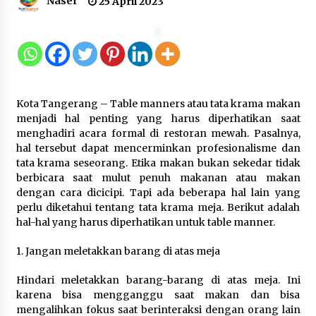
Naser
25 April 2023
12 Coklat Terbaik dan Enak di
Pasaran
8 Agustus 2026
Kota Tangerang – Table manners atau tata krama makan
9 Kopi Botol Terbaik yang Praktis
menjadi hal penting yang harus diperhatikan saat
untuk Menemani Aktivitas
menghadiri acara formal di restoran mewah. Pasalnya,
hal tersebut dapat mencerminkan profesionalisme dan
8 Agustus 2026
tata krama seseorang. Etika makan bukan sekedar tidak
berbicara saat mulut penuh makanan atau makan
dengan cara dicicipi. Tapi ada beberapa hal lain yang
perlu diketahui tentang tata krama meja. Berikut adalah
Kemenpar Turut Perkuat
hal-hal yang harus diperhatikan untuk table manner.
Pengembangan KEK Samota
sebagai Destinasi Wisata Bahari
1. Jangan meletakkan barang di atas meja
Berkelas Dunia
Hindari meletakkan barang-barang di atas meja. Ini
8 Agustus 2026
karena bisa mengganggu saat makan dan bisa
mengalihkan fokus saat berinteraksi dengan orang lain