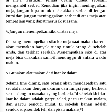
di meja. Pastikan semua orang duduk sebelum
Wamenhan Pimpin Prosesi
mengambil serbet. Kemudian jika ingin meninggalkan
Pelantikan dan Sertijab Pejabat
meja, jangan lupa untuk meletakkan serbet di lengan
Tinggi Kemhan
kursi dan jangan meninggalkan serbet di atas meja atau
8 Agustus 2026
tempat lain yang dapat merusak suasana.
4. Jangan menempelkan siku di atas meja
DPD Partai Gerakan Rakyat Kota
Dilarang menempelkan siku ke meja saat makan karena
Tangerang Gelar Konsolidasi
akan memakan banyak ruang untuk orang di sebelah
Internal Jelang Pemilu 2029
Anda, dan terlihat serakah. Menempatkan siku di atas
8 Agustus 2026
meja bisa dilakukan sambil menunggu di antara waktu
makan.
5. Gunakan alat makan dari luar ke dalam
Selama fine dining, satu orang akan mendapatkan satu
set alat makan dengan ukuran dan fungsi yang berbeda
sesuai dengan masakan yang berbeda. Di sebelah kiri dari
luar ke dalam adalah garpu salad, garpu makan malam,
dan garpu pencuci mulut. Di sebelah kanan adalah
sendok sup, sendok teh, dan pisau makan.(*)