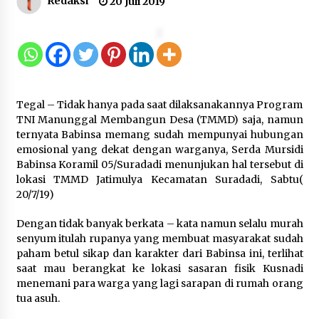
Redaksi
20 Juli 2019
Gebyar Lomba 17 Agustus RSUD
Tigaraksa, Semarakkan HUT RI
dengan Nuansa Kebersamaan
7 Agustus 2026
Tegal – Tidak hanya pada saat dilaksanakannya Program
Pemanfaatan Limbah Galon Bekas,
TNI Manunggal Membangun Desa (TMMD) saja, namun
Lapas Banjar Tanam 200 Pohon
ternyata Babinsa memang sudah mempunyai hubungan
Cabai Dukung Program Ketahanan
emosional yang dekat dengan warganya, Serda Mursidi
Pangan
Babinsa Koramil 05/Suradadi menunjukan hal tersebut di
lokasi TMMD Jatimulya Kecamatan Suradadi, Sabtu(
7 Agustus 2026
20/7/19)
Tagihan Air Tanpa Pemakaian,
Dengan tidak banyak berkata – kata namun selalu murah
Terungkap Ada Transisi Panjang
senyum itulah rupanya yang membuat masyarakat sudah
Pengelolaan , Perumdam TKR
paham betul sikap dan karakter dari Babinsa ini, terlihat
Didesak Transparan
saat mau berangkat ke lokasi sasaran fisik Kusnadi
menemani para warga yang lagi sarapan di rumah orang
7 Agustus 2026
tua asuh.