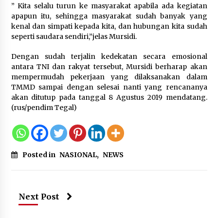
Sarana PAUD Diperkuat, Tangsel
” Kita selalu turun ke masyarakat apabila ada kegiatan
Dorong Angka Partisipasi Sekolah
apapun itu, sehingga masyarakat sudah banyak yang
Terus Meningkat
kenal dan simpati kepada kita, dan hubungan kita sudah
seperti saudara sendiri,”jelas Mursidi.
7 Agustus 2026
Dengan sudah terjalin kedekatan secara emosional
antara TNI dan rakyat tersebut, Mursidi berharap akan
KKM Universitas Bina Bangsa
mempermudah pekerjaan yang dilaksanakan dalam
Kelompok 83 Laksanakan
TMMD sampai dengan selesai nanti yang rencananya
Pendampingan Pembuatan Spanduk
akan ditutup pada tanggal 8 Agustus 2019 mendatang.
Sebagai Upaya Memperkuat
(rus/pendim Tegal)
Pemasaran UMKM di Desa Cempaka
6 Agustus 2026
Jaga Kebugaran Petugas, Lapas
Posted in
NASIONAL
,
NEWS
Kelas I Tangerang Gelar Cek
Kesehatan Gratis dan Skrining TB
Lanjutan
6 Agustus 2026
Next Post