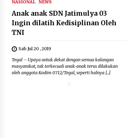
NASIONAL
NEWS
Kemenkum Malut Dorong
Perlindungan Hak Cipta Musik di Era
Anak anak SDN Jatimulya 03
Digital, Sosialisasikan Pencatatan
Ingin dilatih Kedisiplinan Oleh
Gratis dan Penguatan Royalti
6 Agustus 2026
TNI
Dikunjungi PWI, Wawan Fauzi: Peran
Sab Jul 20 , 2019
Media Bisa Berdampak Besar
Tegal – Upaya untuk dekat dengan semua kalangan
hingga Fatal
masyarakat, tak terkecuali anak-anak terus dilakukan
6 Agustus 2026
oleh anggota Kodim 0712/Tegal, seperti halnya […]