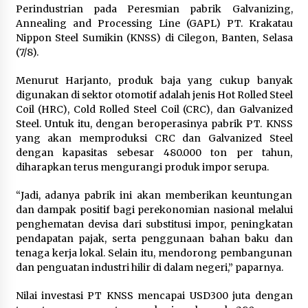
12 Coklat Terbaik dan Enak di
Perindustrian pada Peresmian pabrik Galvanizing,
Pasaran
Annealing and Processing Line (GAPL) PT. Krakatau
Nippon Steel Sumikin (KNSS) di Cilegon, Banten, Selasa
8 Agustus 2026
(7/8).
Menurut Harjanto, produk baja yang cukup banyak
digunakan di sektor otomotif adalah jenis Hot Rolled Steel
9 Kopi Botol Terbaik yang Praktis
Coil (HRC), Cold Rolled Steel Coil (CRC), dan Galvanized
untuk Menemani Aktivitas
Steel. Untuk itu, dengan beroperasinya pabrik PT. KNSS
yang akan memproduksi CRC dan Galvanized Steel
8 Agustus 2026
dengan kapasitas sebesar 480.000 ton per tahun,
diharapkan terus mengurangi produk impor serupa.
“Jadi, adanya pabrik ini akan memberikan keuntungan
Kemenpar Turut Perkuat
dan dampak positif bagi perekonomian nasional melalui
Pengembangan KEK Samota
penghematan devisa dari substitusi impor, peningkatan
sebagai Destinasi Wisata Bahari
pendapatan pajak, serta penggunaan bahan baku dan
Berkelas Dunia
tenaga kerja lokal. Selain itu, mendorong pembangunan
dan penguatan industri hilir di dalam negeri,” paparnya.
8 Agustus 2026
Nilai investasi PT KNSS mencapai USD300 juta dengan