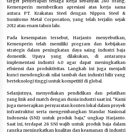
Festival Lembah Baliem Perkuat
target penyerapan tenaga kerja sebanyak 280 orang.
Ekonomi Masyarakat Papua
Kemenperin memberikan apresiasi atas kerja sama
Pegunungan
antara PT. Krakatau Steel dengan Nippon Steel &
Sumitomo Metal Corporation, yang telah terjalin sejak
8 Agustus 2026
2012 atau enam tahun lalu.
Pada kesempatan tersebut, Harjanto menyebutkan,
Bakteri Yogurt, Kenali Manfaatnya
Kemenperin telah memiliki program dan kebijakan
untuk Kesehatan Pencernaan
strategis dalam peningkatan daya saing industri baja
domestik. Upaya yang dilakukan, di antaranya
8 Agustus 2026
implementasi industri 4.0 agar dapat meningkatkan
efisiensi dan produktivitas. Langkah ini juga menjadi
kunci mendongkrak nilai tambah dan industri hilir yang
berteknologi tinggi untuk kompetitif di global.
Selanjutnya, menyediakan pendidikan dan pelatihan
yang link and match dengan dunia industri saat ini. “Kami
juga menerapkan persyaratan konten lokal dalam proyek
infrastruktur serta mengembangkan Standar Nasional
Indonesia (SNI) untuk produk baja,” ungkap Harjanto.
Saat ini, terdapat 28 SNI wajib untuk produk baja dalam
rangka meningkatkan kualitas dan keamanan di industri