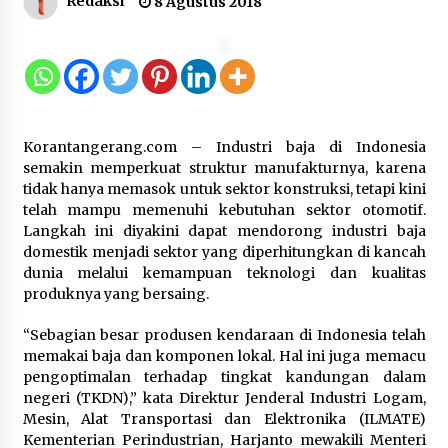
Redaksi
8 Agustus 2018
Timnas Indonesia Diharapkan
Bangkit Usai Takluk dari Vietnam di
Piala AFF 2026
8 Agustus 2026
Korantangerang.com – Industri baja di Indonesia
Penanganan Kebakaran Gedung
semakin memperkuat struktur manufakturnya, karena
Dinas Teknis Masuk Tahap Akhir,
tidak hanya memasok untuk sektor konstruksi, tetapi kini
Tak Ada Korban Jiwa
telah mampu memenuhi kebutuhan sektor otomotif.
Langkah ini diyakini dapat mendorong industri baja
8 Agustus 2026
domestik menjadi sektor yang diperhitungkan di kancah
dunia melalui kemampuan teknologi dan kualitas
produknya yang bersaing.
Kebakaran Gedung Dinas Teknis
Abdul Muis Dipadamkan, Layanan
“Sebagian besar produsen kendaraan di Indonesia telah
Publik Tetap Berjalan
memakai baja dan komponen lokal. Hal ini juga memacu
pengoptimalan terhadap tingkat kandungan dalam
8 Agustus 2026
negeri (TKDN),” kata Direktur Jenderal Industri Logam,
Mesin, Alat Transportasi dan Elektronika (ILMATE)
Kementerian Perindustrian, Harjanto mewakili Menteri