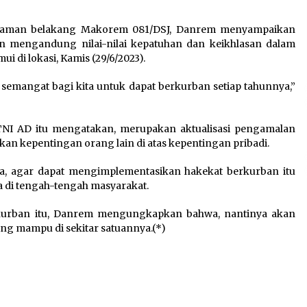
Pengembangan KEK Samota
sebagai Destinasi Wisata
halaman belakang Makorem 081/DSJ, Danrem menyampaikan
Bahari Berkelas Dunia
an mengandung nilai-nilai kepatuhan dan keikhlasan dalam
8 Agustus 2026
i di lokasi, Kamis (29/6/2023).
Perawatan PCOS yang Efektif
 semangat bagi kita untuk dapat berkurban setiap tahunnya,”
n
untuk Menjaga Kesuburan
8 Agustus 2026
NI AD itu mengatakan, merupakan aktualisasi pengamalan
 kepentingan orang lain di atas kepentingan pribadi.
ya, agar dapat mengimplementasikan hakekat berkurban itu
 di tengah-tengah masyarakat.
kurban itu, Danrem mengungkapkan bahwa, nantinya akan
ng mampu di sekitar satuannya.(*)