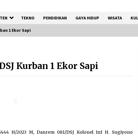
TEN
TEKNO
PENDIDIKAN
GAYA HIDUP
WISATA
KUL
ban 1 Ekor Sapi
Registrasi Indonesia Sports
Summit 2026 Resmi Dibuka,
DSJ Kurban 1 Ekor Sapi
Siap Hadirkan Pengalaman
Beyond the Game
8 Agustus 2026
Kebakaran Gedung Dinas
Teknis Abdul Muis
Dipadamkan, Layanan Publik
Tetap Berjalan
8 Agustus 2026
1444 H/2023 M, Danrem 081/DSJ Kolonel Inf H. Sugiyono
Kemenpar Turut Perkuat