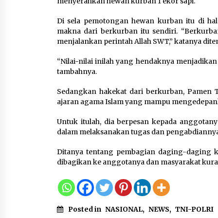
menyerahkan hewan kurban 1 ekor sapi.
Praktis untuk Menemani
Aktivitas
Di sela pemotongan hewan kurban itu di 
8 Agustus 2026
makna dari berkurban itu sendiri. “Berkurb
menjalankan perintah Allah SWT,” katanya ditemu
Bakteri Yogurt, Kenali
“Nilai-nilai inilah yang hendaknya menjadikan
Manfaatnya untuk Kesehata
tambahnya.
Pencernaan
8 Agustus 2026
Sedangkan hakekat dari berkurban, Pamen T
ajaran agama Islam yang mampu mengedepankan
Untuk itulah, dia berpesan kepada anggotan
dalam melaksanakan tugas dan pengabdiannya
Ditanya tentang pembagian daging-daging 
dibagikan ke anggotanya dan masyarakat kura
Posted in
NASIONAL
,
NEWS
,
TNI-POLRI