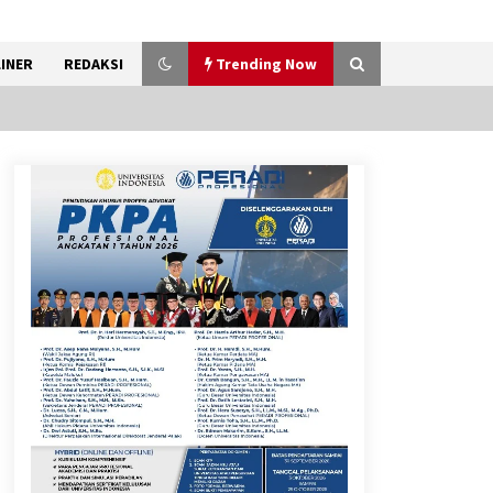
INER
REDAKSI
Trending Now
Timnas Indonesia Diharapkan
Bangkit Usai Takluk dari
Vietnam di Piala AFF 2026
8 Agustus 2026
12 Coklat Terbaik dan Enak di
Pasaran
8 Agustus 2026
Festival Lembah Baliem