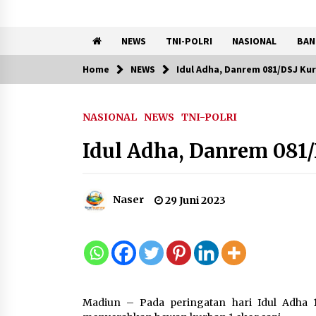
NEWS
TNI-POLRI
NASIONAL
BAN
Home
NEWS
Idul Adha, Danrem 081/DSJ Kur
Trending Now
NASIONAL
NEWS
TNI-POLRI
Kemenkum Malut
Semarakkan HUT RI dan Hari
Idul Adha, Danrem 081/
Pengayoman ke-81 melalui
Fun Walk di Ternate
9 Agustus 2026
Naser
29 Juni 2023
Penanganan Kebakaran
Gedung Dinas Teknis Masuk
Tahap Akhir, Tak Ada Korban
Jiwa
8 Agustus 2026
Madiun – Pada peringatan hari Idul Adha 
9 Kopi Botol Terbaik yang