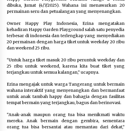
Festival Lembah Baliem Perkuat
dibuka, Jumat (4/7/2025). Wahana ini menawarkan 20
Ekonomi Masyarakat Papua
permainan seru dan petualangan yang menyenangkan.
Pegunungan
8 Agustus 2026
Owner Happy Play Indonesia, Erina mengatakan
kehadiran Happy Garden Playground salah satu penyedia
terbesar di indonesia dan terlengkap yang menyediakan
20 permainan dengan harga tiket untuk weekday 20 ribu
Bakteri Yogurt, Kenali Manfaatnya
dan weekend 25 ribu.
untuk Kesehatan Pencernaan
8 Agustus 2026
“Untuk harga tiket masuk 20 ribu peruntuk weekday dan
25 ribu untuk weekend, karena kita buat tiket yang
terjangkau untuk semua kalangan,” ucapnya.
Erina mengajak untuk warga Tangerang untuk bermain
Perawatan PCOS yang Efektif untuk
wahana interaktif yang menyenangkan dan bermanfaat
Menjaga Kesuburan
untuk anak tambah happy dan bahagia dengan fasilitas
8 Agustus 2026
tempat bermain yang terjangkau, bagus dan berinovasi.
“Anak-anak maupun orang tua bisa menikmati waktu
mereka. Anak bermain dengan gembira, sementara
orang tua bisa bersantai atau memantau dari dekat,”