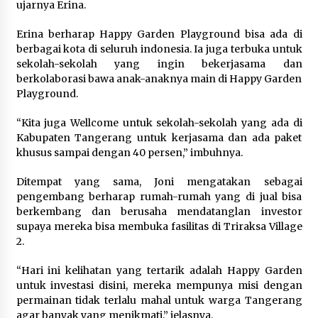
Wamenhan Pimpin Prosesi
ujarnya Erina.
Pelantikan dan Sertijab Pejabat
Tinggi Kemhan
Erina berharap Happy Garden Playground bisa ada di
berbagai kota di seluruh indonesia. Ia juga terbuka untuk
8 Agustus 2026
sekolah-sekolah yang ingin bekerjasama dan
berkolaborasi bawa anak-anaknya main di Happy Garden
Playground.
DPD Partai Gerakan Rakyat Kota
Tangerang Gelar Konsolidasi
“Kita juga Wellcome untuk sekolah-sekolah yang ada di
Internal Jelang Pemilu 2029
Kabupaten Tangerang untuk kerjasama dan ada paket
khusus sampai dengan 40 persen,” imbuhnya.
8 Agustus 2026
Ditempat yang sama, Joni mengatakan sebagai
pengembang berharap rumah-rumah yang di jual bisa
berkembang dan berusaha mendatanglan investor
supaya mereka bisa membuka fasilitas di Triraksa Village
2.
“Hari ini kelihatan yang tertarik adalah Happy Garden
untuk investasi disini, mereka mempunya misi dengan
permainan tidak terlalu mahal untuk warga Tangerang
agar banyak yang menikmati,” jelasnya.