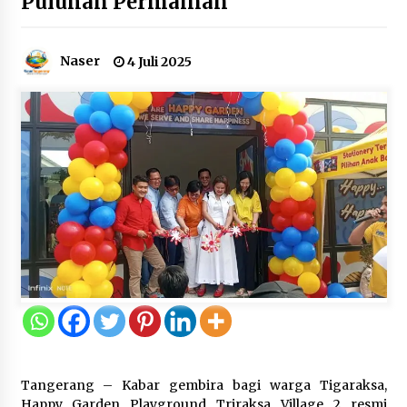
Puluhan Permainan
12 Coklat Terbaik dan Enak di
Pasaran
8 Agustus 2026
Naser
4 Juli 2025
9 Kopi Botol Terbaik yang Praktis
untuk Menemani Aktivitas
8 Agustus 2026
Kemenpar Turut Perkuat
Pengembangan KEK Samota
sebagai Destinasi Wisata Bahari
Berkelas Dunia
8 Agustus 2026
Tangerang – Kabar gembira bagi warga Tigaraksa,
Happy Garden Playground Triraksa Village 2 resmi