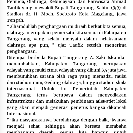
Pemuda, Olahraga, Kebudayaan dan Pariwisata Ahmad
Taufik yang mewakili Bupati Tangerang. Sabtu, (9/9) di
Registrasi Indonesia Sports Summit
Stadion dr. H. Moch. Soebroto Kota Magelang, Jawa
2026 Resmi Dibuka, Siap Hadirkan
Tengah.
Pengalaman Beyond the Game
” alhamdulilah penghargaan ini diraih berkat kita semua,
8 Agustus 2026
olahraga merupakan pemersatu kita semua di Kabupaten
Tangerang yang selalu menyatu dalam pelaksanaan
olahraga apa pun, ” ujar Taufik setelah menerima
penghargaan.
Timnas Indonesia Diharapkan
Ditempat berbeda Bupati Tangerang A. Zaki Iskandar
Bangkit Usai Takluk dari Vietnam di
menambahkan, Kabupaten Tangerang merupakan
Piala AFF 2026
wilayah yang multi etnis, wilayah yang dihuni 3,4 juta jiwa,
8 Agustus 2026
membutuhkan sarana olah raga yang memadai, mulai
dari stadion mini, Gedung olahraga, hingga stadion skala
internasional. Untuk itu Pemerintah Kabupaten
Tangerang terus berupaya dalam menyediakan
Penanganan Kebakaran Gedung
infrastruktur dan melakukan pembinaan atlet-atlet lokal
Dinas Teknis Masuk Tahap Akhir,
yang akan menjadi generasi penerus bangsa dikancah
Tak Ada Korban Jiwa
Internasional.
8 Agustus 2026
” jika masyarakatnya berolahraga dengan baik, jiwanya
menjadi sehat, sehingga akan bersatu membahu
membangun daerah. semua kita bangun untuk