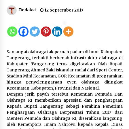
Redaksi
12 September 2017
Inovasi Perahu Layar Percepat
Pendirian Perseroan Perorangan
bagi Pelaku Usaha di Maluku Utara
9 Agustus 2026
Samangat olahraga tak pernah padam di bumi Kabupaten
Wagub Malut Apresiasi
Tangerang, terbukti berbenah infrastruktur olahraga di
Pendampingan Layanan Hukum
Kabupaten Tangerang terus digelorakan Olah Bupati
Gratis, Kakanwil: Pencatatan Hak
Tangerang Ahmed Zaki Iskandar mulai dari Sport Center,
Cipta Musik Kini Rp0
Stadion Mini Kecamatan, GOR Kecamatan di programkan
9 Agustus 2026
hingga penyelenggaraan even olahraga ditingkat
Kecamatan, Kabupaten, Provinsi dan Nasional.
Dengan jerih payah tersebut Kementian Pemuda Dan
Kemenkum Malut Semarakkan HUT
Olahraga RI memberikan apresiasi dan penghargaan
RI dan Hari Pengayoman ke-81
Kepada Bupati Tangerang sebagi Pembina Penerima
melalui Fun Walk di Ternate
Penghargaan Olahraga Berprestasi Tahun 2017 dari
9 Agustus 2026
Menteri Pemuda dan Olahraga RI, diserahkan langsung
oleh Kemenpora Imam Nahrowi kepada Kepala Dinas