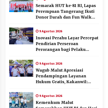
Semarak HUT ke-81 RI, Lapas
Perempuan Tangerang Ikuti
Donor Darah dan Fun Walk
Kementerian Imigrasi dan
Pemasyarakatan
9 Agustus 2026
Inovasi Perahu Layar Percepat
Pendirian Perseroan
Perorangan bagi Pelaku
Usaha di Maluku Utara
9 Agustus 2026
Wagub Malut Apresiasi
Pendampingan Layanan
Hukum Gratis, Kakanwil:
Pencatatan Hak Cipta Musik
Kini Rp0
9 Agustus 2026
Kemenkum Malut