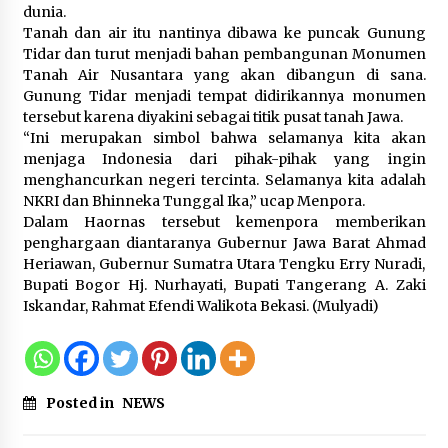
dunia.
Kemenpar Turut Perkuat
Tanah dan air itu nantinya dibawa ke puncak Gunung
Pengembangan KEK Samota
Tidar dan turut menjadi bahan pembangunan Monumen
sebagai Destinasi Wisata Bahari
Tanah Air Nusantara yang akan dibangun di sana.
Berkelas Dunia
Gunung Tidar menjadi tempat didirikannya monumen
8 Agustus 2026
tersebut karena diyakini sebagai titik pusat tanah Jawa.
“Ini merupakan simbol bahwa selamanya kita akan
menjaga Indonesia dari pihak-pihak yang ingin
Festival Lembah Baliem Perkuat
menghancurkan negeri tercinta. Selamanya kita adalah
Ekonomi Masyarakat Papua
NKRI dan Bhinneka Tunggal Ika,” ucap Menpora.
Pegunungan
Dalam Haornas tersebut kemenpora memberikan
8 Agustus 2026
penghargaan diantaranya Gubernur Jawa Barat Ahmad
Heriawan, Gubernur Sumatra Utara Tengku Erry Nuradi,
Bupati Bogor Hj. Nurhayati, Bupati Tangerang A. Zaki
Iskandar, Rahmat Efendi Walikota Bekasi. (Mulyadi)
Posted in
NEWS