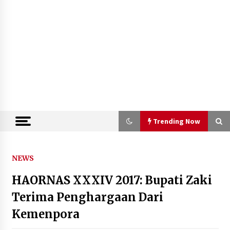
Trending Now
Trending Now
NEWS
HAORNAS XXXIV 2017: Bupati Zaki
Semarak HUT ke-81 RI, Lapas
Perempuan Tangerang Ikuti Donor
Terima Penghargaan Dari
Darah dan Fun Walk Kementerian
Kemenpora
Imigrasi dan Pemasyarakatan
9 Agustus 2026