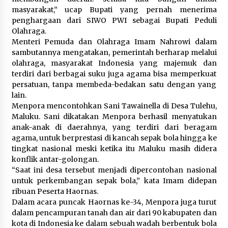
masyarakat,” ucap Bupati yang pernah menerima
Kebakaran Gedung Dinas Teknis
penghargaan dari SIWO PWI sebagai Bupati Peduli
Abdul Muis Dipadamkan, Layanan
Olahraga.
Publik Tetap Berjalan
Menteri Pemuda dan Olahraga Imam Nahrowi dalam
8 Agustus 2026
sambutannya mengatakan, pemerintah berharap melalui
olahraga, masyarakat Indonesia yang majemuk dan
terdiri dari berbagai suku juga agama bisa memperkuat
persatuan, tanpa membeda-bedakan satu dengan yang
12 Coklat Terbaik dan Enak di
lain.
Pasaran
Menpora mencontohkan Sani Tawainella di Desa Tulehu,
8 Agustus 2026
Maluku. Sani dikatakan Menpora berhasil menyatukan
anak-anak di daerahnya, yang terdiri dari beragam
agama, untuk berprestasi di kancah sepak bola hingga ke
tingkat nasional meski ketika itu Maluku masih didera
konflik antar-golongan.
9 Kopi Botol Terbaik yang Praktis
“Saat ini desa tersebut menjadi dipercontohan nasional
untuk Menemani Aktivitas
untuk perkembangan sepak bola,” kata Imam didepan
8 Agustus 2026
ribuan Peserta Haornas.
Dalam acara puncak Haornas ke-34, Menpora juga turut
dalam pencampuran tanah dan air dari 90 kabupaten dan
kota di Indonesia ke dalam sebuah wadah berbentuk bola