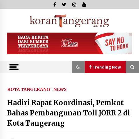
Skip
to
content
Kor
Tange
Trending Now
Trending Now
KOTA TANGERANG
NEWS
Hadiri Rapat Koordinasi, Pemkot
Kejari Kota Tangerang Bongkar
Korupsi Rp5,49 Miliar: Sewa Pesawat
Bahas Pembangunan Toll JORR 2 di
Fiktif, Eks VP Angkasa Pura Kargo
Kota Tangerang
Ditahan
6 Agustus 2026