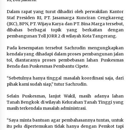
Polres Cilegon Gelar Apel
Dalam rapat yang turut dihadiri oleh perwakilan Kantor
Kesiapsiagaan Hadapi Ancaman
Staf Presiden RI, PT. Jasamarga Kunciran Cengkareng
Kebakaran Akibat Fenomena El Niño
(JKC), BPN, PT. Wijaya Karya dan PT. Bina Marga tersebut,
dibahas berbagai topik yang berkaitan dengan
5 Agustus 2026
pembangunan Toll JORR 2 di wilayah Kota Tangerang.
Pada kesempatan tersebut Sachrudin mengungkapkan
Pemkot Cilegon Sampaikan
kendala yang dihadapi dalam proses pembangunan jalan
Rancangan KUA PPAS 2027,
tol, diantaranya proses pembebasan lahan Puskesmas
Pendapatan Ditarget Rp2,03 Triliun
Benda dan Puskesmas Pembantu Cipete.
5 Agustus 2026
“Sebetulnya hanya tinggal masalah koordinasi saja, dari
pihak kami sudah siap,” tutur Sachrudin.
Melalui Ikrar Napiter, Lapas Cilegon
Selain Puskesmas, lanjut Wakil, masih adanya lahan
Dorong Reintegrasi Sosial
Tanah Bengkok di wilayah Kelurahan Tanah Tinggi yang
Berlandaskan Nilai Kebangsaan
masih terkendala masalah administrasi.
5 Agustus 2026
“Saya minta bantuan agar pembahasannya tuntas, untuk
itu pelu dipertemukan tidak hanya dengan Pemkot tapi