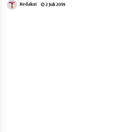
Redaksi
2 Juli 2019
Dukung Ekosistem Kendaraan
Listrik, Wapres Dorong Link and
Match Pendidikan–Industri
5 Agustus 2026
Marak Kecelakaan Kapal, Puan
Soroti Minimnya Faktor Keamanan
Transportasi Laut
5 Agustus 2026
Di Forum Internasional Majelis
Persaudaraan Manusia, Megawati
Soekarnoputri Tegaskan
Kepemimpinan Perempuan Bukan
Dominasi, Tapi Merawat Dan
Merangkul