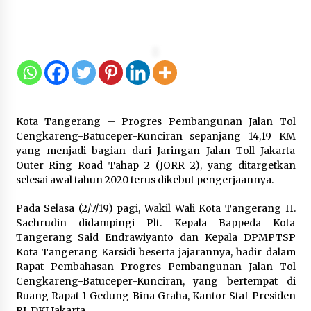
5 Agustus 2026
Jokowi Tetap Disambut Hangat di
NTT, Ahmad Ali: Karya dan
Pengabdiannya Masih Dirasakan
Masyarakat
5 Agustus 2026
Kota Tangerang – Progres Pembangunan Jalan Tol
Respons Cepat Aduan Warga, Wali
Cengkareng-Batuceper-Kunciran sepanjang 14,19 KM
Kota Serang Bantu Bedah Rumah
yang menjadi bagian dari Jaringan Jalan Toll Jakarta
Roboh Korban Bencana, Salurkan
Outer Ring Road Tahap 2 (JORR 2), yang ditargetkan
Bantuan Rp30 Juta
selesai awal tahun 2020 terus dikebut pengerjaannya.
5 Agustus 2026
Pada Selasa (2/7/19) pagi, Wakil Wali Kota Tangerang H.
Sachrudin didampingi Plt. Kepala Bappeda Kota
Wali Kota Serang Budi Rustandi
Tangerang Said Endrawiyanto dan Kepala DPMPTSP
Berikan Penghargaan kepada
Kota Tangerang Karsidi beserta jajarannya, hadir dalam
Pemenang Sayembara Logo HUT ke-
Rapat Pembahasan Progres Pembangunan Jalan Tol
19 Kota Serang
Cengkareng-Batuceper-Kunciran, yang bertempat di
Ruang Rapat 1 Gedung Bina Graha, Kantor Staf Presiden
5 Agustus 2026
RI, DKI Jakarta.