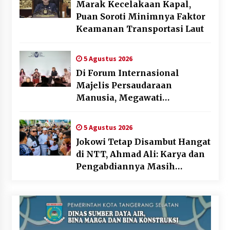
Marak Kecelakaan Kapal,
Puan Soroti Minimnya Faktor
Keamanan Transportasi Laut
5 Agustus 2026
Di Forum Internasional
Majelis Persaudaraan
Manusia, Megawati
Soekarnoputri Tegaskan
Kepemimpinan Perempuan
5 Agustus 2026
Bukan Dominasi, Tapi
Jokowi Tetap Disambut Hangat
Merawat Dan Merangkul
di NTT, Ahmad Ali: Karya dan
Pengabdiannya Masih
Dirasakan Masyarakat