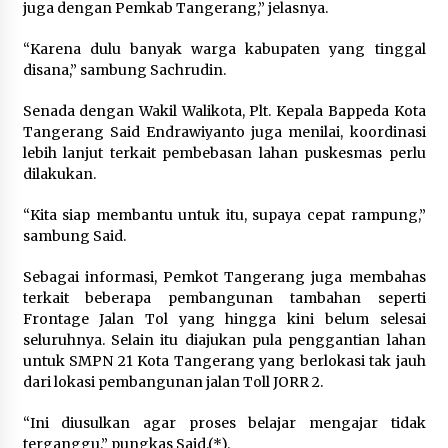
juga dengan Pemkab Tangerang,” jelasnya.
“Anak Kades Jadi Kaur Keuangan?
“Karena dulu banyak warga kabupaten yang tinggal
Skandal Nepotisme Desa Buaran
disana,” sambung Sachrudin.
Bambu Meledak!”
5 Agustus 2026
Senada dengan Wakil Walikota, Plt. Kepala Bappeda Kota
Tangerang Said Endrawiyanto juga menilai, koordinasi
lebih lanjut terkait pembebasan lahan puskesmas perlu
dilakukan.
Mengenal Lebih Dekat: H. Salbini,
Tokoh Tangsel Penjaga Nilai dan
“Kita siap membantu untuk itu, supaya cepat rampung,”
Pembangun Harapan Warga
sambung Said.
Pamulang
5 Agustus 2026
Sebagai informasi, Pemkot Tangerang juga membahas
terkait beberapa pembangunan tambahan seperti
Frontage Jalan Tol yang hingga kini belum selesai
seluruhnya. Selain itu diajukan pula penggantian lahan
untuk SMPN 21 Kota Tangerang yang berlokasi tak jauh
dari lokasi pembangunan jalan Toll JORR 2.
“Ini diusulkan agar proses belajar mengajar tidak
terganggu,” pungkas Said.(*).