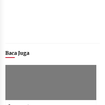
Jaga Kebugaran Petugas, Lapas
Kelas I Tangerang Gelar Cek
Kesehatan Gratis dan Skrining TB
Lanjutan
6 Agustus 2026
Kemenkum Malut Dorong
Perlindungan Hak Cipta Musik di Era
Digital, Sosialisasikan Pencatatan
Gratis dan Penguatan Royalti
Baca Juga
6 Agustus 2026