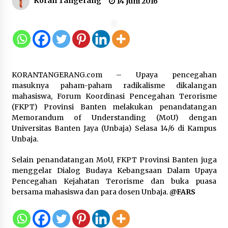
Koran Tangerang
14 Juni 2016
Kemnaker Siapkan Regulasi
Ketenagakerjaan yang Selaras
dengan Tantangan Dunia Kerja
Modern
7 Agustus 2026
KORANTANGERANG.com – Upaya pencegahan
Gebyar Lomba 17 Agustus RSUD
masuknya paham-paham radikalisme dikalangan
Tigaraksa, Semarakkan HUT RI
mahasiswa, Forum Koordinasi Pencegahan Terorisme
dengan Nuansa Kebersamaan
(FKPT) Provinsi Banten melakukan penandatangan
Memorandum of Understanding (MoU) dengan
7 Agustus 2026
Universitas Banten Jaya (Unbaja) Selasa 14/6 di Kampus
Unbaja.
Pemanfaatan Limbah Galon Bekas,
Selain penandatangan MoU, FKPT Provinsi Banten juga
Lapas Banjar Tanam 200 Pohon
menggelar Dialog Budaya Kebangsaan Dalam Upaya
Cabai Dukung Program Ketahanan
Pencegahan Kejahatan Terorisme dan buka puasa
Pangan
bersama mahasiswa dan para dosen Unbaja.
@FARS
7 Agustus 2026