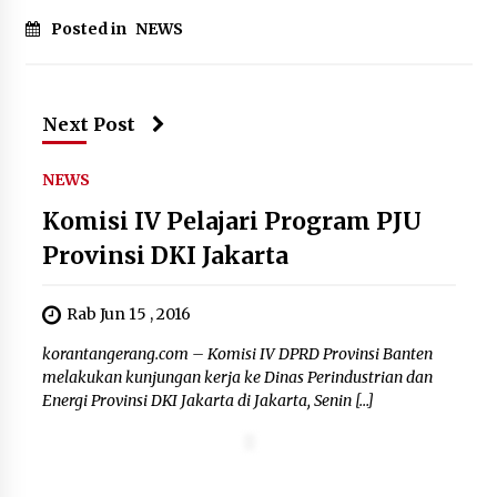
Tagihan Air Tanpa Pemakaian,
Posted in
NEWS
Terungkap Ada Transisi Panjang
Pengelolaan , Perumdam TKR
Didesak Transparan
7 Agustus 2026
Next Post
Sarana PAUD Diperkuat, Tangsel
NEWS
Dorong Angka Partisipasi Sekolah
Komisi IV Pelajari Program PJU
Terus Meningkat
7 Agustus 2026
Provinsi DKI Jakarta
Rab Jun 15 , 2016
KKM Universitas Bina Bangsa
korantangerang.com – Komisi IV DPRD Provinsi Banten
Kelompok 83 Laksanakan
melakukan kunjungan kerja ke Dinas Perindustrian dan
Pendampingan Pembuatan Spanduk
Energi Provinsi DKI Jakarta di Jakarta, Senin […]
Sebagai Upaya Memperkuat
Pemasaran UMKM di Desa Cempaka
6 Agustus 2026