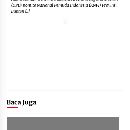
(DPD) Komite Nasional Pemuda Indonesia (KNPI) Provinsi
“Anak Kades Jadi Kaur Keuangan?
Banten […]
Skandal Nepotisme Desa Buaran
Bambu Meledak!”
5 Agustus 2026
Mengenal Lebih Dekat: H. Salbini,
Tokoh Tangsel Penjaga Nilai dan
Pembangun Harapan Warga
Pamulang
5 Agustus 2026
Baca Juga