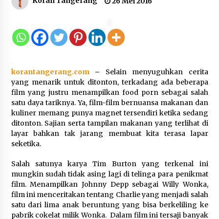
Koran Tangerang
26 Mei 2016
5 Agustus 2026
Jokowi Tetap Disambut Hangat di
NTT, Ahmad Ali: Karya dan
Pengabdiannya Masih Dirasakan
Masyarakat
5 Agustus 2026
korantangerang.com
–
Selain menyuguhkan cerita
yang menarik untuk ditonton, terkadang ada beberapa
film yang justru menampilkan food porn sebagai salah
Respons Cepat Aduan Warga, Wali
satu daya tariknya. Ya, film-film bernuansa makanan dan
Kota Serang Bantu Bedah Rumah
kuliner memang punya magnet tersendiri ketika sedang
Roboh Korban Bencana, Salurkan
ditonton. Sajian serta tampilan makanan yang terlihat di
Bantuan Rp30 Juta
layar bahkan tak jarang membuat kita terasa lapar
5 Agustus 2026
seketika.
Salah satunya karya Tim Burton yang terkenal ini
Wali Kota Serang Budi Rustandi
mungkin sudah tidak asing lagi di telinga para penikmat
Berikan Penghargaan kepada
film. Menampilkan Johnny Depp sebagai Willy Wonka,
Pemenang Sayembara Logo HUT ke-
film ini menceritakan tentang Charlie yang menjadi salah
19 Kota Serang
satu dari lima anak beruntung yang bisa berkeliling ke
5 Agustus 2026
pabrik cokelat milik Wonka. Dalam film ini tersaji banyak