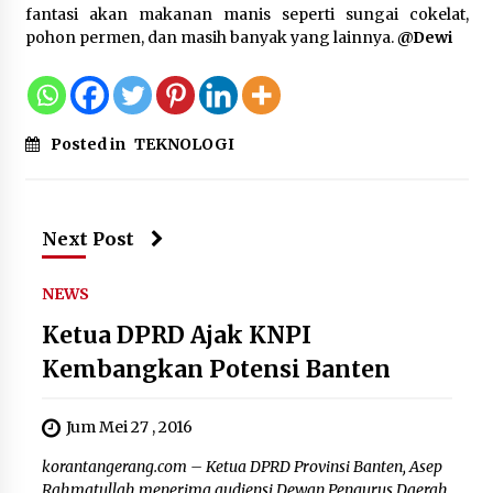
fantasi akan makanan manis seperti sungai cokelat,
pohon permen, dan masih banyak yang lainnya.
@Dewi
Polres Cilegon Gelar Apel
Kesiapsiagaan Hadapi Ancaman
Kebakaran Akibat Fenomena El Niño
5 Agustus 2026
Posted in
TEKNOLOGI
Pemkot Cilegon Sampaikan
Rancangan KUA PPAS 2027,
Next Post
Pendapatan Ditarget Rp2,03 Triliun
5 Agustus 2026
NEWS
Ketua DPRD Ajak KNPI
Melalui Ikrar Napiter, Lapas Cilegon
Kembangkan Potensi Banten
Dorong Reintegrasi Sosial
Berlandaskan Nilai Kebangsaan
Jum Mei 27 , 2016
5 Agustus 2026
korantangerang.com – Ketua DPRD Provinsi Banten, Asep
Rahmatullah menerima audiensi Dewan Pengurus Daerah