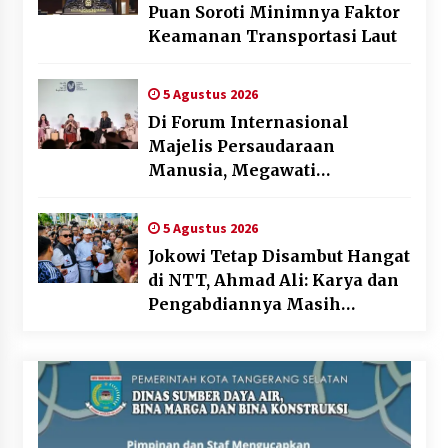
Puan Soroti Minimnya Faktor
Keamanan Transportasi Laut
5 Agustus 2026
Di Forum Internasional
Majelis Persaudaraan
Manusia, Megawati
Soekarnoputri Tegaskan
Kepemimpinan Perempuan
5 Agustus 2026
Bukan Dominasi, Tapi
Jokowi Tetap Disambut Hangat
Merawat Dan Merangkul
di NTT, Ahmad Ali: Karya dan
Pengabdiannya Masih
Dirasakan Masyarakat