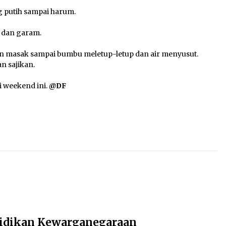
putih sampai harum.
, dan garam.
dan masak sampai bumbu meletup-letup dan air menyusut.
an sajikan.
i weekend ini.
@DF
didikan Kewarganegaraan