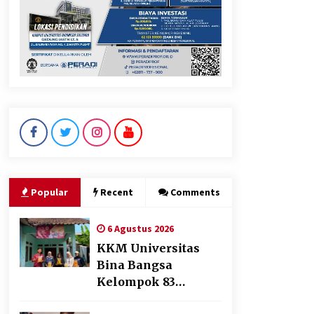
Jokowi Tetap Disambut
Hangat di NTT, Ahmad Ali:
Karya dan Pengabdiannya
Masih Dirasakan Masyarakat
5 Agustus 2026
Polres Cilegon Gelar Apel
Kesiapsiagaan Hadapi
Ancaman Kebakaran Akibat
Popular
Recent
Comments
Fenomena El Niño
5 Agustus 2026
6 Agustus 2026
KKM Universitas
Bina Bangsa
Kelompok 83
Laksanakan