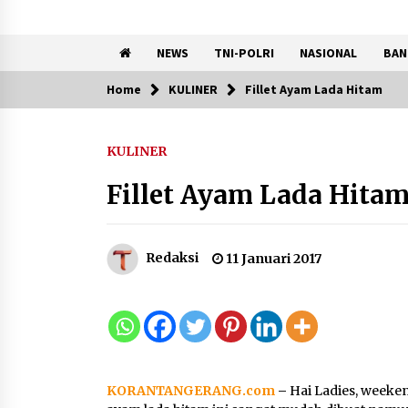
NEWS
TNI-POLRI
NASIONAL
BAN
Home
KULINER
Fillet Ayam Lada Hitam
Trending Now
KULINER
KKM Universitas Bina Bangs
Kelompok 83 Laksanakan
Fillet Ayam Lada Hita
Pendampingan Pembuatan
Spanduk Sebagai Upaya
Memperkuat Pemasaran
UMKM di Desa Cempaka
Redaksi
11 Januari 2017
6 Agustus 2026
Dikunjungi PWI, Wawan Fauzi
Peran Media Bisa Berdampa
Besar hingga Fatal
6 Agustus 2026
KORANTANGERANG.com
–
Hai Ladies, weeken