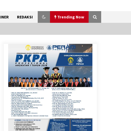
INER
REDAKSI
Trending Now
Kemenkum Malut Dorong
Perlindungan Hak Cipta Musik
di Era Digital, Sosialisasikan
Pencatatan Gratis dan
Penguatan Royalti
6 Agustus 2026
Dukung Ekosistem Kendaraan
Listrik, Wapres Dorong Link
and Match Pendidikan–
Industri
5 Agustus 2026