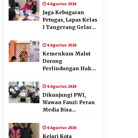
Pendampingan
6 Agustus 2026
Pembuatan Spanduk
Jaga Kebugaran
Sebagai Upaya
Petugas, Lapas Kelas
Memperkuat
I Tangerang Gelar
Pemasaran UMKM
Cek Kesehatan
di Desa Cempaka
Gratis dan Skrining
6 Agustus 2026
TB Lanjutan
Kemenkum Malut
Dorong
Perlindungan Hak
Cipta Musik di Era
Digital,
6 Agustus 2026
Sosialisasikan
Dikunjungi PWI,
Pencatatan Gratis
Wawan Fauzi: Peran
dan Penguatan
Media Bisa
Royalti
Berdampak Besar
hingga Fatal
6 Agustus 2026
Kejari Kota