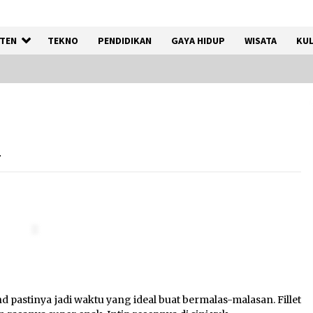
TEN
TEKNO
PENDIDIKAN
GAYA HIDUP
WISATA
KUL
a
Jaga Kebugaran Petugas,
Lapas Kelas I Tangerang
m
Gelar Cek Kesehatan Gratis
dan Skrining TB Lanjutan
6 Agustus 2026
:
Kejari Kota Tangerang
k
Bongkar Korupsi Rp5,49
Miliar: Sewa Pesawat Fiktif,
Eks VP Angkasa Pura Kargo
d pastinya jadi waktu yang ideal buat bermalas-malasan. Fillet
Ditahan