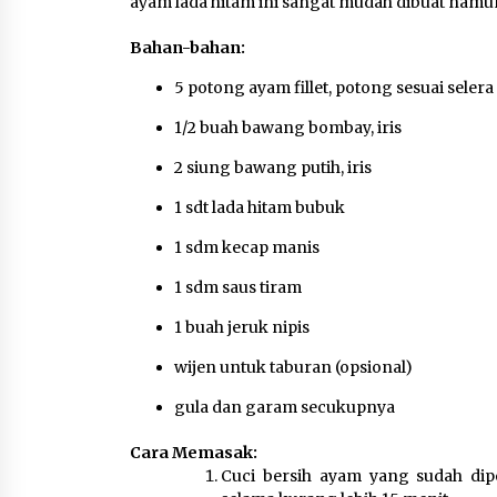
ayam lada hitam ini sangat mudah dibuat namun 
Bahan-bahan:
Marak Kecelakaan Kapal,
Puan Soroti Minimnya Faktor
5 potong ayam fillet, potong sesuai selera
Keamanan Transportasi Lau
1/2 buah bawang bombay, iris
5 Agustus 2026
2 siung bawang putih, iris
1 sdt lada hitam bubuk
Respons Cepat Aduan Warga,
1 sdm kecap manis
Wali Kota Serang Bantu Beda
1 sdm saus tiram
Rumah Roboh Korban
Bencana, Salurkan Bantuan
1 buah jeruk nipis
Rp30 Juta
wijen untuk taburan (opsional)
5 Agustus 2026
gula dan garam secukupnya
Cara Memasak:
Cuci bersih ayam yang sudah dip