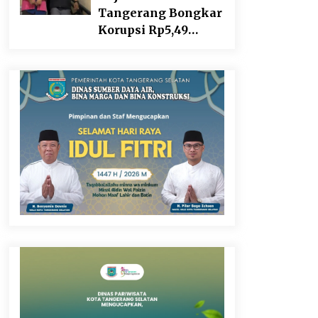
Tangerang Bongkar
Korupsi Rp5,49
Miliar: Sewa
Pesawat Fiktif, Eks
VP Angkasa Pura
Kargo Ditahan