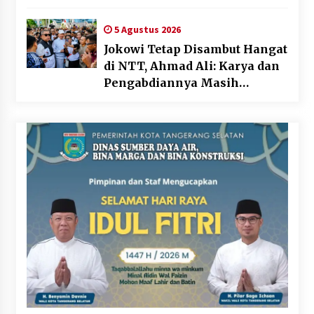
Soekarnoputri Tegaskan
Kepemimpinan Perempuan
5 Agustus 2026
Bukan Dominasi, Tapi
Jokowi Tetap Disambut Hangat
Merawat Dan Merangkul
di NTT, Ahmad Ali: Karya dan
Pengabdiannya Masih
Dirasakan Masyarakat