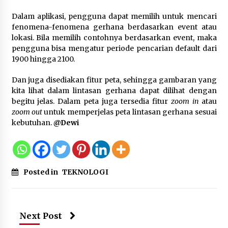
5 Agustus 2026
Dalam aplikasi, pengguna dapat memilih untuk mencari
fenomena-fenomena gerhana berdasarkan event atau
Jokowi Tetap Disambut Hangat di
lokasi. Bila memilih contohnya berdasarkan event, maka
NTT, Ahmad Ali: Karya dan
pengguna bisa mengatur periode pencarian default dari
Pengabdiannya Masih Dirasakan
1900 hingga 2100.
Masyarakat
5 Agustus 2026
Dan juga disediakan fitur peta, sehingga gambaran yang
kita lihat dalam lintasan gerhana dapat dilihat dengan
begitu jelas. Dalam peta juga tersedia fitur
zoom in
atau
Respons Cepat Aduan Warga, Wali
zoom out
untuk memperjelas peta lintasan gerhana sesuai
Kota Serang Bantu Bedah Rumah
kebutuhan.
@Dewi
Roboh Korban Bencana, Salurkan
Bantuan Rp30 Juta
5 Agustus 2026
Posted in
TEKNOLOGI
Wali Kota Serang Budi Rustandi
Berikan Penghargaan kepada
Pemenang Sayembara Logo HUT ke-
19 Kota Serang
Next Post