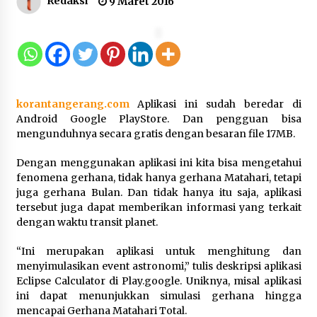
Redaksi
9 Maret 2016
Dukung Ekosistem Kendaraan
Listrik, Wapres Dorong Link and
Match Pendidikan–Industri
5 Agustus 2026
korantangerang.com
Aplikasi ini sudah beredar di
Android Google PlayStore. Dan pengguan bisa
mengunduhnya secara gratis dengan besaran file 17MB.
Marak Kecelakaan Kapal, Puan
Soroti Minimnya Faktor Keamanan
Dengan menggunakan aplikasi ini kita bisa mengetahui
Transportasi Laut
fenomena gerhana, tidak hanya gerhana Matahari, tetapi
5 Agustus 2026
juga gerhana Bulan. Dan tidak hanya itu saja, aplikasi
tersebut juga dapat memberikan informasi yang terkait
dengan waktu transit planet.
Di Forum Internasional Majelis
“Ini merupakan aplikasi untuk menghitung dan
Persaudaraan Manusia, Megawati
menyimulasikan event astronomi,” tulis deskripsi aplikasi
Soekarnoputri Tegaskan
Eclipse Calculator di Play.google. Uniknya, misal aplikasi
Kepemimpinan Perempuan Bukan
ini dapat menunjukkan simulasi gerhana hingga
Dominasi, Tapi Merawat Dan
mencapai Gerhana Matahari Total.
Merangkul