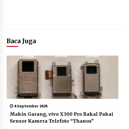
“Anak Kades Jadi Kaur Keuangan?
Skandal Nepotisme Desa Buaran
Bambu Meledak!”
5 Agustus 2026
Baca Juga
Mengenal Lebih Dekat: H. Salbini,
Tokoh Tangsel Penjaga Nilai dan
Pembangun Harapan Warga
Pamulang
5 Agustus 2026
4 September 2025
Makin Garang, vivo X300 Pro Bakal Pakai
Sensor Kamera Telefoto “Thanos”