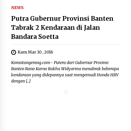
5 Agustus 2026
NEWS
Polres Cilegon Gelar Apel
Putra Gubernur Provinsi Banten
Kesiapsiagaan Hadapi Ancaman
Tabrak 2 Kendaraan di Jalan
Kebakaran Akibat Fenomena El Niño
Bandara Soetta
5 Agustus 2026
Kam Mar 10 , 2016
Pemkot Cilegon Sampaikan
Korantangerang.com– Putera dari Gubernur Provinsi
Rancangan KUA PPAS 2027,
Banten Rano Karno Rakha Widyarma menabrak beberapa
Pendapatan Ditarget Rp2,03 Triliun
kendaraan yang didepannya saat mengemudi Honda HRV
5 Agustus 2026
dengan […]
Melalui Ikrar Napiter, Lapas Cilegon
Dorong Reintegrasi Sosial
Berlandaskan Nilai Kebangsaan
5 Agustus 2026