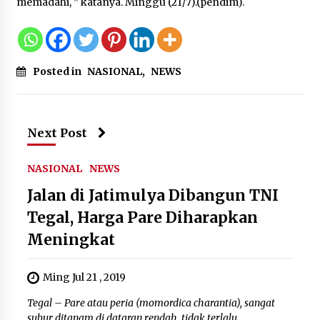
Bakteri Yogurt, Kenali Manfaatnya
memadahi, ” katanya. Minggu (21/7).(pendim).
untuk Kesehatan Pencernaan
8 Agustus 2026
Posted in
NASIONAL
,
NEWS
Perawatan PCOS yang Efektif untuk
Menjaga Kesuburan
Next Post
8 Agustus 2026
NASIONAL
NEWS
Jalan di Jatimulya Dibangun TNI
Tegal, Harga Pare Diharapkan
Meningkat
Ming Jul 21 , 2019
Tegal – Pare atau peria (momordica charantia), sangat
subur ditanam di dataran rendah, tidak terlalu