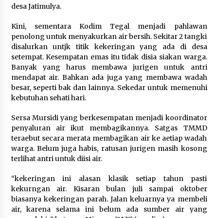
9 Kopi Botol Terbaik yang Praktis
desa Jatimulya.
untuk Menemani Aktivitas
Kini, sementara Kodim Tegal menjadi pahlawan
8 Agustus 2026
penolong untuk menyakurkan air bersih. Sekitar 2 tangki
disalurkan untjk titik kekeringan yang ada di desa
setempat. Kesempatan emas itu tidak disia siakan warga.
Banyak yang harus membawa jurigen untuk antri
Kemenpar Turut Perkuat
mendapat air. Bahkan ada juga yang membawa wadah
Pengembangan KEK Samota
besar, seperti bak dan lainnya. Sekedar untuk memenuhi
sebagai Destinasi Wisata Bahari
kebutuhan sehati hari.
Berkelas Dunia
Sersa Mursidi yang berkesempatan menjadi koordinator
8 Agustus 2026
penyaluran air ikut membagikannya. Satgas TMMD
teraebut secara merata membagikan air ke aetiap wadah
Festival Lembah Baliem Perkuat
warga. Belum juga habis, ratusan jurigen masih kosong
Ekonomi Masyarakat Papua
terlihat antri untuk diisi air.
Pegunungan
“kekeringan ini alasan klasik setiap tahun pasti
8 Agustus 2026
kekurngan air. Kisaran bulan juli sampai oktober
biasanya kekeringan parah. Jalan keluarnya ya membeli
air, karena selama ini belum ada sumber air yang