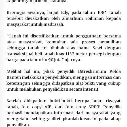
kepentingan pribadi,” katanya.
Festival Lembah Baliem Perkuat
Ekonomi Masyarakat Papua
Kronogis awalnya, lanjut Edy, pada tahun 1984 tanah
Pegunungan
tersebut diwakafkan oleh almarhum roihiman kepada
8 Agustus 2026
masyarakat untuk madrasah.
“Tanah ini disertifikatkan untuk penggunaan bersama
atas masyarakat, kemudian ada proses pemutihan
Bakteri Yogurt, Kenali Manfaatnya
sehingga tanah ini diubah atas nama Sawi dengan
untuk Kesehatan Pencernaan
transaksi jual beli tanah luas 1137 meter persegi dengan
8 Agustus 2026
harga pada tahun itu 90 juta,” ujarnya.
Melihat hal ini, pihak penyidik Ditreskrimum Polda
Banten melakukan penyelidikan, menggali informasi dan
keterangan sehingga didapatkan alat bukti yang cukup
Perawatan PCOS yang Efektif untuk
untuk melakukan penyelidikan secara intensif.
Menjaga Kesuburan
8 Agustus 2026
Setelah didapatkan bukti-bukti berupa buku riwayat
tanah, foto copy AJB, dan foto copy SPPT. Penyidik
berhasil mendapatkan informasi dari masyarakat yang
mengetahui sehingga ditetapkanlah kasus ini pada tahap
penyidikan.