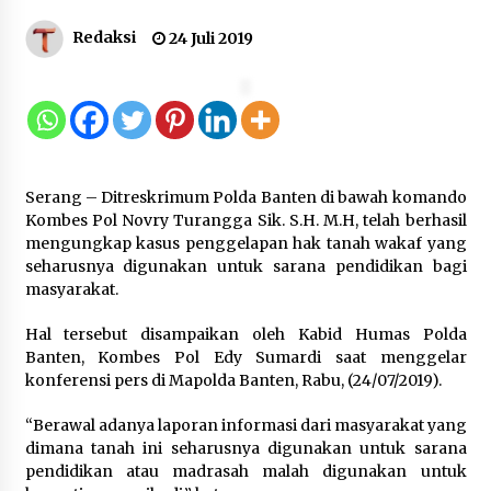
12 Coklat Terbaik dan Enak di
Redaksi
24 Juli 2019
Pasaran
8 Agustus 2026
9 Kopi Botol Terbaik yang Praktis
Serang – Ditreskrimum Polda Banten di bawah komando
untuk Menemani Aktivitas
Kombes Pol Novry Turangga Sik. S.H. M.H, telah berhasil
8 Agustus 2026
mengungkap kasus penggelapan hak tanah wakaf yang
seharusnya digunakan untuk sarana pendidikan bagi
masyarakat.
Hal tersebut disampaikan oleh Kabid Humas Polda
Kemenpar Turut Perkuat
Banten, Kombes Pol Edy Sumardi saat menggelar
Pengembangan KEK Samota
konferensi pers di Mapolda Banten, Rabu, (24/07/2019).
sebagai Destinasi Wisata Bahari
Berkelas Dunia
“Berawal adanya laporan informasi dari masyarakat yang
8 Agustus 2026
dimana tanah ini seharusnya digunakan untuk sarana
pendidikan atau madrasah malah digunakan untuk