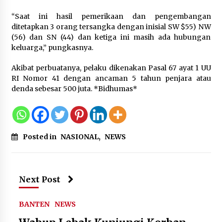
Wamenhan Pimpin Prosesi
Pelantikan dan Sertijab Pejabat
“Saat ini hasil pemerikaan dan pengembangan
Tinggi Kemhan
ditetapkan 3 orang tersangka dengan inisial SW $55) NW
8 Agustus 2026
(56) dan SN (44) dan ketiga ini masih ada hubungan
keluarga,” pungkasnya.
Akibat perbuatanya, pelaku dikenakan Pasal 67 ayat 1 UU
DPD Partai Gerakan Rakyat Kota
RI Nomor 41 dengan ancaman 5 tahun penjara atau
Tangerang Gelar Konsolidasi
denda sebesar 500 juta. *Bidhumas*
Internal Jelang Pemilu 2029
8 Agustus 2026
Posted in
NASIONAL
,
NEWS
Next Post
BANTEN
NEWS