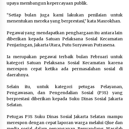
Festival Lembah Baliem Perkuat
upaya membangun kepercayaan publik.
Ekonomi Masyarakat Papua
“Setiap bulan juga kami lakukan penilaian untuk
Pegunungan
menentukan mereka yang berprestasi,” kata Masrokhan.
8 Agustus 2026
Pegawai yang mendapatkan penghargaan itu antara lain
diberikan kepada Satuan Pelaksana Sosial Kecamatan
Penjaringan, Jakarta Utara, Putu Suryawan Putrasena.
Bakteri Yogurt, Kenali Manfaatnya
untuk Kesehatan Pencernaan
Ia merupakan pegawai terbaik bulan Februari untuk
8 Agustus 2026
kategori Satuan Pelaksana Sosial Kecamatan karena
merespon cepat ketika ada permasalahan sosial di
daerahnya.
Selain itu, untuk kategori petugas Pelayanan,
Perawatan PCOS yang Efektif untuk
Pengawasan, dan Pengendalian Sosial (P3S) yang
Menjaga Kesuburan
berprestasi diberikan kepada Suku Dinas Sosial Jakarta
8 Agustus 2026
Selatan.
Petugas P3S Suku Dinas Sosial Jakarta Selatan mampu
merespon dengan cepat laporan warga melalui Qlue dan
media sosial dalam penanganan Penyandang Masalah