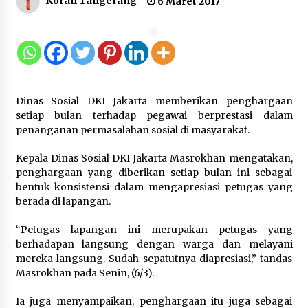
Koran Tangerang
6 Maret 2017
12 Coklat Terbaik dan Enak di
Pasaran
8 Agustus 2026
Dinas Sosial DKI Jakarta memberikan penghargaan
9 Kopi Botol Terbaik yang Praktis
setiap bulan terhadap pegawai berprestasi dalam
untuk Menemani Aktivitas
penanganan permasalahan sosial di masyarakat.
8 Agustus 2026
Kepala Dinas Sosial DKI Jakarta Masrokhan mengatakan,
penghargaan yang diberikan setiap bulan ini sebagai
bentuk konsistensi dalam mengapresiasi petugas yang
berada di lapangan.
Kemenpar Turut Perkuat
Pengembangan KEK Samota
“Petugas lapangan ini merupakan petugas yang
sebagai Destinasi Wisata Bahari
berhadapan langsung dengan warga dan melayani
Berkelas Dunia
mereka langsung. Sudah sepatutnya diapresiasi,” tandas
Masrokhan pada Senin, (6/3).
8 Agustus 2026
Ia juga menyampaikan, penghargaan itu juga sebagai