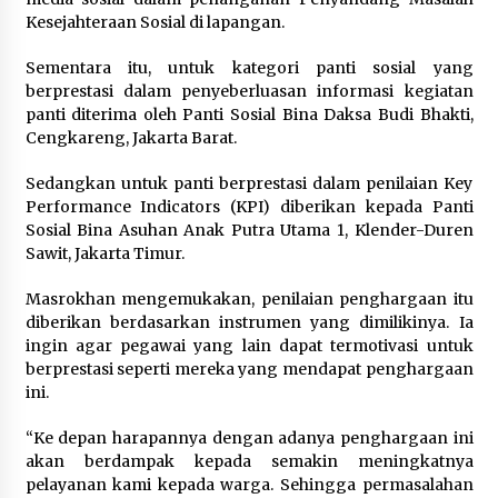
Wamenhan Pimpin Prosesi
Kesejahteraan Sosial di lapangan.
Pelantikan dan Sertijab Pejabat
Tinggi Kemhan
Sementara itu, untuk kategori panti sosial yang
8 Agustus 2026
berprestasi dalam penyeberluasan informasi kegiatan
panti diterima oleh Panti Sosial Bina Daksa Budi Bhakti,
Cengkareng, Jakarta Barat.
DPD Partai Gerakan Rakyat Kota
Sedangkan untuk panti berprestasi dalam penilaian Key
Tangerang Gelar Konsolidasi
Performance Indicators (KPI) diberikan kepada Panti
Internal Jelang Pemilu 2029
Sosial Bina Asuhan Anak Putra Utama 1, Klender-Duren
8 Agustus 2026
Sawit, Jakarta Timur.
Masrokhan mengemukakan, penilaian penghargaan itu
diberikan berdasarkan instrumen yang dimilikinya. Ia
ingin agar pegawai yang lain dapat termotivasi untuk
berprestasi seperti mereka yang mendapat penghargaan
ini.
“Ke depan harapannya dengan adanya penghargaan ini
akan berdampak kepada semakin meningkatnya
pelayanan kami kepada warga. Sehingga permasalahan