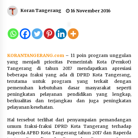
Gebyar Lomba 17 Agustus RSUD
Koran Tangerang
16 November 2016
Tigaraksa, Semarakkan HUT RI
dengan Nuansa Kebersamaan
7 Agustus 2026
Pemanfaatan Limbah Galon Bekas,
KORANTANGERANG.com
–
11 poin program unggulan
Lapas Banjar Tanam 200 Pohon
yang menjadi prioritas Pemerintah Kota (Pemkot)
Cabai Dukung Program Ketahanan
Tangerang di tahun 2017 mendapatkan apresiasi
Pangan
beberapa fraksi yang ada di DPRD Kota Tangerang,
7 Agustus 2026
terutama untuk program yang terkait dengan
pemenuhan kebutuhan dasar masyarakat seperti
peningkatan pelayanan pendidikan yang lengkap,
Tagihan Air Tanpa Pemakaian,
berkualitas dan terjangkau dan juga peningkatan
Terungkap Ada Transisi Panjang
pelayanan kesehatan.
Pengelolaan , Perumdam TKR
Didesak Transparan
Hal tersebut terlihat dari penyampaian pemandangan
7 Agustus 2026
umum fraksi-fraksi DPRD Kota Tangerang terhadap
Raperda APBD Kota Tangerang tahun 2017 dan Raperda