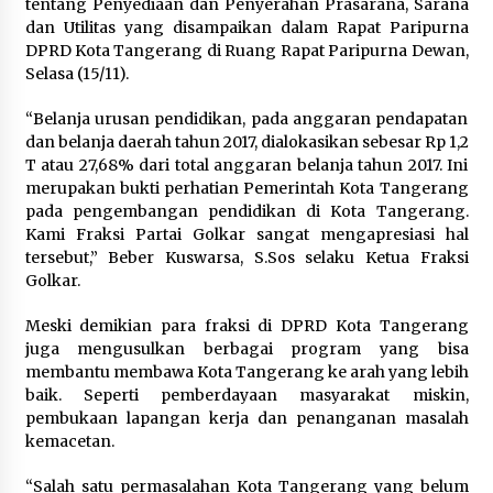
tentang Penyediaan dan Penyerahan Prasarana, Sarana
Sarana PAUD Diperkuat, Tangsel
dan Utilitas yang disampaikan dalam Rapat Paripurna
Dorong Angka Partisipasi Sekolah
DPRD Kota Tangerang di Ruang Rapat Paripurna Dewan,
Terus Meningkat
Selasa (15/11).
7 Agustus 2026
“Belanja urusan pendidikan, pada anggaran pendapatan
dan belanja daerah tahun 2017, dialokasikan sebesar Rp 1,2
T atau 27,68% dari total anggaran belanja tahun 2017. Ini
KKM Universitas Bina Bangsa
merupakan bukti perhatian Pemerintah Kota Tangerang
Kelompok 83 Laksanakan
pada pengembangan pendidikan di Kota Tangerang.
Pendampingan Pembuatan Spanduk
Kami Fraksi Partai Golkar sangat mengapresiasi hal
Sebagai Upaya Memperkuat
tersebut,” Beber Kuswarsa, S.Sos selaku Ketua Fraksi
Pemasaran UMKM di Desa Cempaka
Golkar.
6 Agustus 2026
Meski demikian para fraksi di DPRD Kota Tangerang
Jaga Kebugaran Petugas, Lapas
juga mengusulkan berbagai program yang bisa
Kelas I Tangerang Gelar Cek
membantu membawa Kota Tangerang ke arah yang lebih
Kesehatan Gratis dan Skrining TB
baik. Seperti pemberdayaan masyarakat miskin,
Lanjutan
pembukaan lapangan kerja dan penanganan masalah
6 Agustus 2026
kemacetan.
“Salah satu permasalahan Kota Tangerang yang belum