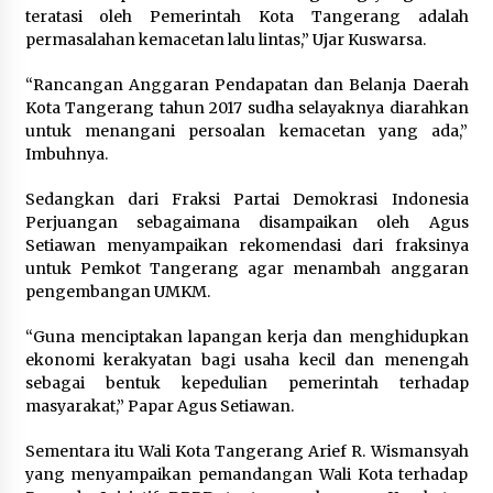
Kemenkum Malut Dorong
teratasi oleh Pemerintah Kota Tangerang adalah
Perlindungan Hak Cipta Musik di Era
permasalahan kemacetan lalu lintas,” Ujar Kuswarsa.
Digital, Sosialisasikan Pencatatan
Gratis dan Penguatan Royalti
“Rancangan Anggaran Pendapatan dan Belanja Daerah
6 Agustus 2026
Kota Tangerang tahun 2017 sudha selayaknya diarahkan
untuk menangani persoalan kemacetan yang ada,”
Imbuhnya.
Dikunjungi PWI, Wawan Fauzi: Peran
Media Bisa Berdampak Besar
Sedangkan dari Fraksi Partai Demokrasi Indonesia
hingga Fatal
Perjuangan sebagaimana disampaikan oleh Agus
6 Agustus 2026
Setiawan menyampaikan rekomendasi dari fraksinya
untuk Pemkot Tangerang agar menambah anggaran
pengembangan UMKM.
“Guna menciptakan lapangan kerja dan menghidupkan
ekonomi kerakyatan bagi usaha kecil dan menengah
sebagai bentuk kepedulian pemerintah terhadap
masyarakat,” Papar Agus Setiawan.
Sementara itu Wali Kota Tangerang Arief R. Wismansyah
yang menyampaikan pemandangan Wali Kota terhadap