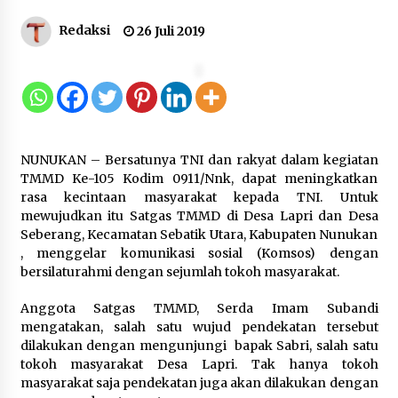
Redaksi
26 Juli 2019
Kejagung Periksa 16 Orang Saksi
Terkait Perkara Tata Kelola MBG di
BGN
10 Agustus 2026
NUNUKAN – Bersatunya TNI dan rakyat dalam kegiatan
Memasuki Usia ke-59, ASEAN Harus
TMMD Ke-105 Kodim 0911/Nnk, dapat meningkatkan
Terus Memperjuangkan
rasa kecintaan masyarakat kepada TNI. Untuk
Kepentingan Rakyatnya di Tengah
mewujudkan itu Satgas TMMD di Desa Lapri dan Desa
Dinamika Global
Seberang, Kecamatan Sebatik Utara, Kabupaten Nunukan
10 Agustus 2026
, menggelar komunikasi sosial (Komsos) dengan
bersilaturahmi dengan sejumlah tokoh masyarakat.
Indonesia Dorong Langkah Nyata
Anggota Satgas TMMD, Serda Imam Subandi
Lindungi Masjid Al Aqsa, Yerusalem,
mengatakan, salah satu wujud pendekatan tersebut
dan Palestina
dilakukan dengan mengunjungi bapak Sabri, salah satu
10 Agustus 2026
tokoh masyarakat Desa Lapri. Tak hanya tokoh
masyarakat saja pendekatan juga akan dilakukan dengan