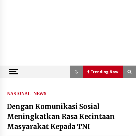
Trending Now
Trending Now
NASIONAL
NEWS
Dengan Komunikasi Sosial
Tim Sembilan Kejagung Periksa 7
Saksi Terkait Penanganan Perkara
Meningkatkan Rasa Kecintaan
FA, Salah Satunya Seorang Lawyer
Masyarakat Kepada TNI
10 Agustus 2026