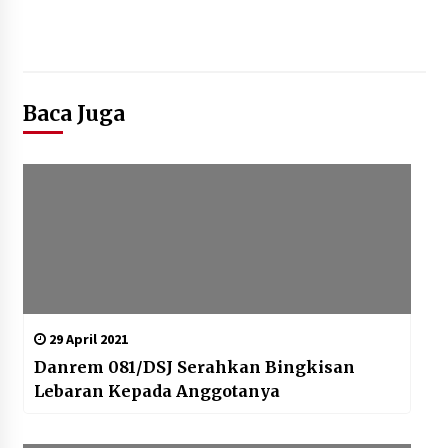
Lapas Perempuan Tangerang
Sambut Tim BPS Kota Tangerang
dalam Pendataan Sensus Ekonomi
2026
Baca Juga
10 Agustus 2026
Kemenkum Malut Semarakkan Hari
Pengayoman dan HUT RI ke-81
melalui Pertandingan Gawang Mini
Dangdut
10 Agustus 2026
29 April 2021
Danrem 081/DSJ Serahkan Bingkisan
Lebaran Kepada Anggotanya