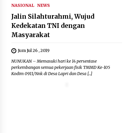
NASIONAL
NEWS
Bupati Serang Ratu Zakiyah Puji
Jalin Silahturahmi, Wujud
Kegigihan Nurhidayat Meski
Keterbatasan Fisik
Kedekatan TNI dengan
10 Agustus 2026
Masyarakat
Jum Jul 26 , 2019
Lapas Perempuan Tangerang Jadi
Tuan Rumah Kegiatan APIP SIAGA,
NUNUKAN – Memasuki hari ke 14 persentase
Perkuat Sinergi Pengawasan dan
perkembangan semua pekerjaan fisik TMMD Ke-105
Akuntabilitas
Kodim 0911/Nnk di Desa Lapri dan Desa […]
10 Agustus 2026
Sambut Peserta MagangHub
Kemnaker, Lapas Perempuan
Tangerang Tekankan Disiplin dan
Tanggung Jawab
10 Agustus 2026