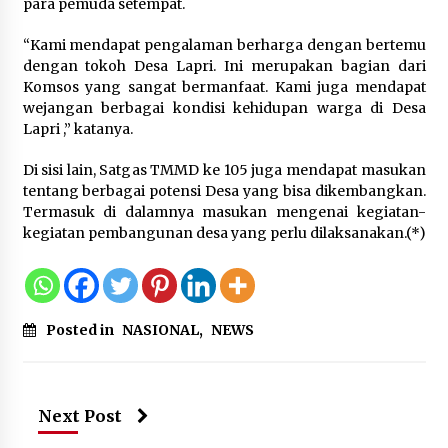
para pemuda setempat.
Tinjau PSO Bea Cukai Kupang,
“Kami mendapat pengalaman berharga dengan bertemu
Menkeu Tegaskan Komitmen
dengan tokoh Desa Lapri. Ini merupakan bagian dari
Perkuat Pengawasan Laut
Komsos yang sangat bermanfaat. Kami juga mendapat
Perbatasan Timur
wejangan berbagai kondisi kehidupan warga di Desa
10 Agustus 2026
Lapri ,” katanya.
Di sisi lain, Satgas TMMD ke 105 juga mendapat masukan
Filosofi Memuliakan Murid Kunci
tentang berbagai potensi Desa yang bisa dikembangkan.
Utama dalam Aksi Pembelajaran
Termasuk di dalamnya masukan mengenai kegiatan-
Mendalam
kegiatan pembangunan desa yang perlu dilaksanakan.(*)
10 Agustus 2026
Posted in
NASIONAL
,
NEWS
Kemenimipas Salurkan Bansos
Sembako kepada 81 Peserta
Pemeriksaan Katarak
10 Agustus 2026
Next Post