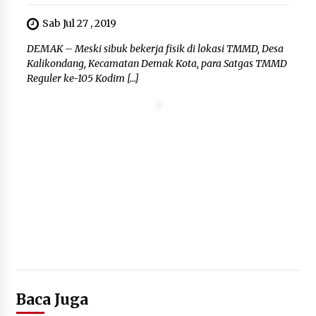
Wamenhan Pimpin Prosesi
Pelantikan dan Sertijab Pejabat
Sab Jul 27 , 2019
Tinggi Kemhan
DEMAK – Meski sibuk bekerja fisik di lokasi TMMD, Desa
8 Agustus 2026
Kalikondang, Kecamatan Demak Kota, para Satgas TMMD
Reguler ke-105 Kodim […]
DPD Partai Gerakan Rakyat Kota
Tangerang Gelar Konsolidasi
Internal Jelang Pemilu 2029
8 Agustus 2026
Baca Juga