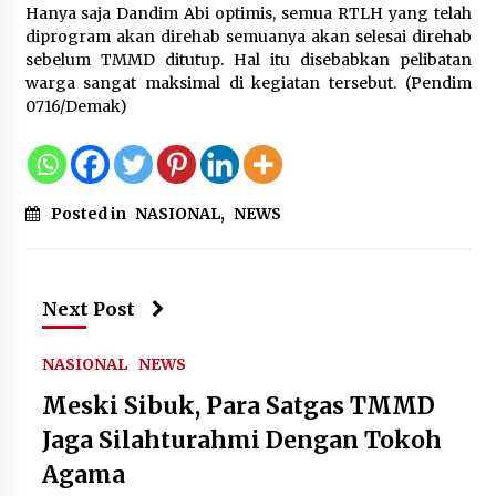
Festival Lembah Baliem Perkuat
Hanya saja Dandim Abi optimis, semua RTLH yang telah
Ekonomi Masyarakat Papua
diprogram akan direhab semuanya akan selesai direhab
Pegunungan
sebelum TMMD ditutup. Hal itu disebabkan pelibatan
warga sangat maksimal di kegiatan tersebut. (Pendim
8 Agustus 2026
0716/Demak)
Bakteri Yogurt, Kenali Manfaatnya
untuk Kesehatan Pencernaan
Posted in
NASIONAL
,
NEWS
8 Agustus 2026
Next Post
Perawatan PCOS yang Efektif untuk
Menjaga Kesuburan
NASIONAL
NEWS
8 Agustus 2026
Meski Sibuk, Para Satgas TMMD
Jaga Silahturahmi Dengan Tokoh
Agama