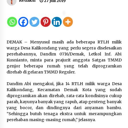
Redaksi
27 Juli 2019
12 Coklat Terbaik dan Enak di
Pasaran
8 Agustus 2026
DEMAK – Menyusul masih ada beberapa RTLH milik
9 Kopi Botol Terbaik yang Praktis
warga Desa Kalikondang yang perlu segera diselesaikan
untuk Menemani Aktivitas
perehabannya, Dandim 0716/Demak, Letkol Inf. Abi
Kusnianto, minta para prajurit anggota Satgas TMMD
8 Agustus 2026
genjor beberapa rumah yang telah diprogramkan
direhab di gelaran TMMD Reguler.
Dandim Abi mengakui, jika 14 RTLH milik warga Desa
Kemenpar Turut Perkuat
Kalikondang, Kecamatan Demak Kota yang sudah
Pengembangan KEK Samota
diprogramkan akan direhab, rata-rata kondisinya cukup
sebagai Destinasi Wisata Bahari
parah, kayunya banyak yang rapuh, atap genteng banyak
Berkelas Dunia
yang bocor, dan dindingnya dari anyaman bambu.
”Sehingga butuh tenaga ekstra untuk merampungkan
8 Agustus 2026
perehaban masing-masing rumah,” jelasnya.