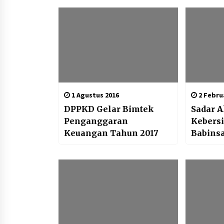
1 Agustus 2016
2 Februa
DPPKD Gelar Bimtek
Sadar 
Penganggaran
Kebers
Keuangan Tahun 2017
Babins
0802/0
Masyar
Kanan K