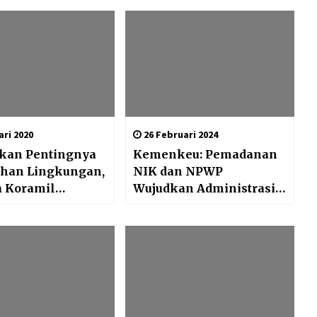
ri 2020
26 Februari 2024
Akan Pentingnya
Kemenkeu: Pemadanan
ihan Lingkungan,
NIK dan NPWP
a Koramil
Wujudkan Administrasi
4 Siman Bersama
Perpajakan Efektif dan
akat Bersihkan
Efisien
iri Jalan