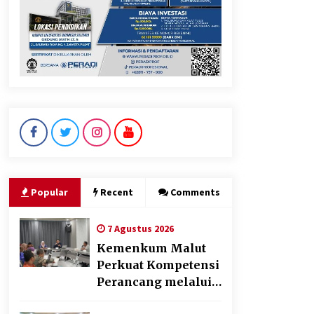
KKM Universitas Bina Bangsa
Kelompok 83 Laksanakan
Pendampingan Pembuatan
Spanduk Sebagai Upaya
Memperkuat Pemasaran
UMKM di Desa Cempaka
6 Agustus 2026
Dikunjungi PWI, Wawan Fauzi:
Peran Media Bisa Berdampak
Besar hingga Fatal
6 Agustus 2026
Popular
Recent
Comments
7 Agustus 2026
Kemenkum Malut
Perkuat Kompetensi
Perancang melalui
Pendalaman Materi