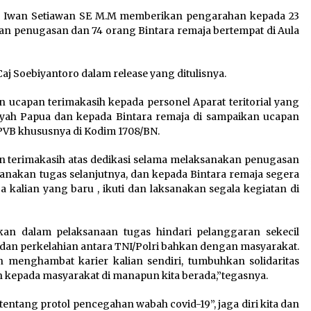
Sarana PAUD Diperkuat,
I Iwan Setiawan SE M.M memberikan pengarahan kepada 23
Tangsel Dorong Angka
an penugasan dan 74 orang Bintara remaja bertempat di Aula
n
Partisipasi Sekolah Terus
Meningkat
7 Agustus 2026
j Soebiyantoro dalam release yang ditulisnya.
apan terimakasih kepada personel Aparat teritorial yang
ayah Papua dan kepada Bintara remaja di sampaikan ucapan
Kemenkum Malut Dorong
/PVB khususnya di Kodim 1708/BN.
Perlindungan Hak Cipta Musik
di Era Digital, Sosialisasikan
kan terimakasih atas dedikasi selama melaksanakan penugasan
Pencatatan Gratis dan
anakan tugas selanjutnya, dan kepada Bintara remaja segera
Penguatan Royalti
kalian yang baru , ikuti dan laksanakan segala kegiatan di
6 Agustus 2026
kan dalam pelaksanaan tugas hindari pelanggaran sekecil
 dan perkelahian antara TNI/Polri bahkan dengan masyarakat.
n menghambat karier kalian sendiri, tumbuhkan solidaritas
an kepada masyarakat di manapun kita berada,”tegasnya.
ntang protol pencegahan wabah covid-19”, jaga diri kita dan