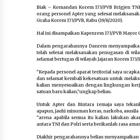
Tagihan Air Tanpa
Biak – Komandan Korem 173/PVB Brigjen TN
Pemakaian, Terungkap Ada
orang personel Apter yang selesai melaksanak
Transisi Panjang Pengelolaa
Graha Korem 173/PVB, Rabu (19/8/2020).
, Perumdam TKR Didesak
Transparan
Hal ini disampaikan Kapenrem 173/PVB Mayor Ca
7 Agustus 2026
Dalam pengarahannya Danrem menyampaikan uc
telah selesai melaksanakan penugasan di wil
Jaga Kebugaran Petugas,
selamat bertugas di wilayah Jajaran Korem 173
Lapas Kelas I Tangerang
Gelar Cek Kesehatan Gratis
“Kepada personel aparat teritorial saya ucap
dan Skrining TB Lanjutan
dan selamat kembali kekesatuan untuk melaks
6 Agustus 2026
kalian menyesuaikan dengan lingkungan kerja 
satuan baru kalian,”ungkap beliau.
Untuk Apter dan Bintara remaja saya tekan
apapun, jauhi minuman keras, narkoba, asusila
“arena apabila semua itu kalian lakukan aka
antara TNI dan Polri serta berikanlah rasa am
Diakhir pengarahannya beliau menyampaikan te