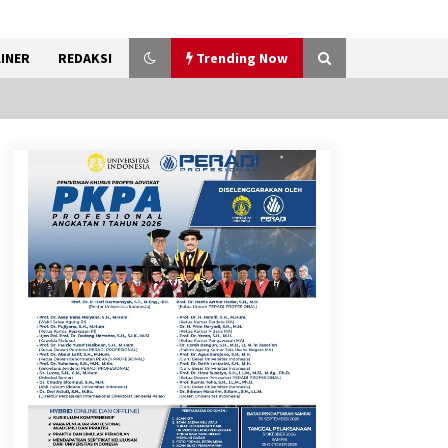
INER
REDAKSI
Trending Now
Kemenkum Malut Ikuti ‘Pasti
Ada Solusi’, Menkum Dorong
Transformasi Digital
7 Agustus 2026
Pemanfaatan Limbah Galon
Bekas, Lapas Banjar Tanam
200 Pohon Cabai Dukung
Program Ketahanan Pangan
7 Agustus 2026