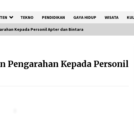
TEN
TEKNO
PENDIDIKAN
GAYA HIDUP
WISATA
KUL
arahan Kepada Personil Apter dan Bintara
Kemenkum Malut
Harmonisasi Rancangan
n Pengarahan Kepada Personil
Perbup Pengadaan Barang
dan Jasa pada BUMD Halteng
7 Agustus 2026
Gebyar Lomba 17 Agustus
RSUD Tigaraksa, Semarakkan
HUT RI dengan Nuansa
Kebersamaan
7 Agustus 2026