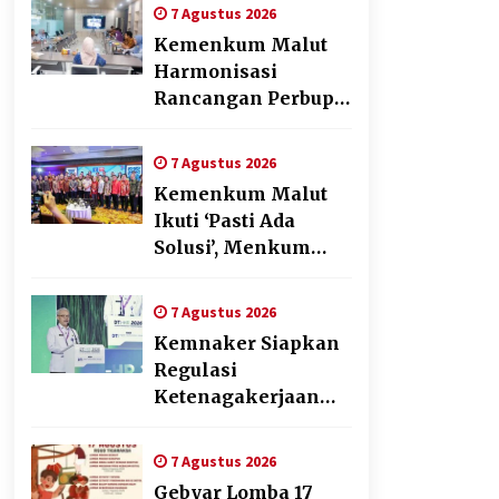
Penyusunan Produk
7 Agustus 2026
Hukum Daerah
Kemenkum Malut
Harmonisasi
Rancangan Perbup
Pengadaan Barang
dan Jasa pada BUMD
7 Agustus 2026
Halteng
Kemenkum Malut
Ikuti ‘Pasti Ada
Solusi’, Menkum
Dorong
Transformasi
7 Agustus 2026
Digital
Kemnaker Siapkan
Regulasi
Ketenagakerjaan
yang Selaras
dengan Tantangan
7 Agustus 2026
Dunia Kerja Modern
Gebyar Lomba 17