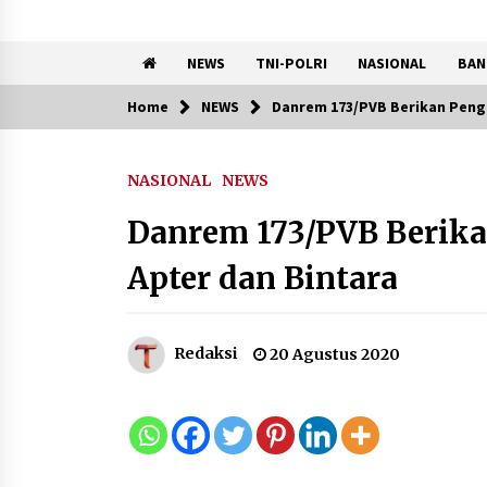
NEWS
TNI-POLRI
NASIONAL
BAN
Home
NEWS
Danrem 173/PVB Berikan Peng
Trending Now
NASIONAL
NEWS
Kemenkum Malut Perkuat
Kompetensi Perancang
Danrem 173/PVB Berika
melalui Pendalaman Materi
Penyusunan Produk Hukum
Apter dan Bintara
Daerah
7 Agustus 2026
Kemnaker Siapkan Regulasi
Redaksi
20 Agustus 2020
Ketenagakerjaan yang
Selaras dengan Tantangan
Dunia Kerja Modern
7 Agustus 2026