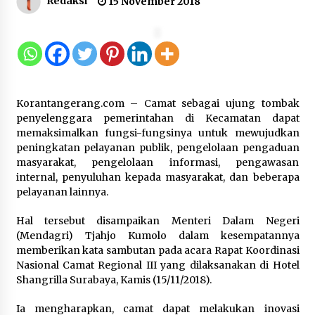
Redaksi
15 November 2018
Kemnaker Siapkan Regulasi
Ketenagakerjaan yang Selaras
dengan Tantangan Dunia Kerja
Modern
7 Agustus 2026
Korantangerang.com – Camat sebagai ujung tombak
Gebyar Lomba 17 Agustus RSUD
penyelenggara pemerintahan di Kecamatan dapat
Tigaraksa, Semarakkan HUT RI
memaksimalkan fungsi-fungsinya untuk mewujudkan
dengan Nuansa Kebersamaan
peningkatan pelayanan publik, pengelolaan pengaduan
masyarakat, pengelolaan informasi, pengawasan
7 Agustus 2026
internal, penyuluhan kepada masyarakat, dan beberapa
pelayanan lainnya.
Pemanfaatan Limbah Galon Bekas,
Hal tersebut disampaikan Menteri Dalam Negeri
Lapas Banjar Tanam 200 Pohon
(Mendagri) Tjahjo Kumolo dalam kesempatannya
Cabai Dukung Program Ketahanan
memberikan kata sambutan pada acara Rapat Koordinasi
Pangan
Nasional Camat Regional III yang dilaksanakan di Hotel
Shangrilla Surabaya, Kamis (15/11/2018).
7 Agustus 2026
Ia mengharapkan, camat dapat melakukan inovasi