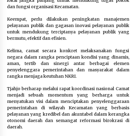
lokal jangka panjang untuk mendukung tugas pokok
Jaga Kebugaran Petugas, Lapas
dan fungsi organisasi Kecamatan.
Kelas I Tangerang Gelar Cek
Kesehatan Gratis dan Skrining TB
Keempat, perlu dilakukan peningkatan manajemen
Lanjutan
pelayanan publik dan gagasan inovasi pelayanan publik
6 Agustus 2026
untuk mendukung terciptanya pelayanan publik yang
bermutu, efektif dan efisien.
Kemenkum Malut Dorong
Kelima, camat secara konkret melaksanakan fungsi
Perlindungan Hak Cipta Musik di Era
negara dalam rangka penciptaan kondisi yang dinamis,
Digital, Sosialisasikan Pencatatan
aman, tertib dan sinergi antar berbagai elemen
Gratis dan Penguatan Royalti
penyelenggara pemerintahan dan masyarakat dalam
6 Agustus 2026
rangka menjaga keutuhan NKRI.
Tjahjo berharap melalui rapat koordinasi nasional Camat
menjadi sebuah momentum yang berharga untuk
menyatukan visi dalam menciptakan penyelenggaraan
pemerintahan di wilayah Kecamatan yang berbasis
pelayanan yang kredibel dan akuntabel dalam kerangka
otonomi daerah dan semangat reformasi birokrasi di
daerah.