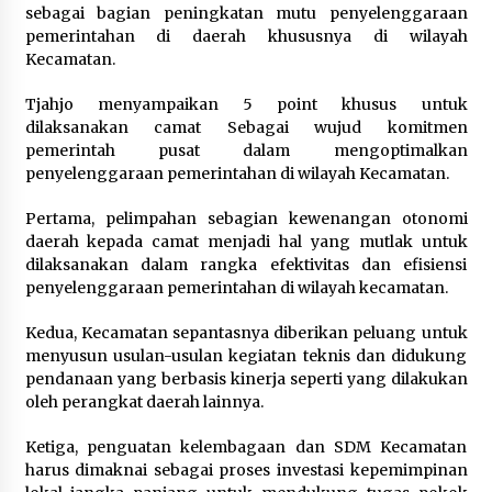
Tagihan Air Tanpa Pemakaian,
sebagai bagian peningkatan mutu penyelenggaraan
Terungkap Ada Transisi Panjang
pemerintahan di daerah khususnya di wilayah
Pengelolaan , Perumdam TKR
Kecamatan.
Didesak Transparan
Tjahjo menyampaikan 5 point khusus untuk
7 Agustus 2026
dilaksanakan camat Sebagai wujud komitmen
pemerintah pusat dalam mengoptimalkan
Sarana PAUD Diperkuat, Tangsel
penyelenggaraan pemerintahan di wilayah Kecamatan.
Dorong Angka Partisipasi Sekolah
Pertama, pelimpahan sebagian kewenangan otonomi
Terus Meningkat
daerah kepada camat menjadi hal yang mutlak untuk
7 Agustus 2026
dilaksanakan dalam rangka efektivitas dan efisiensi
penyelenggaraan pemerintahan di wilayah kecamatan.
Kedua, Kecamatan sepantasnya diberikan peluang untuk
KKM Universitas Bina Bangsa
menyusun usulan-usulan kegiatan teknis dan didukung
Kelompok 83 Laksanakan
pendanaan yang berbasis kinerja seperti yang dilakukan
Pendampingan Pembuatan Spanduk
oleh perangkat daerah lainnya.
Sebagai Upaya Memperkuat
Pemasaran UMKM di Desa Cempaka
Ketiga, penguatan kelembagaan dan SDM Kecamatan
6 Agustus 2026
harus dimaknai sebagai proses investasi kepemimpinan