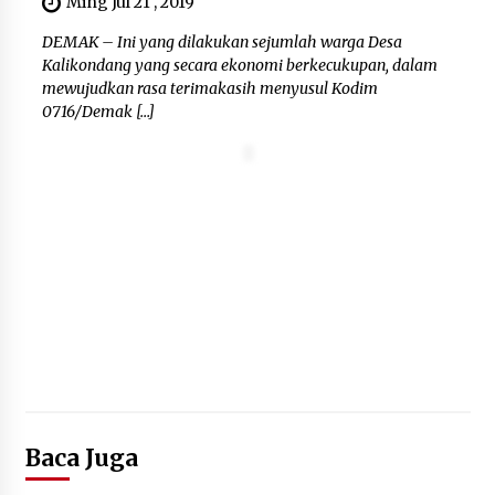
Ming Jul 21 , 2019
Timnas Indonesia Diharapkan
DEMAK – Ini yang dilakukan sejumlah warga Desa
Bangkit Usai Takluk dari Vietnam di
Kalikondang yang secara ekonomi berkecukupan, dalam
Piala AFF 2026
mewujudkan rasa terimakasih menyusul Kodim
8 Agustus 2026
0716/Demak […]
Penanganan Kebakaran Gedung
Dinas Teknis Masuk Tahap Akhir,
Tak Ada Korban Jiwa
8 Agustus 2026
Kebakaran Gedung Dinas Teknis
Abdul Muis Dipadamkan, Layanan
Publik Tetap Berjalan
8 Agustus 2026
Baca Juga