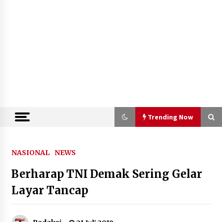
Trending Now
Trending Now
NASIONAL
NEWS
Berharap TNI Demak Sering Gelar
Kemenkum Malut Semarakkan Hari
Pengayoman dan HUT RI ke-81
Layar Tancap
melalui Pertandingan Gawang Mini
Dangdut
10 Agustus 2026