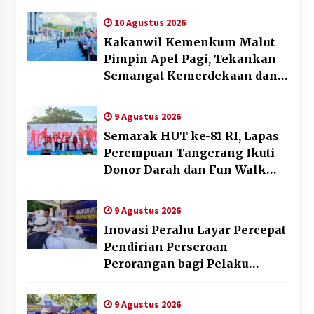
Gawang Mini Dangdut
10 Agustus 2026
Kakanwil Kemenkum Malut
Pimpin Apel Pagi, Tekankan
Semangat Kemerdekaan dan
Optimalisasi Pelayanan
Publik
9 Agustus 2026
Semarak HUT ke-81 RI, Lapas
Perempuan Tangerang Ikuti
Donor Darah dan Fun Walk
Kementerian Imigrasi dan
Pemasyarakatan
9 Agustus 2026
Inovasi Perahu Layar Percepat
Pendirian Perseroan
Perorangan bagi Pelaku
Usaha di Maluku Utara
9 Agustus 2026