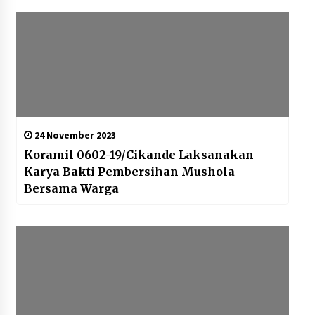
12 Coklat Terbaik dan Enak di
Pasaran
8 Agustus 2026
9 Kopi Botol Terbaik yang Praktis
untuk Menemani Aktivitas
24 November 2023
8 Agustus 2026
Koramil 0602-19/Cikande Laksanakan
Karya Bakti Pembersihan Mushola
Bersama Warga