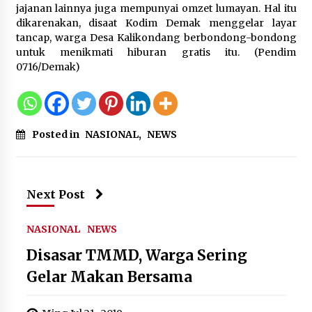
jajanan lainnya juga mempunyai omzet lumayan. Hal itu
dikarenakan, disaat Kodim Demak menggelar layar
Wagub Malut Apresiasi
tancap, warga Desa Kalikondang berbondong-bondong
Pendampingan Layanan Hukum
untuk menikmati hiburan gratis itu. (Pendim
Gratis, Kakanwil: Pencatatan Hak
0716/Demak)
Cipta Musik Kini Rp0
9 Agustus 2026
Kemenkum Malut Semarakkan HUT
Posted in
NASIONAL
,
NEWS
RI dan Hari Pengayoman ke-81
melalui Fun Walk di Ternate
9 Agustus 2026
Next Post
NASIONAL
NEWS
Registrasi Indonesia Sports Summit
2026 Resmi Dibuka, Siap Hadirkan
Disasar TMMD, Warga Sering
Pengalaman Beyond the Game
Gelar Makan Bersama
8 Agustus 2026