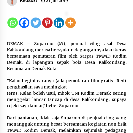
Redaksi
21 Juli 2019
Kakanwil Kemenkum Malut Pimpin
Apel Pagi, Tekankan Semangat
Kemerdekaan dan Optimalisasi
Pelayanan Publik
10 Agustus 2026
DEMAK – Suparmo (45), penjual cilog asal Desa
Kalikondang merasa bersyukur, dagangannya laku keras
bersamaan pemutaran film oleh Satgas TMMD Kodim
Semarak HUT ke-81 RI, Lapas
Demak, di lapangan sepak bola Desa Kalikondang,
Perempuan Tangerang Ikuti Donor
Kecamatan Demak Kota.
Darah dan Fun Walk Kementerian
Imigrasi dan Pemasyarakatan
”Kalau begini caranya (ada pemutaran film gratis -Red)
9 Agustus 2026
penghasilan saya meningkat
terus. Kalau boleh usul, mbok TNI Kodim Demak sering
menggelar lancar tancap di desa Kalikondang, supaya
Inovasi Perahu Layar Percepat
rejeki saya lancar,” beber Suparmo.
Pendirian Perseroan Perorangan
bagi Pelaku Usaha di Maluku Utara
Dari pantauan, tidak saja Suparmo di penjual cilog yang
9 Agustus 2026
menangguk untung besar bersamaan kegiatan non fisik
TMMD Kodim Demak, melainkan sejumlah pedagang