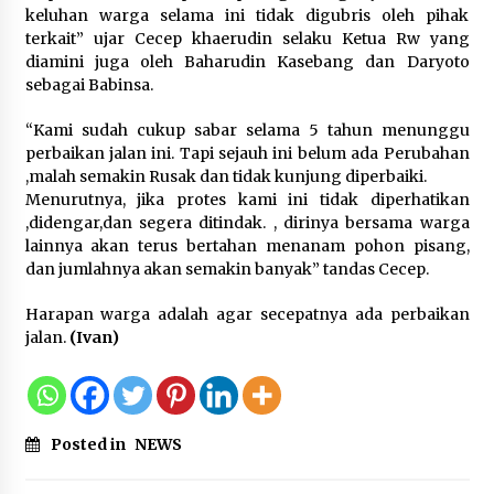
Wamenhan Pimpin Prosesi
keluhan warga selama ini tidak digubris oleh pihak
Pelantikan dan Sertijab Pejabat
terkait” ujar Cecep khaerudin selaku Ketua Rw yang
Tinggi Kemhan
diamini juga oleh Baharudin Kasebang dan Daryoto
8 Agustus 2026
sebagai Babinsa.
“Kami sudah cukup sabar selama 5 tahun menunggu
perbaikan jalan ini. Tapi sejauh ini belum ada Perubahan
DPD Partai Gerakan Rakyat Kota
,malah semakin Rusak dan tidak kunjung diperbaiki.
Tangerang Gelar Konsolidasi
Menurutnya, jika protes kami ini tidak diperhatikan
Internal Jelang Pemilu 2029
,didengar,dan segera ditindak. , dirinya bersama warga
8 Agustus 2026
lainnya akan terus bertahan menanam pohon pisang,
dan jumlahnya akan semakin banyak” tandas Cecep.
Harapan warga adalah agar secepatnya ada perbaikan
jalan.
(Ivan)
Posted in
NEWS