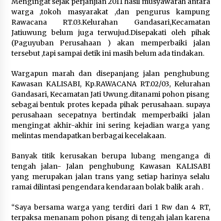
Mengingat sejak perjanjian 2011 hasil musyawarah antara
Festival Lembah Baliem Perkuat
warga ,tokoh masyarakat ,dan pengurus kampung
Ekonomi Masyarakat Papua
Rawacana RT.03.Kelurahan Gandasari,Kecamatan
Pegunungan
Jatiuwung belum juga terwujud.Disepakati oleh pihak
8 Agustus 2026
(Paguyuban Perusahaan ) akan memperbaiki jalan
tersebut ,tapi sampai detik ini masih belum ada tindakan.
Wargapun marah dan disepanjang jalan penghubung
Bakteri Yogurt, Kenali Manfaatnya
Kawasan KALISABI, Kp.RAWACANA RT.02/03, Kelurahan
untuk Kesehatan Pencernaan
Gandasari, Kecamatan Jati Uwung.ditanami pohon pisang
8 Agustus 2026
sebagai bentuk protes kepada pihak perusahaan. supaya
perusahaan secepatnya bertindak memperbaiki jalan
mengingat akhir-akhir ini sering kejadian warga yang
melintas mendapatkan berbagai kecelakaan.
Perawatan PCOS yang Efektif untuk
Banyak titik kerusakan berupa lubang menganga di
Menjaga Kesuburan
tengah jalan- Jalan penghubung Kawasan KALISABI
8 Agustus 2026
yang merupakan jalan trans yang setiap harinya selalu
ramai dilintasi pengendara kendaraan bolak balik arah .
“Saya bersama warga yang terdiri dari 1 Rw dan 4 RT,
terpaksa menanam pohon pisang di tengah jalan karena