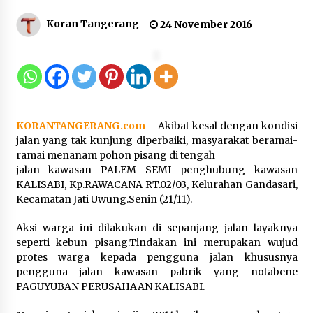
12 Coklat Terbaik dan Enak di
Koran Tangerang
24 November 2016
Pasaran
8 Agustus 2026
9 Kopi Botol Terbaik yang Praktis
KORANTANGERANG.com
–
Akibat kesal dengan kondisi
untuk Menemani Aktivitas
jalan yang tak kunjung diperbaiki, masyarakat beramai-
8 Agustus 2026
ramai menanam pohon pisang di tengah
jalan kawasan PALEM SEMI penghubung kawasan
KALISABI, Kp.RAWACANA RT.02/03, Kelurahan Gandasari,
Kecamatan Jati Uwung.Senin (21/11).
Kemenpar Turut Perkuat
Aksi warga ini dilakukan di sepanjang jalan layaknya
Pengembangan KEK Samota
seperti kebun pisang.Tindakan ini merupakan wujud
sebagai Destinasi Wisata Bahari
protes warga kepada pengguna jalan khususnya
Berkelas Dunia
pengguna jalan kawasan pabrik yang notabene
8 Agustus 2026
PAGUYUBAN PERUSAHAAN KALISABI.