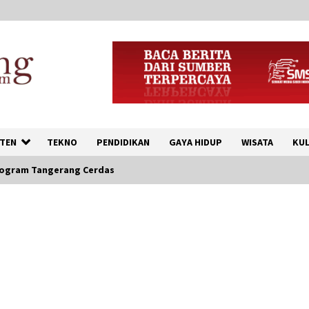
TEN
TEKNO
PENDIDIKAN
GAYA HIDUP
WISATA
KUL
rogram Tangerang Cerdas
Inovasi Perahu Layar
Percepat Pendirian Perseroan
Perorangan bagi Pelaku
Usaha di Maluku Utara
9 Agustus 2026