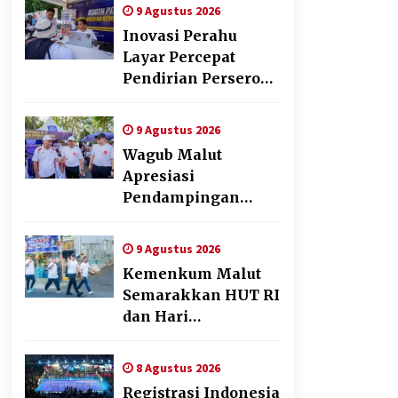
Donor Darah dan
9 Agustus 2026
Fun Walk
Inovasi Perahu
Kementerian
Layar Percepat
Imigrasi dan
Pendirian Perseroan
Pemasyarakatan
Perorangan bagi
Pelaku Usaha di
9 Agustus 2026
Maluku Utara
Wagub Malut
Apresiasi
Pendampingan
Layanan Hukum
Gratis, Kakanwil:
9 Agustus 2026
Pencatatan Hak
Kemenkum Malut
Cipta Musik Kini
Semarakkan HUT RI
Rp0
dan Hari
Pengayoman ke-81
melalui Fun Walk di
8 Agustus 2026
Ternate
Registrasi Indonesia