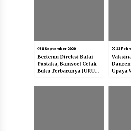
8 September 2020
11 Febru
Bertemu Direksi Balai
Vaksina
Pustaka, Bamsoet Cetak
Danrem 
Buku Terbarunya JURUS
Upaya 
4 PILAR
Masyar
Produkt