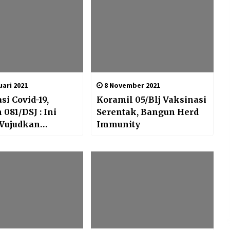
ari 2021
8 November 2021
si Covid-19,
Koramil 05/Blj Vaksinasi
081/DSJ : Ini
Serentak, Bangun Herd
Wujudkan
Immunity
akat Sehat dan
if