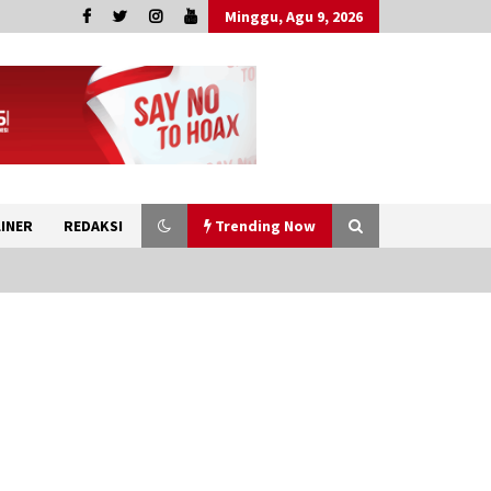
Minggu, Agu 9, 2026
INER
REDAKSI
Trending Now
Wagub Malut Apresiasi
Pendampingan Layanan
Hukum Gratis, Kakanwil:
Pencatatan Hak Cipta Musik
Kini Rp0
9 Agustus 2026