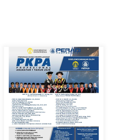
Timnas Indonesia Diharapkan
Bangkit Usai Takluk dari
Vietnam di Piala AFF 2026
8 Agustus 2026
12 Coklat Terbaik dan Enak di
Pasaran
8 Agustus 2026
Festival Lembah Baliem
Perkuat Ekonomi Masyarakat
Papua Pegunungan
8 Agustus 2026