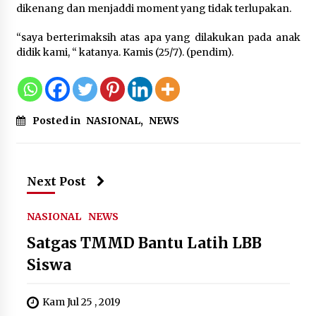
dikenang dan menjaddi moment yang tidak terlupakan.
Jokowi Tetap Disambut Hangat di
“saya berterimaksih atas apa yang dilakukan pada anak
NTT, Ahmad Ali: Karya dan
didik kami, “ katanya. Kamis (25/7). (pendim).
Pengabdiannya Masih Dirasakan
Masyarakat
5 Agustus 2026
Posted in
NASIONAL
,
NEWS
Respons Cepat Aduan Warga, Wali
Kota Serang Bantu Bedah Rumah
Roboh Korban Bencana, Salurkan
Bantuan Rp30 Juta
Next Post
5 Agustus 2026
NASIONAL
NEWS
Wali Kota Serang Budi Rustandi
Satgas TMMD Bantu Latih LBB
Berikan Penghargaan kepada
Siswa
Pemenang Sayembara Logo HUT ke-
19 Kota Serang
5 Agustus 2026
Kam Jul 25 , 2019