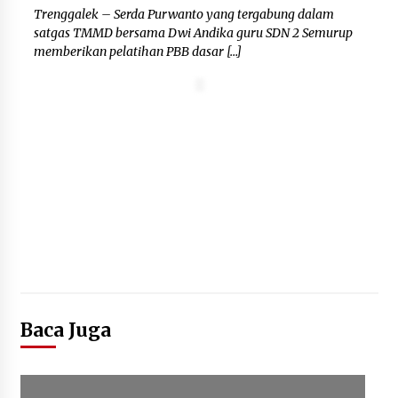
Trenggalek – Serda Purwanto yang tergabung dalam
Polres Cilegon Gelar Apel
satgas TMMD bersama Dwi Andika guru SDN 2 Semurup
Kesiapsiagaan Hadapi Ancaman
memberikan pelatihan PBB dasar […]
Kebakaran Akibat Fenomena El Niño
5 Agustus 2026
Pemkot Cilegon Sampaikan
Rancangan KUA PPAS 2027,
Pendapatan Ditarget Rp2,03 Triliun
5 Agustus 2026
Baca Juga