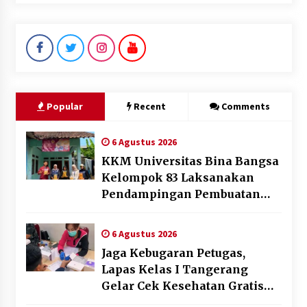
Popular
Recent
Comments
6 Agustus 2026
KKM Universitas Bina Bangsa
Kelompok 83 Laksanakan
Pendampingan Pembuatan
Spanduk Sebagai Upaya
Memperkuat Pemasaran
6 Agustus 2026
UMKM di Desa Cempaka
Jaga Kebugaran Petugas,
Lapas Kelas I Tangerang
Gelar Cek Kesehatan Gratis
dan Skrining TB Lanjutan