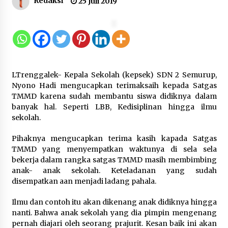
Redaksi
25 Juli 2019
Dukung Ekosistem Kendaraan
Listrik, Wapres Dorong Link and
Match Pendidikan–Industri
5 Agustus 2026
LTrenggalek- Kepala Sekolah (kepsek) SDN 2 Semurup,
Nyono Hadi mengucapkan terimaksaih kepada Satgas
Marak Kecelakaan Kapal, Puan
TMMD karena sudah membantu siswa didiknya dalam
Soroti Minimnya Faktor Keamanan
banyak hal. Seperti LBB, Kedisiplinan hingga ilmu
Transportasi Laut
sekolah.
5 Agustus 2026
Pihaknya mengucapkan terima kasih kapada Satgas
TMMD yang menyempatkan waktunya di sela sela
bekerja dalam rangka satgas TMMD masih membimbing
Di Forum Internasional Majelis
anak- anak sekolah. Keteladanan yang sudah
Persaudaraan Manusia, Megawati
disempatkan aan menjadi ladang pahala.
Soekarnoputri Tegaskan
Kepemimpinan Perempuan Bukan
Ilmu dan contoh itu akan dikenang anak didiknya hingga
Dominasi, Tapi Merawat Dan
nanti. Bahwa anak sekolah yang dia pimpin mengenang
Merangkul
pernah diajari oleh seorang prajurit. Kesan baik ini akan
5 Agustus 2026