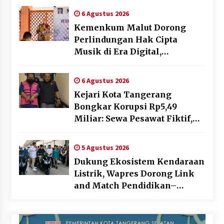
6 Agustus 2026
Kemenkum Malut Dorong
Perlindungan Hak Cipta
Musik di Era Digital,
Sosialisasikan Pencatatan
Gratis dan Penguatan Royalti
6 Agustus 2026
Kejari Kota Tangerang
Bongkar Korupsi Rp5,49
Miliar: Sewa Pesawat Fiktif,
Eks VP Angkasa Pura Kargo
Ditahan
5 Agustus 2026
Dukung Ekosistem Kendaraan
Listrik, Wapres Dorong Link
and Match Pendidikan–
Industri