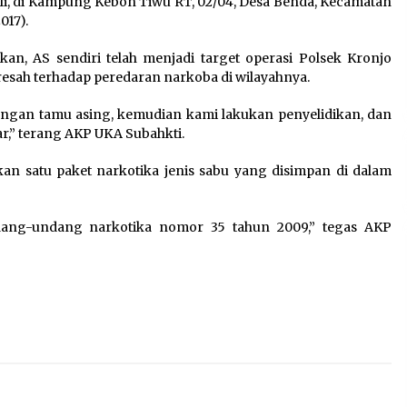
, di Kampung Kebon Tiwu RT, 02/04, Desa Benda, Kecamatan​
Pengembangan KEK Samota
017).
sebagai Destinasi Wisata
Bahari Berkelas Dunia
n, AS sendiri telah menjadi target operasi Polsek Kronjo
8 Agustus 2026
esah terhadap peredaran narkoba di wilayahnya.
Perawatan PCOS yang Efektif
angan tamu asing, kemudian kami lakukan penyelidikan, dan
n
untuk Menjaga Kesuburan
,” terang AKP UKA Subahkti.
8 Agustus 2026
an satu paket narkotika jenis sabu yang disimpan di dalam
dang-undang narkotika nomor 35 tahun 2009,” tegas AKP