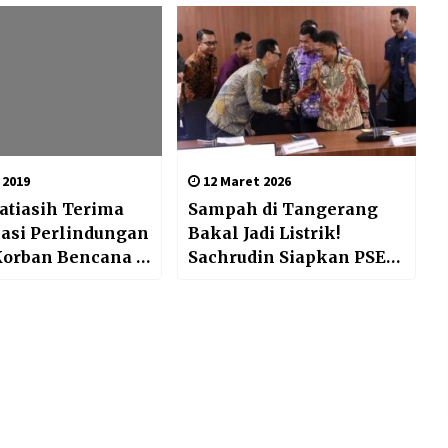
Jurnalistik di Sulteng
 2019
12 Maret 2026
atiasih Terima
Sampah di Tangerang
sasi Perlindungan
Bakal Jadi Listrik!
Korban Bencana &
Sachrudin Siapkan PSEL,
n Kebangsaan
Lahan 5 Hektare Sudah
Disiapkan