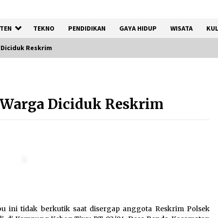
TEN
TEKNO
PENDIDIKAN
GAYA HIDUP
WISATA
KUL
Diciduk Reskrim
Registrasi Indonesia Sports
Summit 2026 Resmi Dibuka,
 Warga Diciduk Reskrim
Siap Hadirkan Pengalaman
Beyond the Game
8 Agustus 2026
Kebakaran Gedung Dinas
Teknis Abdul Muis
Dipadamkan, Layanan Publik
Tetap Berjalan
8 Agustus 2026
abu ini tidak berkutik saat disergap anggota Reskrim Polsek
Kemenpar Turut Perkuat