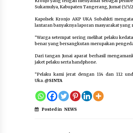
Kronjo yang tengah menyamar sebagai pembeli
Praktis untuk Menemani
Sukamulya, Kabupaten Tangerang, Jumat (5/5/2
Aktivitas
8 Agustus 2026
Kapolsek Kronjo AKP UKA Subahkti mengataka
lantaran banyaknya laporan masyarakat yang r
Bakteri Yogurt, Kenali
“Warga setempat sering melihat pelaku kedat
Manfaatnya untuk Kesehata
benar yang bersangkutan merupakan pengedar
Pencernaan
8 Agustus 2026
Dari tangan Junai aparat berhasil mengamank
jaket pelaku serta handphone.
“Pelaku kami jerat dengan 114 dan 112 un
Uka.
@SINTA
Posted in
NEWS