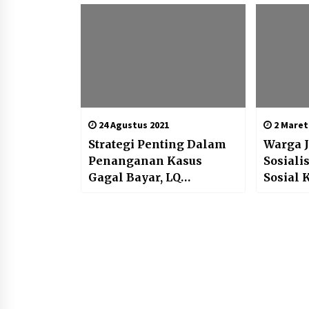
24 Agustus 2021
2 Maret
Strategi Penting Dalam
Warga J
Penanganan Kasus
Sosiali
Gagal Bayar, LQ
Sosial 
Indonesia Lawfirm: Ada
Wawasa
Kalanya Keras Secara
Pidana