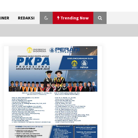
INER
REDAKSI
Trending Now
Timnas Indonesia Diharapkan
Bangkit Usai Takluk dari
Vietnam di Piala AFF 2026
8 Agustus 2026
12 Coklat Terbaik dan Enak di
Pasaran
8 Agustus 2026
Festival Lembah Baliem