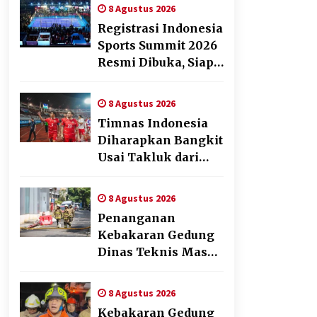
melalui Fun Walk di
8 Agustus 2026
Ternate
Registrasi Indonesia
Sports Summit 2026
Resmi Dibuka, Siap
Hadirkan
Pengalaman Beyond
8 Agustus 2026
the Game
Timnas Indonesia
Diharapkan Bangkit
Usai Takluk dari
Vietnam di Piala
AFF 2026
8 Agustus 2026
Penanganan
Kebakaran Gedung
Dinas Teknis Masuk
Tahap Akhir, Tak
Ada Korban Jiwa
8 Agustus 2026
Kebakaran Gedung