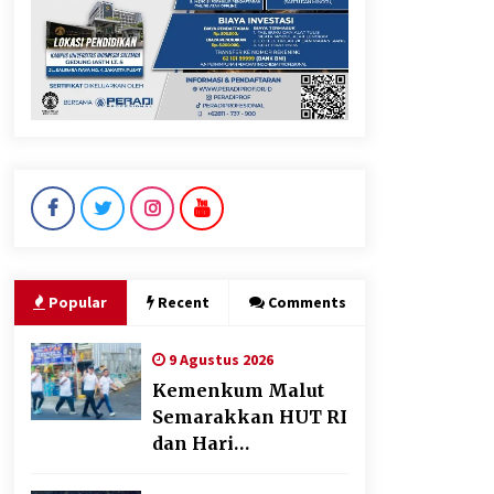
Perkuat Ekonomi Masyarakat
Papua Pegunungan
8 Agustus 2026
Wamenhan Pimpin Prosesi
Pelantikan dan Sertijab
Pejabat Tinggi Kemhan
8 Agustus 2026
Popular
Recent
Comments
9 Agustus 2026
Kemenkum Malut
Semarakkan HUT RI
dan Hari
Pengayoman ke-81