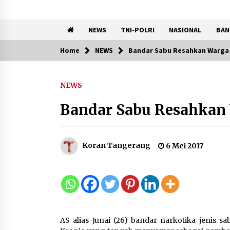
NEWS
TNI-POLRI
NASIONAL
BAN
Home
NEWS
Bandar Sabu Resahkan Warga 
Trending Now
NEWS
Kemenkum Malut
Semarakkan HUT RI dan Hari
Bandar Sabu Resahkan
Pengayoman ke-81 melalui
Fun Walk di Ternate
9 Agustus 2026
Koran Tangerang
6 Mei 2017
Penanganan Kebakaran
Gedung Dinas Teknis Masuk
Tahap Akhir, Tak Ada Korban
Jiwa
8 Agustus 2026
AS alias Junai (26) bandar narkotika jenis s
9 Kopi Botol Terbaik yang