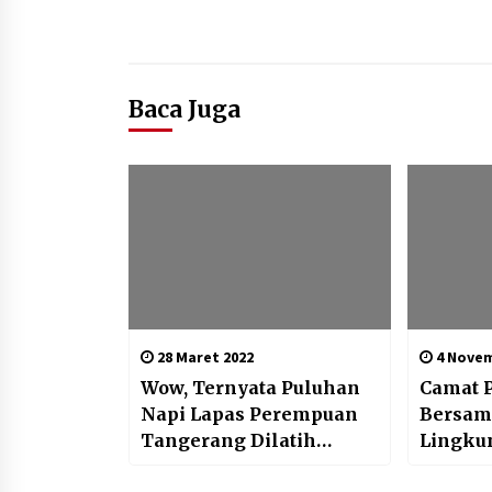
Baca Juga
28 Maret 2022
4 Novem
Wow, Ternyata Puluhan
Camat 
Napi Lapas Perempuan
Bersama
Tangerang Dilatih
Lingku
Merias Wajah
Setu Tu