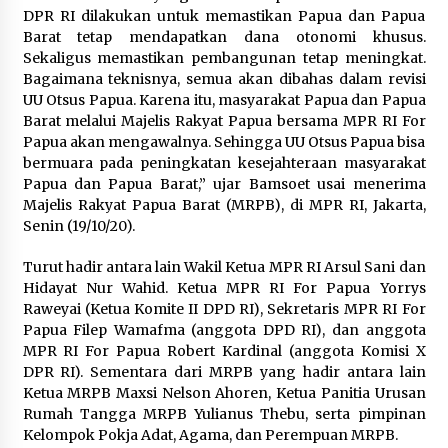
Festival Lembah Baliem Perkuat
DPR RI dilakukan untuk memastikan Papua dan Papua
Ekonomi Masyarakat Papua
Barat tetap mendapatkan dana otonomi khusus.
Pegunungan
Sekaligus memastikan pembangunan tetap meningkat.
8 Agustus 2026
Bagaimana teknisnya, semua akan dibahas dalam revisi
UU Otsus Papua. Karena itu, masyarakat Papua dan Papua
Barat melalui Majelis Rakyat Papua bersama MPR RI For
Papua akan mengawalnya. Sehingga UU Otsus Papua bisa
Bakteri Yogurt, Kenali Manfaatnya
bermuara pada peningkatan kesejahteraan masyarakat
untuk Kesehatan Pencernaan
Papua dan Papua Barat,” ujar Bamsoet usai menerima
8 Agustus 2026
Majelis Rakyat Papua Barat (MRPB), di MPR RI, Jakarta,
Senin (19/10/20).
Turut hadir antara lain Wakil Ketua MPR RI Arsul Sani dan
Hidayat Nur Wahid. Ketua MPR RI For Papua Yorrys
Perawatan PCOS yang Efektif untuk
Raweyai (Ketua Komite II DPD RI), Sekretaris MPR RI For
Menjaga Kesuburan
Papua Filep Wamafma (anggota DPD RI), dan anggota
8 Agustus 2026
MPR RI For Papua Robert Kardinal (anggota Komisi X
DPR RI). Sementara dari MRPB yang hadir antara lain
Ketua MRPB Maxsi Nelson Ahoren, Ketua Panitia Urusan
Rumah Tangga MRPB Yulianus Thebu, serta pimpinan
Kelompok Pokja Adat, Agama, dan Perempuan MRPB.