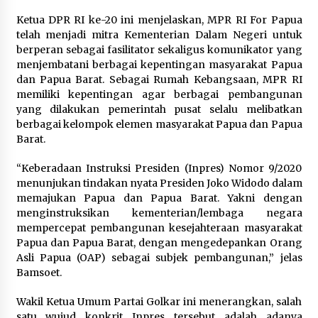
Wamenhan Pimpin Prosesi
Pelantikan dan Sertijab Pejabat
Ketua DPR RI ke-20 ini menjelaskan, MPR RI For Papua
Tinggi Kemhan
telah menjadi mitra Kementerian Dalam Negeri untuk
8 Agustus 2026
berperan sebagai fasilitator sekaligus komunikator yang
menjembatani berbagai kepentingan masyarakat Papua
dan Papua Barat. Sebagai Rumah Kebangsaan, MPR RI
memiliki kepentingan agar berbagai pembangunan
DPD Partai Gerakan Rakyat Kota
yang dilakukan pemerintah pusat selalu melibatkan
Tangerang Gelar Konsolidasi
berbagai kelompok elemen masyarakat Papua dan Papua
Internal Jelang Pemilu 2029
Barat.
8 Agustus 2026
“Keberadaan Instruksi Presiden (Inpres) Nomor 9/2020
menunjukan tindakan nyata Presiden Joko Widodo dalam
memajukan Papua dan Papua Barat. Yakni dengan
menginstruksikan kementerian/lembaga negara
mempercepat pembangunan kesejahteraan masyarakat
Papua dan Papua Barat, dengan mengedepankan Orang
Asli Papua (OAP) sebagai subjek pembangunan,” jelas
Bamsoet.
Wakil Ketua Umum Partai Golkar ini menerangkan, salah
satu wujud konkrit Inpres tersebut adalah adanya