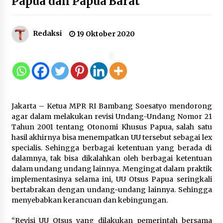
Papua dan Papua Barat
12 Coklat Terbaik dan Enak di
Pasaran
8 Agustus 2026
Redaksi
19 Oktober 2020
9 Kopi Botol Terbaik yang Praktis
untuk Menemani Aktivitas
8 Agustus 2026
Jakarta – Ketua MPR RI Bambang Soesatyo mendorong
agar dalam melakukan revisi Undang-Undang Nomor 21
Tahun 2001 tentang Otonomi Khusus Papua, salah satu
hasil akhirnya bisa menempatkan UU tersebut sebagai lex
specialis. Sehingga berbagai ketentuan yang berada di
Kemenpar Turut Perkuat
dalamnya, tak bisa dikalahkan oleh berbagai ketentuan
Pengembangan KEK Samota
dalam undang undang lainnya. Mengingat dalam praktik
sebagai Destinasi Wisata Bahari
implementasinya selama ini, UU Otsus Papua seringkali
Berkelas Dunia
bertabrakan dengan undang-undang lainnya. Sehingga
8 Agustus 2026
menyebabkan kerancuan dan kebingungan.
“Revisi UU Otsus yang dilakukan pemerintah bersama