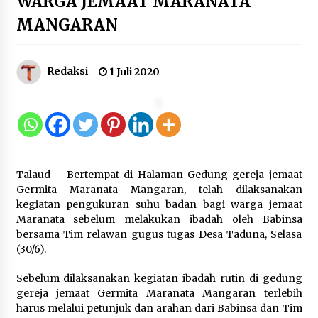
WARGA JEMAAT MARANATA
12 Coklat Terbaik dan Enak di
MANGARAN
Pasaran
8 Agustus 2026
Redaksi
1 Juli 2020
9 Kopi Botol Terbaik yang Praktis
untuk Menemani Aktivitas
8 Agustus 2026
Talaud – Bertempat di Halaman Gedung gereja jemaat
Germita Maranata Mangaran, telah dilaksanakan
kegiatan pengukuran suhu badan bagi warga jemaat
Maranata sebelum melakukan ibadah oleh Babinsa
Kemenpar Turut Perkuat
bersama Tim relawan gugus tugas Desa Taduna, Selasa
Pengembangan KEK Samota
(30/6).
sebagai Destinasi Wisata Bahari
Berkelas Dunia
Sebelum dilaksanakan kegiatan ibadah rutin di gedung
8 Agustus 2026
gereja jemaat Germita Maranata Mangaran terlebih
harus melalui petunjuk dan arahan dari Babinsa dan Tim