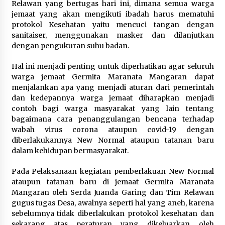
Relawan yang bertugas hari ini, dimana semua warga
Festival Lembah Baliem Perkuat
jemaat yang akan mengikuti ibadah harus mematuhi
Ekonomi Masyarakat Papua
protokol Kesehatan yaitu mencuci tangan dengan
Pegunungan
sanitaiser, menggunakan masker dan dilanjutkan
8 Agustus 2026
dengan pengukuran suhu badan.
Hal ini menjadi penting untuk diperhatikan agar seluruh
warga jemaat Germita Maranata Mangaran dapat
Bakteri Yogurt, Kenali Manfaatnya
menjalankan apa yang menjadi aturan dari pemerintah
untuk Kesehatan Pencernaan
dan kedepannya warga jemaat diharapkan menjadi
8 Agustus 2026
contoh bagi warga masyarakat yang lain tentang
bagaimana cara penanggulangan bencana terhadap
wabah virus corona ataupun covid-19 dengan
diberlakukannya New Normal ataupun tatanan baru
dalam kehidupan bermasyarakat.
Perawatan PCOS yang Efektif untuk
Menjaga Kesuburan
Pada Pelaksanaan kegiatan pemberlakuan New Normal
8 Agustus 2026
ataupun tatanan baru di jemaat Germita Maranata
Mangaran oleh Serda Juanda Garing dan Tim Relawan
gugus tugas Desa, awalnya seperti hal yang aneh, karena
sebelumnya tidak diberlakukan protokol kesehatan dan
sekarang atas peraturan yang dikeluarkan oleh