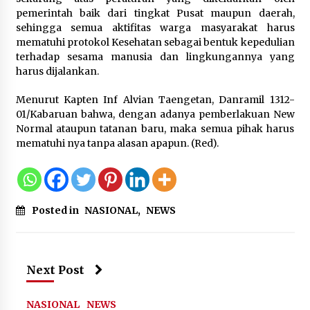
Wamenhan Pimpin Prosesi
pemerintah baik dari tingkat Pusat maupun daerah,
Pelantikan dan Sertijab Pejabat
sehingga semua aktifitas warga masyarakat harus
Tinggi Kemhan
mematuhi protokol Kesehatan sebagai bentuk kepedulian
8 Agustus 2026
terhadap sesama manusia dan lingkungannya yang
harus dijalankan.
Menurut Kapten Inf Alvian Taengetan, Danramil 1312-
DPD Partai Gerakan Rakyat Kota
01/Kabaruan bahwa, dengan adanya pemberlakuan New
Tangerang Gelar Konsolidasi
Normal ataupun tatanan baru, maka semua pihak harus
Internal Jelang Pemilu 2029
mematuhi nya tanpa alasan apapun. (Red).
8 Agustus 2026
Posted in
NASIONAL
,
NEWS
Next Post
NASIONAL
NEWS