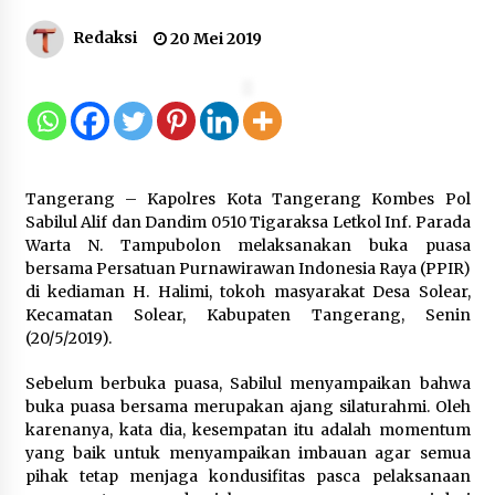
Redaksi
20 Mei 2019
Inovasi Perahu Layar Percepat
Pendirian Perseroan Perorangan
bagi Pelaku Usaha di Maluku Utara
9 Agustus 2026
Tangerang – Kapolres Kota Tangerang Kombes Pol
Wagub Malut Apresiasi
Sabilul Alif dan Dandim 0510 Tigaraksa Letkol Inf. Parada
Pendampingan Layanan Hukum
Warta N. Tampubolon melaksanakan buka puasa
Gratis, Kakanwil: Pencatatan Hak
bersama Persatuan Purnawirawan Indonesia Raya (PPIR)
Cipta Musik Kini Rp0
di kediaman H. Halimi, tokoh masyarakat Desa Solear,
9 Agustus 2026
Kecamatan Solear, Kabupaten Tangerang, Senin
(20/5/2019).
Kemenkum Malut Semarakkan HUT
Sebelum berbuka puasa, Sabilul menyampaikan bahwa
RI dan Hari Pengayoman ke-81
buka puasa bersama merupakan ajang silaturahmi. Oleh
melalui Fun Walk di Ternate
karenanya, kata dia, kesempatan itu adalah momentum
9 Agustus 2026
yang baik untuk menyampaikan imbauan agar semua
pihak tetap menjaga kondusifitas pasca pelaksanaan