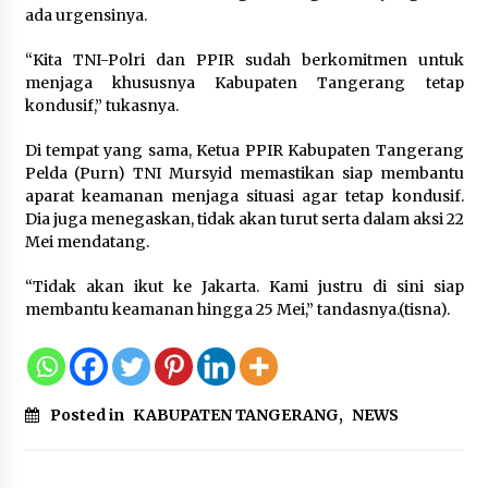
ada urgensinya.
Kebakaran Gedung Dinas Teknis
Abdul Muis Dipadamkan, Layanan
“Kita TNI-Polri dan PPIR sudah berkomitmen untuk
Publik Tetap Berjalan
menjaga khususnya Kabupaten Tangerang tetap
kondusif,” tukasnya.
8 Agustus 2026
Di tempat yang sama, Ketua PPIR Kabupaten Tangerang
Pelda (Purn) TNI Mursyid memastikan siap membantu
12 Coklat Terbaik dan Enak di
aparat keamanan menjaga situasi agar tetap kondusif.
Pasaran
Dia juga menegaskan, tidak akan turut serta dalam aksi 22
Mei mendatang.
8 Agustus 2026
“Tidak akan ikut ke Jakarta. Kami justru di sini siap
membantu keamanan hingga 25 Mei,” tandasnya.(tisna).
9 Kopi Botol Terbaik yang Praktis
untuk Menemani Aktivitas
8 Agustus 2026
Posted in
KABUPATEN TANGERANG
,
NEWS