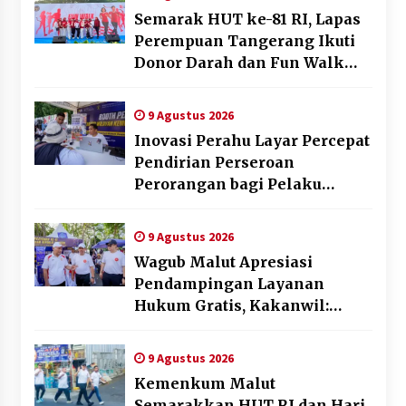
Semarak HUT ke-81 RI, Lapas
Perempuan Tangerang Ikuti
Donor Darah dan Fun Walk
Kementerian Imigrasi dan
Pemasyarakatan
9 Agustus 2026
Inovasi Perahu Layar Percepat
Pendirian Perseroan
Perorangan bagi Pelaku
Usaha di Maluku Utara
9 Agustus 2026
Wagub Malut Apresiasi
Pendampingan Layanan
Hukum Gratis, Kakanwil:
Pencatatan Hak Cipta Musik
Kini Rp0
9 Agustus 2026
Kemenkum Malut
Semarakkan HUT RI dan Hari