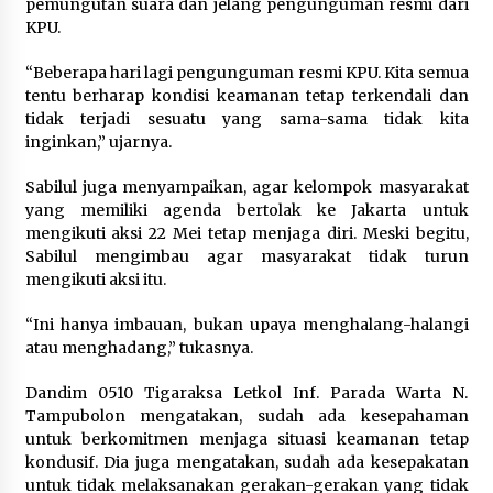
pemungutan suara dan jelang pengunguman resmi dari
KPU.
Registrasi Indonesia Sports Summit
2026 Resmi Dibuka, Siap Hadirkan
“Beberapa hari lagi pengunguman resmi KPU. Kita semua
Pengalaman Beyond the Game
tentu berharap kondisi keamanan tetap terkendali dan
8 Agustus 2026
tidak terjadi sesuatu yang sama-sama tidak kita
inginkan,” ujarnya.
Sabilul juga menyampaikan, agar kelompok masyarakat
Timnas Indonesia Diharapkan
yang memiliki agenda bertolak ke Jakarta untuk
Bangkit Usai Takluk dari Vietnam di
mengikuti aksi 22 Mei tetap menjaga diri. Meski begitu,
Piala AFF 2026
Sabilul mengimbau agar masyarakat tidak turun
8 Agustus 2026
mengikuti aksi itu.
“Ini hanya imbauan, bukan upaya menghalang-halangi
atau menghadang,” tukasnya.
Penanganan Kebakaran Gedung
Dinas Teknis Masuk Tahap Akhir,
Dandim 0510 Tigaraksa Letkol Inf. Parada Warta N.
Tak Ada Korban Jiwa
Tampubolon mengatakan, sudah ada kesepahaman
untuk berkomitmen menjaga situasi keamanan tetap
8 Agustus 2026
kondusif. Dia juga mengatakan, sudah ada kesepakatan
untuk tidak melaksanakan gerakan-gerakan yang tidak