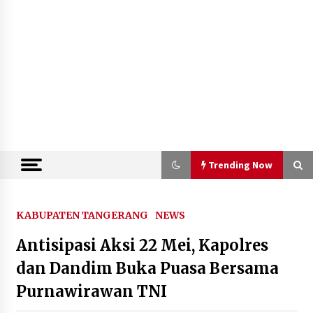
Trending Now
Trending Now
KABUPATEN TANGERANG
NEWS
Antisipasi Aksi 22 Mei, Kapolres
Semarak HUT ke-81 RI, Lapas
Perempuan Tangerang Ikuti Donor
dan Dandim Buka Puasa Bersama
Darah dan Fun Walk Kementerian
Purnawirawan TNI
Imigrasi dan Pemasyarakatan
9 Agustus 2026