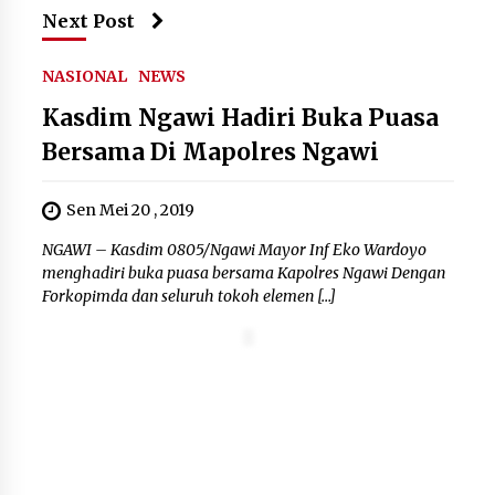
Next Post
Kemenpar Turut Perkuat
Pengembangan KEK Samota
sebagai Destinasi Wisata Bahari
NASIONAL
NEWS
Berkelas Dunia
Kasdim Ngawi Hadiri Buka Puasa
8 Agustus 2026
Bersama Di Mapolres Ngawi
Festival Lembah Baliem Perkuat
Ekonomi Masyarakat Papua
Sen Mei 20 , 2019
Pegunungan
NGAWI – Kasdim 0805/Ngawi Mayor Inf Eko Wardoyo
8 Agustus 2026
menghadiri buka puasa bersama Kapolres Ngawi Dengan
Forkopimda dan seluruh tokoh elemen […]