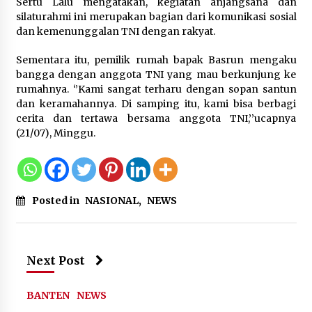
Sertu Lalu mengatakan, kegiatan anjangsana dan
Sarana PAUD Diperkuat, Tangsel
silaturahmi ini merupakan bagian dari komunikasi sosial
Dorong Angka Partisipasi Sekolah
dan kemenunggalan TNI dengan rakyat.
Terus Meningkat
7 Agustus 2026
Sementara itu, pemilik rumah bapak Basrun mengaku
bangga dengan anggota TNI yang mau berkunjung ke
rumahnya. ‘’Kami sangat terharu dengan sopan santun
dan keramahannya. Di samping itu, kami bisa berbagi
KKM Universitas Bina Bangsa
cerita dan tertawa bersama anggota TNI,’’ucapnya
Kelompok 83 Laksanakan
(21/07), Minggu.
Pendampingan Pembuatan Spanduk
Sebagai Upaya Memperkuat
Pemasaran UMKM di Desa Cempaka
6 Agustus 2026
Posted in
NASIONAL
,
NEWS
Jaga Kebugaran Petugas, Lapas
Kelas I Tangerang Gelar Cek
Kesehatan Gratis dan Skrining TB
Lanjutan
Next Post
6 Agustus 2026
BANTEN
NEWS