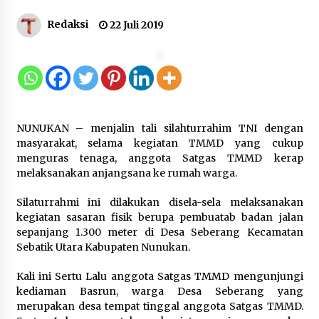
Gebyar Lomba 17 Agustus RSUD
Redaksi
22 Juli 2019
Tigaraksa, Semarakkan HUT RI
dengan Nuansa Kebersamaan
7 Agustus 2026
Pemanfaatan Limbah Galon Bekas,
NUNUKAN – menjalin tali silahturrahim TNI dengan
Lapas Banjar Tanam 200 Pohon
masyarakat, selama kegiatan TMMD yang cukup
Cabai Dukung Program Ketahanan
menguras tenaga, anggota Satgas TMMD kerap
Pangan
melaksanakan anjangsana ke rumah warga.
7 Agustus 2026
Silaturrahmi ini dilakukan disela-sela melaksanakan
kegiatan sasaran fisik berupa pembuatab badan jalan
Tagihan Air Tanpa Pemakaian,
sepanjang 1.300 meter di Desa Seberang Kecamatan
Terungkap Ada Transisi Panjang
Sebatik Utara Kabupaten Nunukan.
Pengelolaan , Perumdam TKR
Didesak Transparan
Kali ini Sertu Lalu anggota Satgas TMMD mengunjungi
7 Agustus 2026
kediaman Basrun, warga Desa Seberang yang
merupakan desa tempat tinggal anggota Satgas TMMD.