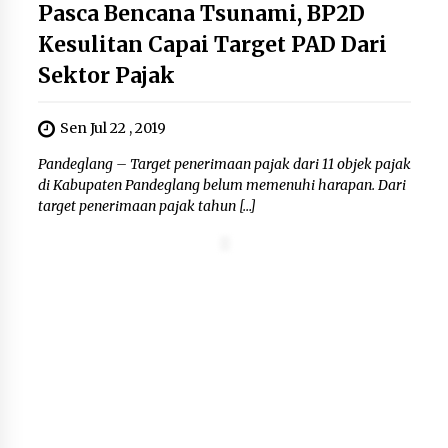
Kemenkum Malut Dorong
Pasca Bencana Tsunami, BP2D
Perlindungan Hak Cipta Musik di Era
Kesulitan Capai Target PAD Dari
Digital, Sosialisasikan Pencatatan
Gratis dan Penguatan Royalti
Sektor Pajak
6 Agustus 2026
Sen Jul 22 , 2019
Dikunjungi PWI, Wawan Fauzi: Peran
Pandeglang – Target penerimaan pajak dari 11 objek pajak
Media Bisa Berdampak Besar
di Kabupaten Pandeglang belum memenuhi harapan. Dari
hingga Fatal
target penerimaan pajak tahun […]
6 Agustus 2026