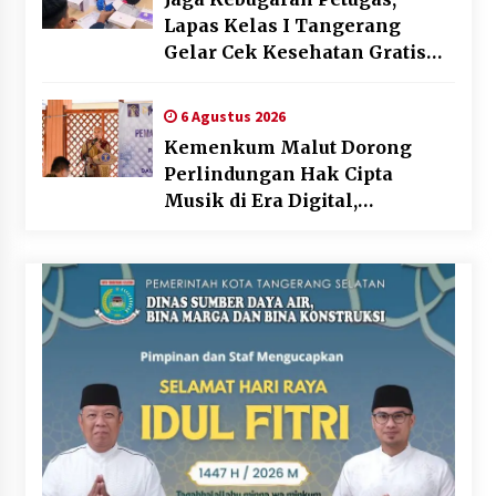
Lapas Kelas I Tangerang
Gelar Cek Kesehatan Gratis
dan Skrining TB Lanjutan
6 Agustus 2026
Kemenkum Malut Dorong
Perlindungan Hak Cipta
Musik di Era Digital,
Sosialisasikan Pencatatan
Gratis dan Penguatan Royalti