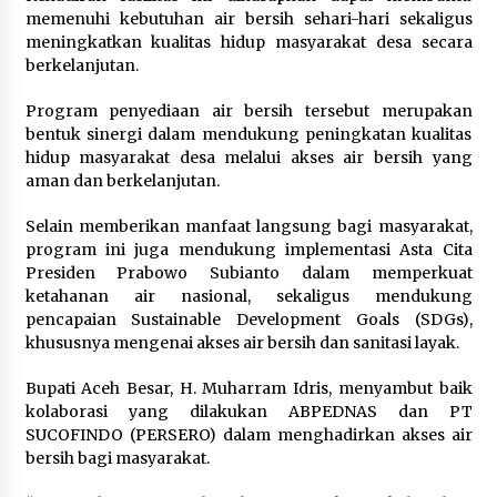
memenuhi kebutuhan air bersih sehari-hari sekaligus
Jokowi Tetap Disambut Hangat di
meningkatkan kualitas hidup masyarakat desa secara
NTT, Ahmad Ali: Karya dan
berkelanjutan.
Pengabdiannya Masih Dirasakan
Masyarakat
Program penyediaan air bersih tersebut merupakan
bentuk sinergi dalam mendukung peningkatan kualitas
5 Agustus 2026
hidup masyarakat desa melalui akses air bersih yang
aman dan berkelanjutan.
Respons Cepat Aduan Warga, Wali
Kota Serang Bantu Bedah Rumah
Selain memberikan manfaat langsung bagi masyarakat,
Roboh Korban Bencana, Salurkan
program ini juga mendukung implementasi Asta Cita
Bantuan Rp30 Juta
Presiden Prabowo Subianto dalam memperkuat
ketahanan air nasional, sekaligus mendukung
5 Agustus 2026
pencapaian Sustainable Development Goals (SDGs),
khususnya mengenai akses air bersih dan sanitasi layak.
Bupati Aceh Besar, H. Muharram Idris, menyambut baik
kolaborasi yang dilakukan ABPEDNAS dan PT
SUCOFINDO (PERSERO) dalam menghadirkan akses air
bersih bagi masyarakat.