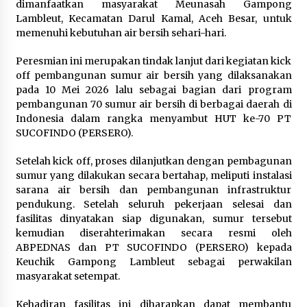
dimanfaatkan masyarakat Meunasah Gampong
Dukung Ekosistem Kendaraan
Lambleut, Kecamatan Darul Kamal, Aceh Besar, untuk
Listrik, Wapres Dorong Link and
memenuhi kebutuhan air bersih sehari-hari.
Match Pendidikan–Industri
5 Agustus 2026
Peresmian ini merupakan tindak lanjut dari kegiatan kick
off pembangunan sumur air bersih yang dilaksanakan
pada 10 Mei 2026 lalu sebagai bagian dari program
pembangunan 70 sumur air bersih di berbagai daerah di
Marak Kecelakaan Kapal, Puan
Indonesia dalam rangka menyambut HUT ke-70 PT
Soroti Minimnya Faktor Keamanan
SUCOFINDO (PERSERO).
Transportasi Laut
5 Agustus 2026
Setelah kick off, proses dilanjutkan dengan pembagunan
sumur yang dilakukan secara bertahap, meliputi instalasi
sarana air bersih dan pembangunan infrastruktur
pendukung. Setelah seluruh pekerjaan selesai dan
Di Forum Internasional Majelis
fasilitas dinyatakan siap digunakan, sumur tersebut
Persaudaraan Manusia, Megawati
kemudian diserahterimakan secara resmi oleh
Soekarnoputri Tegaskan
ABPEDNAS dan PT SUCOFINDO (PERSERO) kepada
Kepemimpinan Perempuan Bukan
Keuchik Gampong Lambleut sebagai perwakilan
Dominasi, Tapi Merawat Dan
masyarakat setempat.
Merangkul
5 Agustus 2026
Kehadiran fasilitas ini diharapkan dapat membantu