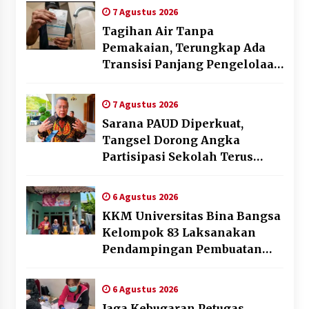
7 Agustus 2026
Tagihan Air Tanpa
Pemakaian, Terungkap Ada
Transisi Panjang Pengelolaan
, Perumdam TKR Didesak
Transparan
7 Agustus 2026
Sarana PAUD Diperkuat,
Tangsel Dorong Angka
Partisipasi Sekolah Terus
Meningkat
6 Agustus 2026
KKM Universitas Bina Bangsa
Kelompok 83 Laksanakan
Pendampingan Pembuatan
Spanduk Sebagai Upaya
Memperkuat Pemasaran
6 Agustus 2026
UMKM di Desa Cempaka
Jaga Kebugaran Petugas,