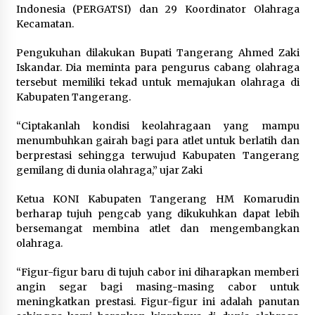
Tagihan Air Tanpa Pemakaian,
Indonesia (PERGATSI) dan 29 Koordinator Olahraga
Terungkap Ada Transisi Panjang
Kecamatan.
Pengelolaan , Perumdam TKR
Didesak Transparan
Pengukuhan dilakukan Bupati Tangerang Ahmed Zaki
Iskandar. Dia meminta para pengurus cabang olahraga
7 Agustus 2026
tersebut memiliki tekad untuk memajukan olahraga di
Kabupaten Tangerang.
Sarana PAUD Diperkuat, Tangsel
Dorong Angka Partisipasi Sekolah
“Ciptakanlah kondisi keolahragaan yang mampu
Terus Meningkat
menumbuhkan gairah bagi para atlet untuk berlatih dan
berprestasi sehingga terwujud Kabupaten Tangerang
7 Agustus 2026
gemilang di dunia olahraga,” ujar Zaki
Ketua KONI Kabupaten Tangerang HM Komarudin
KKM Universitas Bina Bangsa
berharap tujuh pengcab yang dikukuhkan dapat lebih
Kelompok 83 Laksanakan
bersemangat membina atlet dan mengembangkan
Pendampingan Pembuatan Spanduk
olahraga.
Sebagai Upaya Memperkuat
“Figur-figur baru di tujuh cabor ini diharapkan memberi
Pemasaran UMKM di Desa Cempaka
angin segar bagi masing-masing cabor untuk
6 Agustus 2026
meningkatkan prestasi. Figur-figur ini adalah panutan