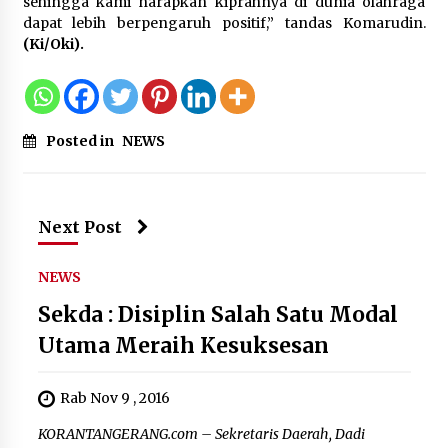
sehingga kami harapkan kiprahnya di dunia olahraga
Jaga Kebugaran Petugas, Lapas
dapat lebih berpengaruh positif,” tandas Komarudin.
Kelas I Tangerang Gelar Cek
(Ki/Oki).
Kesehatan Gratis dan Skrining TB
Lanjutan
6 Agustus 2026
Posted in
NEWS
Kemenkum Malut Dorong
Perlindungan Hak Cipta Musik di Era
Digital, Sosialisasikan Pencatatan
Gratis dan Penguatan Royalti
Next Post
6 Agustus 2026
NEWS
Sekda : Disiplin Salah Satu Modal
Utama Meraih Kesuksesan
Rab Nov 9 , 2016
KORANTANGERANG.com – Sekretaris Daerah, Dadi