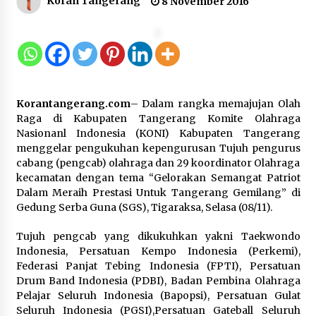
Koran Tangerang
8 November 2016
Kemnaker Siapkan Regulasi
Ketenagakerjaan yang Selaras
dengan Tantangan Dunia Kerja
Modern
7 Agustus 2026
Korantangerang.com
– Dalam rangka memajujan Olah
Gebyar Lomba 17 Agustus RSUD
Raga di Kabupaten Tangerang Komite Olahraga
Tigaraksa, Semarakkan HUT RI
Nasionanl Indonesia (KONI) Kabupaten Tangerang
dengan Nuansa Kebersamaan
menggelar pengukuhan kepengurusan Tujuh pengurus
cabang (pengcab) olahraga dan 29 koordinator Olahraga
7 Agustus 2026
kecamatan dengan tema “Gelorakan Semangat Patriot
Dalam Meraih Prestasi Untuk Tangerang Gemilang” di
Gedung Serba Guna (SGS), Tigaraksa, Selasa (08/11).
Pemanfaatan Limbah Galon Bekas,
Lapas Banjar Tanam 200 Pohon
Tujuh pengcab yang dikukuhkan yakni Taekwondo
Cabai Dukung Program Ketahanan
Indonesia, Persatuan Kempo Indonesia (Perkemi),
Pangan
Federasi Panjat Tebing Indonesia (FPTI), Persatuan
Drum Band Indonesia (PDBI), Badan Pembina Olahraga
7 Agustus 2026
Pelajar Seluruh Indonesia (Bapopsi), Persatuan Gulat
Seluruh Indonesia (PGSI),Persatuan Gateball Seluruh