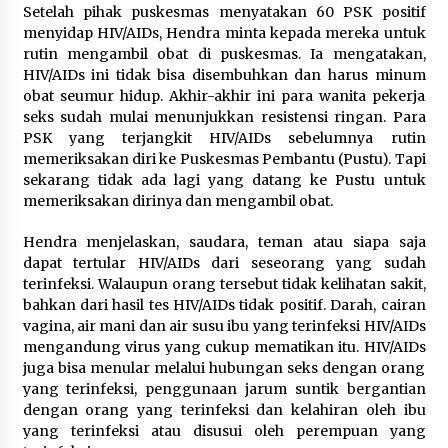
12 Coklat Terbaik dan Enak di
Setelah pihak puskesmas menyatakan 60 PSK positif
Pasaran
menyidap HIV/AIDs, Hendra minta kepada mereka untuk
rutin mengambil obat di puskesmas. Ia mengatakan,
8 Agustus 2026
HIV/AIDs ini tidak bisa disembuhkan dan harus minum
obat seumur hidup. Akhir-akhir ini para wanita pekerja
seks sudah mulai menunjukkan resistensi ringan. Para
PSK yang terjangkit HIV/AIDs sebelumnya rutin
9 Kopi Botol Terbaik yang Praktis
memeriksakan diri ke Puskesmas Pembantu (Pustu). Tapi
untuk Menemani Aktivitas
sekarang tidak ada lagi yang datang ke Pustu untuk
memeriksakan dirinya dan mengambil obat.
8 Agustus 2026
Hendra menjelaskan, saudara, teman atau siapa saja
dapat tertular HIV/AIDs dari seseorang yang sudah
terinfeksi. Walaupun orang tersebut tidak kelihatan sakit,
Kemenpar Turut Perkuat
bahkan dari hasil tes HIV/AIDs tidak positif. Darah, cairan
Pengembangan KEK Samota
vagina, air mani dan air susu ibu yang terinfeksi HIV/AIDs
sebagai Destinasi Wisata Bahari
mengandung virus yang cukup mematikan itu. HIV/AIDs
Berkelas Dunia
juga bisa menular melalui hubungan seks dengan orang
yang terinfeksi, penggunaan jarum suntik bergantian
8 Agustus 2026
dengan orang yang terinfeksi dan kelahiran oleh ibu
yang terinfeksi atau disusui oleh perempuan yang