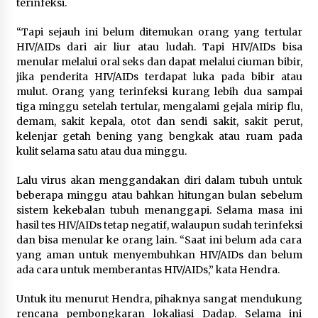
Festival Lembah Baliem Perkuat
terinfeksi.
Ekonomi Masyarakat Papua
Pegunungan
“Tapi sejauh ini belum ditemukan orang yang tertular
HIV/AIDs dari air liur atau ludah. Tapi HIV/AIDs bisa
8 Agustus 2026
menular melalui oral seks dan dapat melalui ciuman bibir,
jika penderita HIV/AIDs terdapat luka pada bibir atau
mulut. Orang yang terinfeksi kurang lebih dua sampai
Bakteri Yogurt, Kenali Manfaatnya
tiga minggu setelah tertular, mengalami gejala mirip flu,
untuk Kesehatan Pencernaan
demam, sakit kepala, otot dan sendi sakit, sakit perut,
kelenjar getah bening yang bengkak atau ruam pada
8 Agustus 2026
kulit selama satu atau dua minggu.
Lalu virus akan menggandakan diri dalam tubuh untuk
beberapa minggu atau bahkan hitungan bulan sebelum
sistem kekebalan tubuh menanggapi. Selama masa ini
hasil tes HIV/AIDs tetap negatif, walaupun sudah terinfeksi
dan bisa menular ke orang lain. “Saat ini belum ada cara
yang aman untuk menyembuhkan HIV/AIDs dan belum
ada cara untuk memberantas HIV/AIDs,” kata Hendra.
Untuk itu menurut Hendra, pihaknya sangat mendukung
rencana pembongkaran lokaliasi Dadap. Selama ini