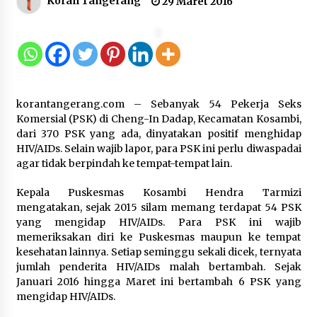
Koran Tangerang
29 Maret 2016
Timnas Indonesia Diharapkan
Bangkit Usai Takluk dari Vietnam di
Piala AFF 2026
8 Agustus 2026
korantangerang.com – Sebanyak 54 Pekerja Seks
Penanganan Kebakaran Gedung
Komersial (PSK) di Cheng-In Dadap, Kecamatan Kosambi,
Dinas Teknis Masuk Tahap Akhir,
dari 370 PSK yang ada, dinyatakan positif menghidap
Tak Ada Korban Jiwa
HIV/AIDs. Selain wajib lapor, para PSK ini perlu diwaspadai
agar tidak berpindah ke tempat-tempat lain.
8 Agustus 2026
Kepala Puskesmas Kosambi Hendra Tarmizi
mengatakan, sejak 2015 silam memang terdapat 54 PSK
Kebakaran Gedung Dinas Teknis
yang mengidap HIV/AIDs. Para PSK ini wajib
Abdul Muis Dipadamkan, Layanan
memeriksakan diri ke Puskesmas maupun ke tempat
Publik Tetap Berjalan
kesehatan lainnya. Setiap seminggu sekali dicek, ternyata
jumlah penderita HIV/AIDs malah bertambah. Sejak
8 Agustus 2026
Januari 2016 hingga Maret ini bertambah 6 PSK yang
mengidap HIV/AIDs.