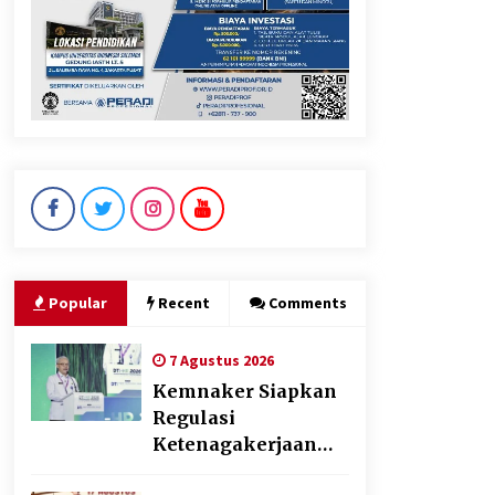
Dikunjungi PWI, Wawan Fauzi:
Peran Media Bisa Berdampak
Besar hingga Fatal
6 Agustus 2026
Marak Kecelakaan Kapal,
Puan Soroti Minimnya Faktor
Keamanan Transportasi Laut
5 Agustus 2026
Popular
Recent
Comments
7 Agustus 2026
Kemnaker Siapkan
Regulasi
Ketenagakerjaan
yang Selaras