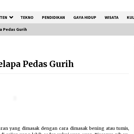
TEN
TEKNO
PENDIDIKAN
GAYA HIDUP
WISATA
KUL
a Pedas Gurih
Gebyar Lomba 17 Agustus
RSUD Tigaraksa, Semarakkan
lapa Pedas Gurih
HUT RI dengan Nuansa
Kebersamaan
7 Agustus 2026
Sarana PAUD Diperkuat,
Tangsel Dorong Angka
n
Partisipasi Sekolah Terus
Meningkat
7 Agustus 2026
ran yang dimasak dengan cara dimasak bening atau tumis,