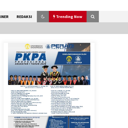
INER
REDAKSI
Trending Now
Pemanfaatan Limbah Galon
Bekas, Lapas Banjar Tanam
200 Pohon Cabai Dukung
Program Ketahanan Pangan
7 Agustus 2026
KKM Universitas Bina Bangsa
Kelompok 83 Laksanakan
Pendampingan Pembuatan
Spanduk Sebagai Upaya
Memperkuat Pemasaran
UMKM di Desa Cempaka
6 Agustus 2026