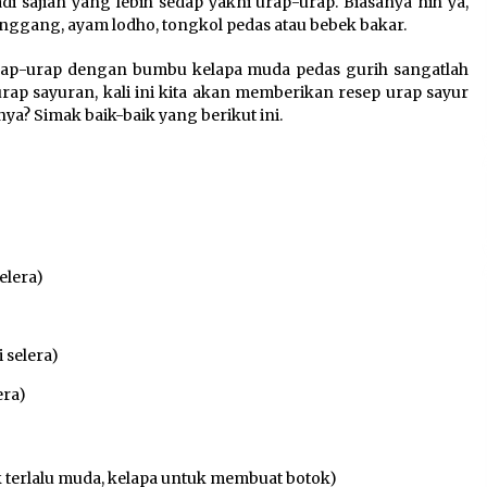
 sajian yang lebih sedap yakni urap-urap. Biasanya nih ya,
anggang, ayam lodho, tongkol pedas atau bebek bakar.
Kemenkum Malut Dorong
Perlindungan Hak Cipta Musik
 urap-urap dengan bumbu kelapa muda pedas gurih sangatlah
di Era Digital, Sosialisasikan
rap sayuran, kali ini kita akan memberikan resep urap sayur
Pencatatan Gratis dan
ya? Simak baik-baik yang berikut ini.
Penguatan Royalti
6 Agustus 2026
Dukung Ekosistem Kendaraan
Listrik, Wapres Dorong Link
and Match Pendidikan–
Industri
elera)
5 Agustus 2026
 selera)
era)
ak terlalu muda, kelapa untuk membuat botok)