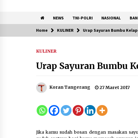
NEWS
TNI-POLRI
NASIONAL
BAN
Home
KULINER
Urap Sayuran Bumbu Kelap
Trending Now
KULINER
Kemnaker Siapkan Regulasi
Ketenagakerjaan yang
Urap Sayuran Bumbu Ke
Selaras dengan Tantangan
Dunia Kerja Modern
7 Agustus 2026
Koran Tangerang
27 Maret 2017
Tagihan Air Tanpa
Pemakaian, Terungkap Ada
Transisi Panjang Pengelolaa
, Perumdam TKR Didesak
Transparan
7 Agustus 2026
Jika kamu sudah bosan dengan masakan sayu