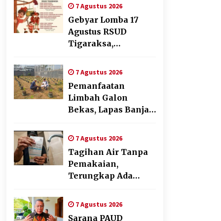
dengan Tantangan
7 Agustus 2026
Dunia Kerja Modern
Gebyar Lomba 17
Agustus RSUD
Tigaraksa,
Semarakkan HUT RI
dengan Nuansa
7 Agustus 2026
Kebersamaan
Pemanfaatan
Limbah Galon
Bekas, Lapas Banjar
Tanam 200 Pohon
Cabai Dukung
7 Agustus 2026
Program Ketahanan
Tagihan Air Tanpa
Pangan
Pemakaian,
Terungkap Ada
Transisi Panjang
Pengelolaan ,
7 Agustus 2026
Perumdam TKR
Sarana PAUD