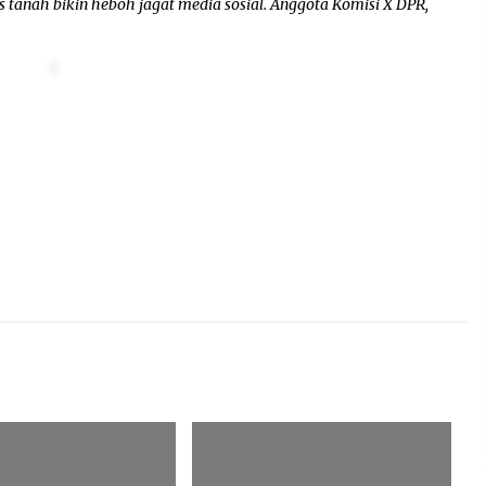
tanah bikin heboh jagat media sosial. Anggota Komisi X DPR,