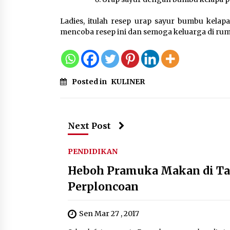
Ladies, itulah resep urap sayur bumbu kela
mencoba resep ini dan semoga keluarga di ru
Posted in
KULINER
Next Post
PENDIDIKAN
Heboh Pramuka Makan di Tan
Perploncoan
Sen Mar 27 , 2017