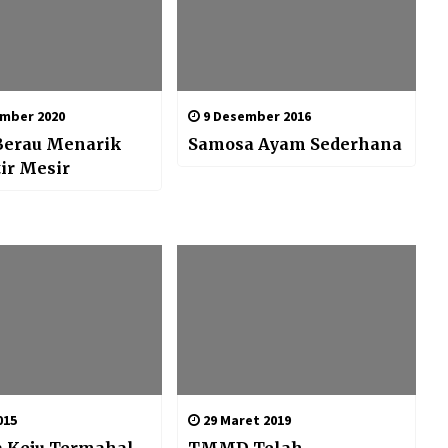
mber 2020
9 Desember 2016
Berau Menarik
Samosa Ayam Sederhana
ir Mesir
015
29 Maret 2019