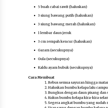
5 buah cabai rawit (haluskan)
3 siung bawang putih (haluskan)
3 siung bawang merah (haluskan)
1 lembar daun jeruk
3 cm rempah kencur (haluskan)
Garam (secukupnya)
Gula (secukupnya)
Kaldu ayam bubuk (secukupnya)
Cara Membuat
Rebus semua sayuran hingga matan
Haluskan bumbu kelapa lalu campur
Bungkus dengan daun pisang dan se
Kukus bumbu kelapa kira-kira sela
Segera angkat bumbu yang sudah ma
Urap sayur dengan bumbu kelapa ped