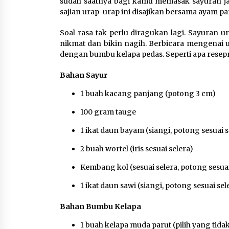
sudah saatnya bagi kamu memasak sayuran jadi
sajian urap-urap ini disajikan bersama ayam p
Jaga Kebugaran Petugas,
Lapas Kelas I Tangerang
Soal rasa tak perlu diragukan lagi. Sayuran
Gelar Cek Kesehatan Gratis
nikmat dan bikin nagih. Berbicara mengenai u
dan Skrining TB Lanjutan
dengan bumbu kelapa pedas. Seperti apa resepn
6 Agustus 2026
Bahan Sayur
Kejari Kota Tangerang
1 buah kacang panjang (potong 3 cm)
Bongkar Korupsi Rp5,49
100 gram tauge
Miliar: Sewa Pesawat Fiktif,
Eks VP Angkasa Pura Kargo
1 ikat daun bayam (siangi, potong sesuai s
Ditahan
6 Agustus 2026
2 buah wortel (iris sesuai selera)
Kembang kol (sesuai selera, potong sesuai
1 ikat daun sawi (siangi, potong sesuai sel
Bahan Bumbu Kelapa
1 buah kelapa muda parut (pilih yang tid