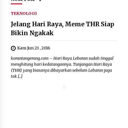
Polres Cilegon Gelar Apel
TEKNOLOGI
Kesiapsiagaan Hadapi Ancaman
Kebakaran Akibat Fenomena El Niño
Jelang Hari Raya, Meme THR Siap
5 Agustus 2026
Bikin Ngakak
Kam Jun 23 , 2016
Pemkot Cilegon Sampaikan
Rancangan KUA PPAS 2027,
korantangerang.com – Hari Raya Lebaran sudah tinggal
Pendapatan Ditarget Rp2,03 Triliun
menghitung hari kedatangannya. Tunjangan Hari Raya
(THR) yang biasanya dibayarkan sebelum Lebaran juga
5 Agustus 2026
tak […]