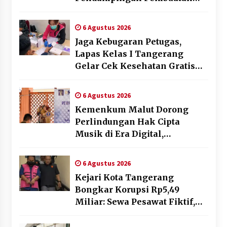
Spanduk Sebagai Upaya
Memperkuat Pemasaran
6 Agustus 2026
UMKM di Desa Cempaka
Jaga Kebugaran Petugas,
Lapas Kelas I Tangerang
Gelar Cek Kesehatan Gratis
dan Skrining TB Lanjutan
6 Agustus 2026
Kemenkum Malut Dorong
Perlindungan Hak Cipta
Musik di Era Digital,
Sosialisasikan Pencatatan
Gratis dan Penguatan Royalti
6 Agustus 2026
Kejari Kota Tangerang
Bongkar Korupsi Rp5,49
Miliar: Sewa Pesawat Fiktif,
Eks VP Angkasa Pura Kargo
Ditahan