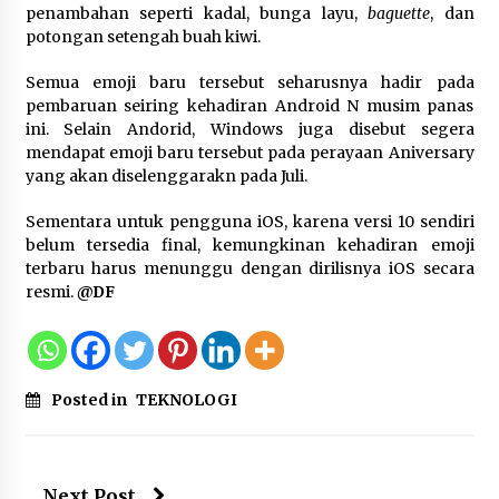
penambahan seperti kadal, bunga layu,
baguette
, dan
potongan setengah buah kiwi.
Jokowi Tetap Disambut Hangat di
NTT, Ahmad Ali: Karya dan
Semua emoji baru tersebut seharusnya hadir pada
Pengabdiannya Masih Dirasakan
pembaruan seiring kehadiran Android N musim panas
Masyarakat
ini. Selain Andorid, Windows juga disebut segera
5 Agustus 2026
mendapat emoji baru tersebut pada perayaan Aniversary
yang akan diselenggarakn pada Juli.
Respons Cepat Aduan Warga, Wali
Sementara untuk pengguna iOS, karena versi 10 sendiri
Kota Serang Bantu Bedah Rumah
belum tersedia final, kemungkinan kehadiran emoji
Roboh Korban Bencana, Salurkan
terbaru harus menunggu dengan dirilisnya iOS secara
Bantuan Rp30 Juta
resmi.
@DF
5 Agustus 2026
Wali Kota Serang Budi Rustandi
Berikan Penghargaan kepada
Posted in
TEKNOLOGI
Pemenang Sayembara Logo HUT ke-
19 Kota Serang
5 Agustus 2026
Next Post