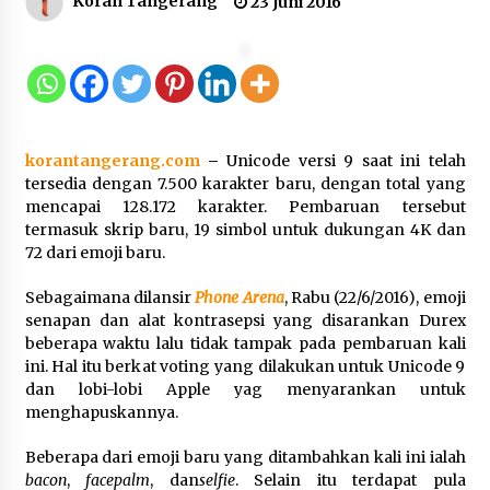
Koran Tangerang
23 Juni 2016
Dukung Ekosistem Kendaraan
Listrik, Wapres Dorong Link and
Match Pendidikan–Industri
5 Agustus 2026
korantangerang.com
–
Unicode versi 9 saat ini telah
tersedia dengan 7.500 karakter baru, dengan total yang
Marak Kecelakaan Kapal, Puan
mencapai 128.172 karakter. Pembaruan tersebut
Soroti Minimnya Faktor Keamanan
termasuk skrip baru, 19 simbol untuk dukungan 4K dan
Transportasi Laut
72 dari emoji baru.
5 Agustus 2026
Sebagaimana dilansir
Phone Arena
, Rabu (22/6/2016), emoji
senapan dan alat kontrasepsi yang disarankan Durex
beberapa waktu lalu tidak tampak pada pembaruan kali
Di Forum Internasional Majelis
ini. Hal itu berkat voting yang dilakukan untuk Unicode 9
Persaudaraan Manusia, Megawati
dan lobi-lobi Apple yag menyarankan untuk
Soekarnoputri Tegaskan
menghapuskannya.
Kepemimpinan Perempuan Bukan
Dominasi, Tapi Merawat Dan
Beberapa dari emoji baru yang ditambahkan kali ini ialah
Merangkul
bacon
,
facepalm
, dan
selfie
. Selain itu terdapat pula
5 Agustus 2026