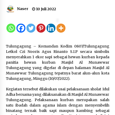
Naser
10 Juli 2022
Kakanwil Kemenkum Malut Pimpin
Apel Pagi, Tekankan Semangat
Kemerdekaan dan Optimalisasi
Pelayanan Publik
10 Agustus 2026
Tulungagung – Komandan Kodim 0807/Tulungagung
Semarak HUT ke-81 RI, Lapas
Letkol Czi Nooris Agus Rinanto S.I.P secara simbolis
Perempuan Tangerang Ikuti Donor
menyerahkan 1 ekor sapi sebagai hewan kurban kepada
Darah dan Fun Walk Kementerian
panitia hewan kurban Masjid Al Munawwar
Imigrasi dan Pemasyarakatan
Tulungagung yang digelar di depan halaman Masjid Al
9 Agustus 2026
Munawwar Tulungagung tepatnya barat alun-alun kota
Tulungagung, Minggu (10/07/2022).
Inovasi Perahu Layar Percepat
Kegiatan tersebut dilakukan usai pelaksanaan sholat Idul
Pendirian Perseroan Perorangan
Adha bersama yang dilaksanakan di Masjid Al Munawwar
bagi Pelaku Usaha di Maluku Utara
Tulungagung. Pelaksanaan kurban merupakan salah
9 Agustus 2026
satu ibadah dalam agama islam dengan menyembelih
binatang ternak baik sapi maupun kambing sebagai