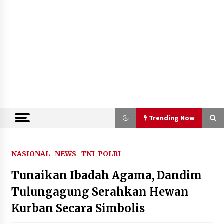
Trending Now
Trending Now
NASIONAL
NEWS
TNI-POLRI
Tunaikan Ibadah Agama, Dandim
Kemenkum Malut Semarakkan Hari
Pengayoman dan HUT RI ke-81
Tulungagung Serahkan Hewan
melalui Pertandingan Gawang Mini
Kurban Secara Simbolis
Dangdut
10 Agustus 2026