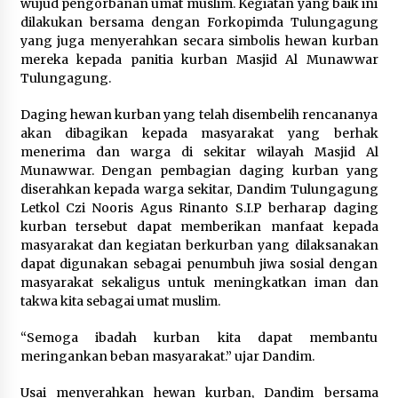
wujud pengorbanan umat muslim. Kegiatan yang baik ini
dilakukan bersama dengan Forkopimda Tulungagung
Wagub Malut Apresiasi
yang juga menyerahkan secara simbolis hewan kurban
Pendampingan Layanan Hukum
mereka kepada panitia kurban Masjid Al Munawwar
Gratis, Kakanwil: Pencatatan Hak
Tulungagung.
Cipta Musik Kini Rp0
9 Agustus 2026
Daging hewan kurban yang telah disembelih rencananya
akan dibagikan kepada masyarakat yang berhak
menerima dan warga di sekitar wilayah Masjid Al
Kemenkum Malut Semarakkan HUT
Munawwar. Dengan pembagian daging kurban yang
RI dan Hari Pengayoman ke-81
diserahkan kepada warga sekitar, Dandim Tulungagung
melalui Fun Walk di Ternate
Letkol Czi Nooris Agus Rinanto S.I.P berharap daging
9 Agustus 2026
kurban tersebut dapat memberikan manfaat kepada
masyarakat dan kegiatan berkurban yang dilaksanakan
dapat digunakan sebagai penumbuh jiwa sosial dengan
masyarakat sekaligus untuk meningkatkan iman dan
Registrasi Indonesia Sports Summit
takwa kita sebagai umat muslim.
2026 Resmi Dibuka, Siap Hadirkan
Pengalaman Beyond the Game
“Semoga ibadah kurban kita dapat membantu
8 Agustus 2026
meringankan beban masyarakat.” ujar Dandim.
Usai menyerahkan hewan kurban, Dandim bersama