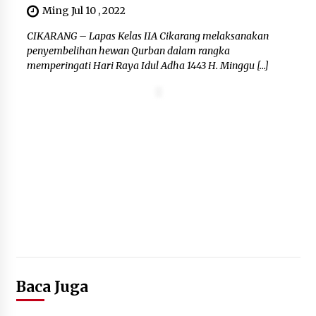
Ming Jul 10 , 2022
12 Coklat Terbaik dan Enak di
Pasaran
CIKARANG – Lapas Kelas IIA Cikarang melaksanakan
8 Agustus 2026
penyembelihan hewan Qurban dalam rangka
memperingati Hari Raya Idul Adha 1443 H. Minggu […]
9 Kopi Botol Terbaik yang Praktis
untuk Menemani Aktivitas
8 Agustus 2026
Baca Juga