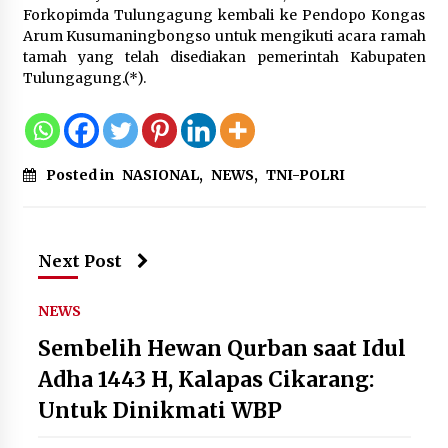
Forkopimda Tulungagung kembali ke Pendopo Kongas
Timnas Indonesia Diharapkan
Arum Kusumaningbongso untuk mengikuti acara ramah
Bangkit Usai Takluk dari Vietnam di
tamah yang telah disediakan pemerintah Kabupaten
Piala AFF 2026
Tulungagung.(*).
8 Agustus 2026
Posted in
NASIONAL
,
NEWS
,
TNI-POLRI
Penanganan Kebakaran Gedung
Dinas Teknis Masuk Tahap Akhir,
Tak Ada Korban Jiwa
8 Agustus 2026
Next Post
NEWS
Kebakaran Gedung Dinas Teknis
Sembelih Hewan Qurban saat Idul
Abdul Muis Dipadamkan, Layanan
Publik Tetap Berjalan
Adha 1443 H, Kalapas Cikarang:
8 Agustus 2026
Untuk Dinikmati WBP