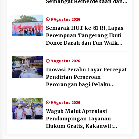
Semangat Kemerdekaan dan
Optimalisasi Pelayanan
Publik
9 Agustus 2026
Semarak HUT ke-81 RI, Lapas
Perempuan Tangerang Ikuti
Donor Darah dan Fun Walk
Kementerian Imigrasi dan
Pemasyarakatan
9 Agustus 2026
Inovasi Perahu Layar Percepat
Pendirian Perseroan
Perorangan bagi Pelaku
Usaha di Maluku Utara
9 Agustus 2026
Wagub Malut Apresiasi
Pendampingan Layanan
Hukum Gratis, Kakanwil:
Pencatatan Hak Cipta Musik