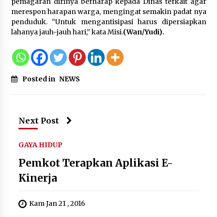
pemagaran dirinya berharap kepada Dinas terkait agar
merespon harapan warga, mengingat semakin padat nya
Kebakaran Gedung Dinas Teknis
penduduk. “Untuk mengantisipasi harus dipersiapkan
Abdul Muis Dipadamkan, Layanan
lahanya jauh-jauh hari,” kata Misi.
(Wan/Yudi).
Publik Tetap Berjalan
8 Agustus 2026
Posted in
NEWS
12 Coklat Terbaik dan Enak di
Pasaran
8 Agustus 2026
Next Post
GAYA HIDUP
9 Kopi Botol Terbaik yang Praktis
Pemkot Terapkan Aplikasi E-
untuk Menemani Aktivitas
Kinerja
8 Agustus 2026
Kam Jan 21 , 2016