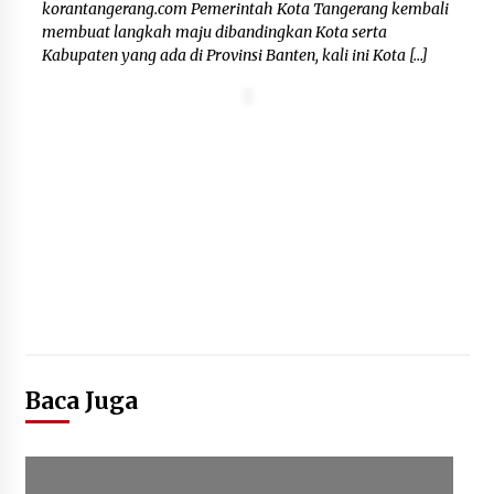
korantangerang.com Pemerintah Kota Tangerang kembali
Kemenpar Turut Perkuat
membuat langkah maju dibandingkan Kota serta
Pengembangan KEK Samota
Kabupaten yang ada di Provinsi Banten, kali ini Kota […]
sebagai Destinasi Wisata Bahari
Berkelas Dunia
8 Agustus 2026
Festival Lembah Baliem Perkuat
Ekonomi Masyarakat Papua
Pegunungan
8 Agustus 2026
Baca Juga