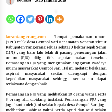
Redaksi
20 Januari 2016
Inovasi Perahu Layar Percepat
Pendirian Perseroan Perorangan
bagi Pelaku Usaha di Maluku Utara
9 Agustus 2026
korantangerang.com
– Tempat pemakaman umum
(TPU) milik desa Gempol Sari Kecamatan Sepatan Timur
Kabupaten Tangerang seluas sekitar 3 hektar sejak Senin
Wagub Malut Apresiasi
(11/1) yang baru lalu telah di pasang penerangan jalan
Pendampingan Layanan Hukum
umum (PJU) ditiga titik seputar makam tersebut.
Gratis, Kakanwil: Pencatatan Hak
Pemasangan PJU yang mengunakan anggaran swadaya
Cipta Musik Kini Rp0
murni masyarakat Gempol Sari. Hal ini melatar belakangi
9 Agustus 2026
aspirasi masyarakat sekitar dilengkapi dengan
kepedulian masyarakat sehingga semua itu dapat
terlaksana dengan baik.
Kemenkum Malut Semarakkan HUT
RI dan Hari Pengayoman ke-81
Pemasangan PJU yang melibatkan 10 orang warga serta
melalui Fun Walk di Ternate
3 orang ahli dibidang instalasi. Pemasangan PJU yang
9 Agustus 2026
juga bantu oleh Juni selaku kepala desa Gempol Sari juga
melibatkan Babinsa yakni Serda Apud dan Misi selaku