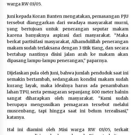
warga RW 03/05.
Registrasi Indonesia Sports Summit
Juni kepada Koran Banten mengatakan, pemasangan PJU
2026 Resmi Dibuka, Siap Hadirkan
tersebut dianggarkan dari swadaya masyarakat murni,
Pengalaman Beyond the Game
yang bertujuan untuk penerangan seputar makam
8 Agustus 2026
karena banyaknya aspirasi dari masyarakat. “Maka
berkat partisifasi masyarakat, Alhamdulillah penerangan
makam sudah terlaksana dengan 3 titik tiang, dan secara
bertahap nantinya disisi jalan arah ke makam akan
Timnas Indonesia Diharapkan
dipasang lampu-lampu penerangan,” paparnya.
Bangkit Usai Takluk dari Vietnam di
Piala AFF 2026
Dijelaskan pula oleh Juni, bahwa jumlah penduduk saat ini
8 Agustus 2026
semakin bertambah, sedangakan kondisi makam sudah
kurang layak, maka idealnya harus ada penambahan
lahan TPU, serta pemagaran sepanjang 800 meter halnin
sangat diharapkan oleh masyarakat. “Kami sudah
Penanganan Kebakaran Gedung
berupaya mengusulkan pemagaran tersebut melalui
Dinas Teknis Masuk Tahap Akhir,
musrenbang, tapi hingga saat ini belum terealisasi,”
Tak Ada Korban Jiwa
katanya.
8 Agustus 2026
Hal ini diamini oleh Misi warga RW 03/05, terkait