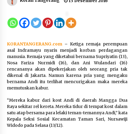
Koran Tangerang
13 Desember 2016
Inovasi Perahu Layar Percepat
Pendirian Perseroan Perorangan
bagi Pelaku Usaha di Maluku Utara
9 Agustus 2026
KORANTANGERANG.com
–
Ketiga remaja perempuan
asal Indramayu nyaris menjadi korban perdagangan
manusia. Remaja yang diketahui bernama Supriyatin (13),
Wagub Malut Apresiasi
Nosa Fariza Nurmidi (16), dan Ani Wulandari (16)
Pendampingan Layanan Hukum
rencananya akan dipekerjakan oleh seorang pria tak
Gratis, Kakanwil: Pencatatan Hak
dikenal di Jakarta. Namun karena pria yang mengaku
Cipta Musik Kini Rp0
bernama Andi itu terlihat mencurigakan maka mereka
9 Agustus 2026
memutuskan kabur.
“Mereka kabur dari kost Andi di daerah Mangga Dua
Kemenkum Malut Semarakkan HUT
Raya sekitar rel kereta. Mereka tidur di tempat kost dalam
RI dan Hari Pengayoman ke-81
satu atap bersama para lelaki teman-temannya Andi,” kata
melalui Fun Walk di Ternate
Kepala Seksi Sosial Kecamatan Taman Sari, Nursawiji
9 Agustus 2026
Widodo pada Selasa (13/12).