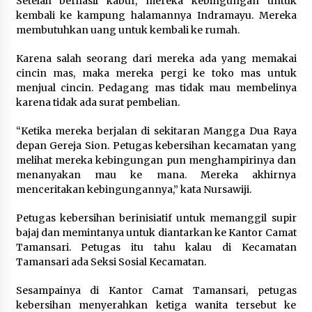
Setelah berhasil kabur, mereka kebingungan untuk
kembali ke kampung halamannya Indramayu. Mereka
Kebakaran Gedung Dinas Teknis
membutuhkan uang untuk kembali ke rumah.
Abdul Muis Dipadamkan, Layanan
Publik Tetap Berjalan
Karena salah seorang dari mereka ada yang memakai
8 Agustus 2026
cincin mas, maka mereka pergi ke toko mas untuk
menjual cincin. Pedagang mas tidak mau membelinya
karena tidak ada surat pembelian.
12 Coklat Terbaik dan Enak di
“Ketika mereka berjalan di sekitaran Mangga Dua Raya
Pasaran
depan Gereja Sion. Petugas kebersihan kecamatan yang
8 Agustus 2026
melihat mereka kebingungan pun menghampirinya dan
menanyakan mau ke mana. Mereka akhirnya
menceritakan kebingungannya,” kata Nursawiji.
Petugas kebersihan berinisiatif untuk memanggil supir
9 Kopi Botol Terbaik yang Praktis
bajaj dan memintanya untuk diantarkan ke Kantor Camat
untuk Menemani Aktivitas
Tamansari. Petugas itu tahu kalau di Kecamatan
8 Agustus 2026
Tamansari ada Seksi Sosial Kecamatan.
Sesampainya di Kantor Camat Tamansari, petugas
kebersihan menyerahkan ketiga wanita tersebut ke