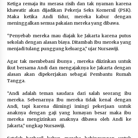
Ketiga remaja itu merasa risih dan tak nyaman karena
khawatir akan dijadikan Pekerja Seks Komersil (PSK).
Registrasi Indonesia Sports Summit
Maka ketika Andi tidur, mereka kabur dengan
2026 Resmi Dibuka, Siap Hadirkan
meninggalkan semua pakaian mereka yang dibawa.
Pengalaman Beyond the Game
8 Agustus 2026
“Penyebab mereka mau diajak ke Jakarta karena putus
sekolah dengan alasan biaya. Ditambah Ibu mereka yang
menjadi tulang punggung keluarga,” ujar Nursawiji.
Timnas Indonesia Diharapkan
Agar tak membebani ibunya , mereka diizinkan untuk
Bangkit Usai Takluk dari Vietnam di
ikut bersama Andi dan mengajaknya ke Jakarta dengan
Piala AFF 2026
alasan akan dipekerjakan sebagai Pembantu Rumah
8 Agustus 2026
Tangga.
“Andi adalah teman saudara dari salah seorang ibu
mereka. Sebenarnya Ibu mereka tidak kenal dengan
Penanganan Kebakaran Gedung
Andi, tapi karena diimingi imingi pekerjaan untuk
Dinas Teknis Masuk Tahap Akhir,
anaknya dengan gaji yang lumayan besar maka ibu
Tak Ada Korban Jiwa
mereka mengizinkan anaknya dibawa oleh Andi ke
8 Agustus 2026
Jakarta,” ungkap Nursawiji.