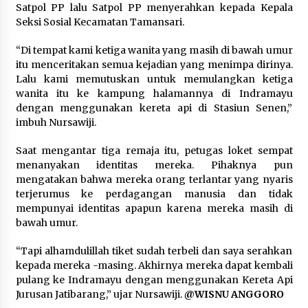
Satpol PP lalu Satpol PP menyerahkan kepada Kepala
Kemenpar Turut Perkuat
Seksi Sosial Kecamatan Tamansari.
Pengembangan KEK Samota
sebagai Destinasi Wisata Bahari
“Di tempat kami ketiga wanita yang masih di bawah umur
Berkelas Dunia
itu menceritakan semua kejadian yang menimpa dirinya.
8 Agustus 2026
Lalu kami memutuskan untuk memulangkan ketiga
wanita itu ke kampung halamannya di Indramayu
dengan menggunakan kereta api di Stasiun Senen,”
Festival Lembah Baliem Perkuat
imbuh Nursawiji.
Ekonomi Masyarakat Papua
Pegunungan
Saat mengantar tiga remaja itu, petugas loket sempat
8 Agustus 2026
menanyakan identitas mereka. Pihaknya pun
mengatakan bahwa mereka orang terlantar yang nyaris
terjerumus ke perdagangan manusia dan tidak
mempunyai identitas apapun karena mereka masih di
bawah umur.
“Tapi alhamdulillah tiket sudah terbeli dan saya serahkan
kepada mereka -masing. Akhirnya mereka dapat kembali
pulang ke Indramayu dengan menggunakan Kereta Api
Jurusan Jatibarang,” ujar Nursawiji.
@WISNU ANGGORO